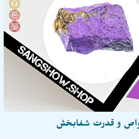
واص و قدرت شفابخش