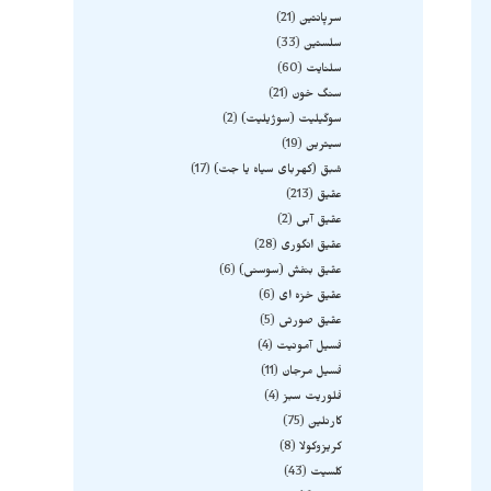
سرپانتین
21
سلستین
33
سلنایت
60
سنگ خون
21
سوگیلیت (سوژیلیت)
2
سیترین
19
شبق (کهربای سیاه یا جت)
17
عقیق
213
عقیق آبی
2
عقیق انگوری
28
عقیق بنفش (سوسنی)
6
عقیق خزه ای
6
عقیق صورتی
5
فسیل آمونیت
4
فسیل مرجان
11
فلوریت سبز
4
کارنلین
75
کریزوکولا
8
کلسیت
43