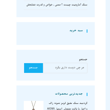
سنگ آمازونیت چیست ؟ معنی , خواص و قدرت شفابخش
سبد خرید
جستجو
جستجو
جدیدترین محصولات
گردنبند سنگ عقیق قرمز نمونه راف
و اصل با بافت مفتولی استیل A1395