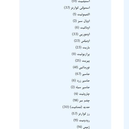
استیلبیت
51
اسموکی کوارتز
37
اکتینولیت
1
اوپال سبز
2
اوناکیت
6
اونتورین
33
اونیکس
23
باریت
23
پرازیولیت
9
پیریت
25
تورمالین
41
جاسپر
67
جاسپر زرد
6
جاسپر سیاه
2
چاروئیت
4
چشم ببر
18
حدید (هماتیت)
30
رز کوارتز
57
رودونیت
11
ژیپس
14