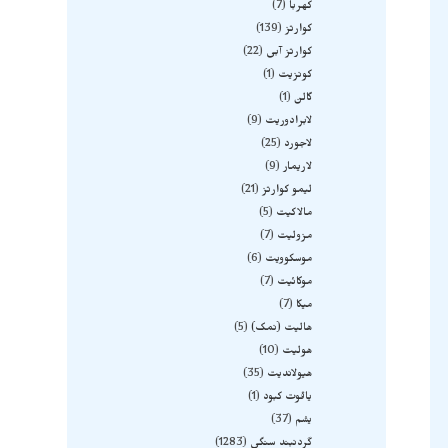
کهربا
7
کوارتز
139
کوارتز آبی
22
کونزیت
1
گالن
1
لابرادوریت
9
لاجورد
25
لاریمار
9
لیمو کوارتز
21
مالاکیت
5
مزولیت
7
موسکوویت
6
موکائیت
7
میکا
7
هالیت (نمک)
5
هولیت
10
هیولاندیت
35
یاقوت کبود
1
یشم
37
گردنبند سنگی
1283