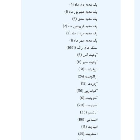
پک هدیه دی ماه
4
پک هدیه شهریور ماه
1
پک هدیه عشق
6
پک هدیه فروردین ماه
2
پک هدیه مرداد ماه
2
پک هدیه مهر ماه
1
سنگ های راف
1691
آپاتیت آبی
6
آپاتیت سبز
11
آپوفیلیت
31
آراگونیت
24
آزوریت
15
آکوامارین
36
آمازونیت
6
آمیتیست
90
آنالسیم
33
ابسیدین
189
اپیدوت
15
استلریت
45