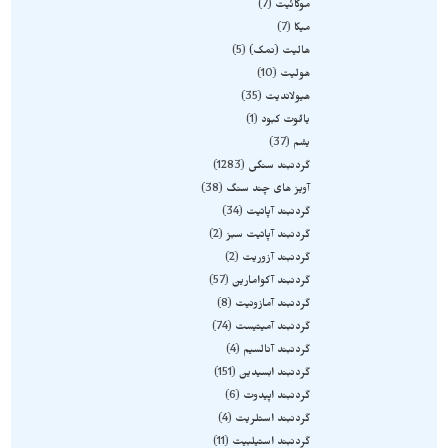
موکائیت
7
میکا
7
هالیت (نمک)
5
هولیت
10
هیولاندیت
35
یاقوت کبود
1
یشم
37
گردنبند سنگی
1283
آویز های چند سنگ
38
گردنبند آپاتیت
34
گردنبند آپاتیت سبز
2
گردنبند آزوریت
2
گردنبند آکوامارین
57
گردنبند آمازونیت
8
گردنبند آمیتیست
74
گردنبند آنالسیم
4
گردنبند ابسیدین
151
گردنبند اپیدوت
6
گردنبند استلریت
4
گردنبند استیلبیت
11