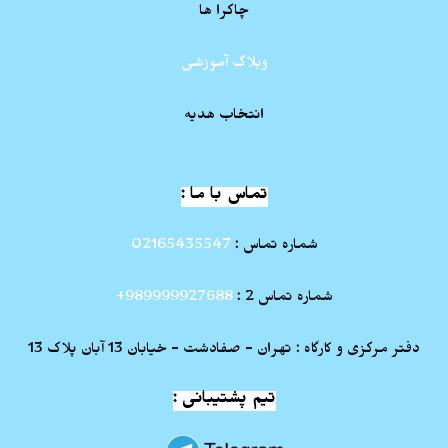
چاکرا ها
وبلاگ آموزشی
انتخاب هدیه
تماس با ما :
شماره تماس :
02165435547
شماره تماس 2 :
989999927688+
دفتر مرکزی و کارگاه : تهران - صفادشت - خیابان 13 آبان پلاک 13
تیم پشتیبانی :