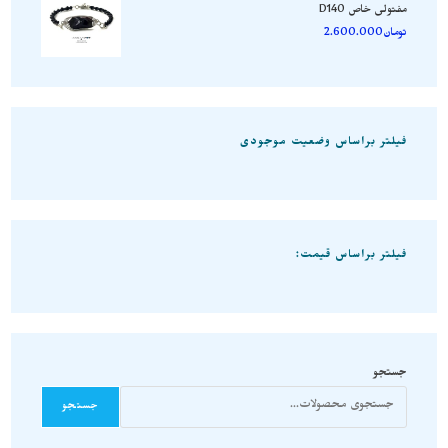
مفتولی خاص D140
تومان
2.600.000
فیلتر براساس وضعیت موجودی
فیلتر براساس قیمت:
جستجو
جستجو