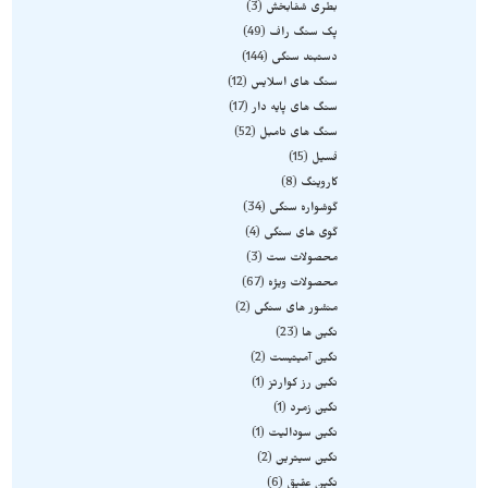
بطری شفابخش
3
پک سنگ راف
49
دستبند سنگی
144
سنگ های اسلایس
12
سنگ های پایه دار
17
سنگ های تامبل
52
فسیل
15
کاروینگ
8
گوشواره سنگی
34
گوی های سنگی
4
محصولات ست
3
محصولات ویژه
67
منشور های سنگی
2
نگین ها
23
نگین آمیتیست
2
نگین رز کوارتز
1
نگین زمرد
1
نگین سودالیت
1
نگین سیترین
2
نگین عقیق
6