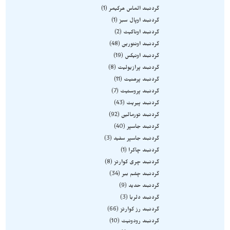
گردنبند الماس هرکیمر
1
گردنبند اوپال سبز
1
گردنبند اوناکیت
2
گردنبند اونتورین
48
گردنبند اونیکس
19
گردنبند پرازیولیت
8
گردنبند پرهنیت
11
گردنبند پروستیت
7
گردنبند پیریت
43
گردنبند تورمالین
92
گردنبند جاسپر
40
گردنبند جاسپر سفید
3
گردنبند چاکرا
1
گردنبند چری کوارتز
8
گردنبند چشم ببر
34
گردنبند حدید
9
گردنبند دلربا
3
گردنبند رز کوارتز
66
گردنبند رودونیت
10