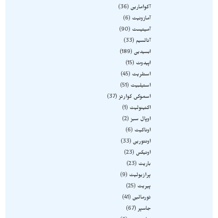
آکوامارین
36
آمازونیت
6
آمیتیست
90
آنالسیم
33
ابسیدین
189
اپیدوت
15
استلریت
45
استیلبیت
51
اسموکی کوارتز
37
اکتینولیت
1
اوپال سبز
2
اوناکیت
6
اونتورین
33
اونیکس
23
باریت
23
پرازیولیت
9
پیریت
25
تورمالین
41
جاسپر
67