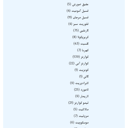
عقیق صورتی
5
فسیل آمونیت
4
فسیل مرجان
11
فلوریت سبز
4
کارنلین
75
کریزوکولا
8
کلسیت
43
کهربا
7
کوارتز
139
کوارتز آبی
22
کونزیت
1
گالن
1
لابرادوریت
9
لاجورد
25
لاریمار
9
لیمو کوارتز
21
مالاکیت
5
مزولیت
7
موسکوویت
6