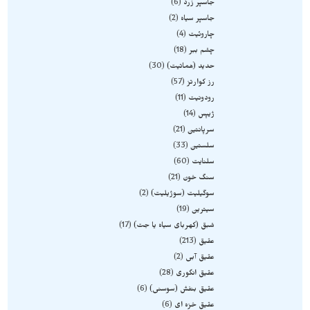
جاسپر زرد
6
جاسپر سیاه
2
چاروئیت
4
چشم ببر
18
حدید (هماتیت)
30
رز کوارتز
57
رودونیت
11
ژیپس
14
سرپانتین
21
سلستین
33
سلنایت
60
سنگ خون
21
سوگیلیت (سوژیلیت)
2
سیترین
19
شبق (کهربای سیاه یا جت)
17
عقیق
213
عقیق آبی
2
عقیق انگوری
28
عقیق بنفش (سوسنی)
6
عقیق خزه ای
6