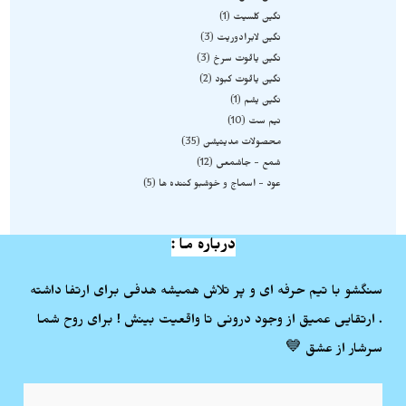
نگین کلسیت
1
نگین لابرادوریت
3
نگین یاقوت سرخ
3
نگین یاقوت کبود
2
نگین یشم
1
نیم ست
10
محصولات مدیتیشن
35
شمع - جاشمعی
12
عود - اسماج و خوشبو کننده ها
5
درباره ما :
سنگشو با تیم حرفه ای و پر تلاش همیشه هدفی برای ارتفا داشته
. ارتقایی عمیق از وجود درونی تا واقعیت بینش ! برای روح شما
سرشار از عشق 💙