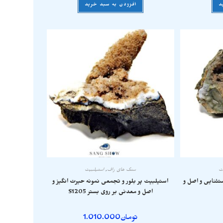
د
افزودن به سبد خرید
ت
سنگ های راف
,
استیلبیت
تثنایی و اصل و
استیلبیت پر بلور و تجمعی نمونه حیرت انگیز و
اصل و معدنی بر روی بستر S1205
تومان
1.010.000