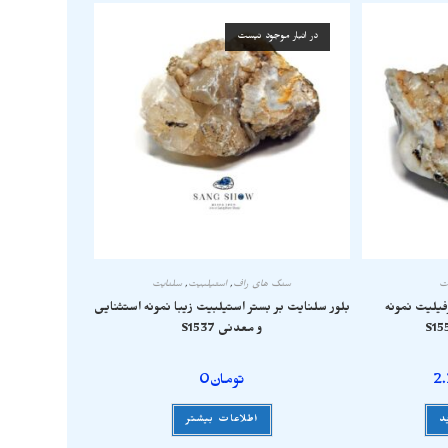
در انبار موجود نیست
ت
سنگ های راف
,
استیلبیت
,
سلنایت
فیلیت نمونه
بلور سلنایت بر بستر استیلبیت زیبا نمونه استثنایی
و معدنی S1537
2
تومان
0
د
اطلاعات بیشتر