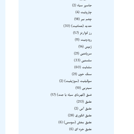
جاسپر سیاه
2
چاروئیت
4
چشم ببر
18
حدید (هماتیت)
30
رز کوارتز
57
رودونیت
11
ژیپس
14
سرپانتین
21
سلستین
33
سلنایت
60
سنگ خون
21
سوگیلیت (سوژیلیت)
2
سیترین
19
شبق (کهربای سیاه یا جت)
17
عقیق
213
عقیق آبی
2
عقیق انگوری
28
عقیق بنفش (سوسنی)
6
عقیق خزه ای
6