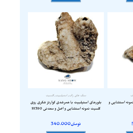
ف
سنگ های راف
,
استیلبیت
,
کلسیت
ونه استثنایی و
بلورهای استیلبیت با همرشدی کوارتز شکری روی
کلسیت نمونه استثنایی و اصل و معدنی S1390
تومان
340.000