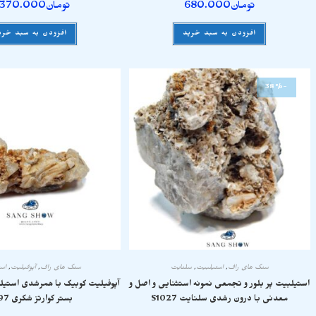
تومان
680.000
تومان
.370.000
افزودن به سبد خرید
افزودن به سبد خری
-38%
سنگ های راف
,
استیلبیت
,
سلنایت
سنگ های راف
,
آپوفیلیت
,
اس
استیلبیت پر بلور و تجمعی نمونه استثنایی و اصل و
آپوفیلیت کوبیک با همرشدی استیل
معدنی با درون رشدی سلنایت S1027
بستر کوارتز شکری S997