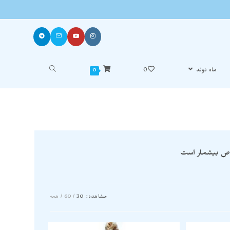
ماه تولد
0
0
واص بیشمار است
مشاهده:
30
60
همه