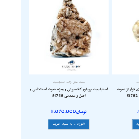
ت
سنگ های راف
,
استیلبیت
کوارتز نمونه
استیلبیت پربلور کلکسیونی و ویژه نمونه استثنایی و
اصل و معدنی S1768
تومان
5.070.000
د
افزودن به سبد خرید