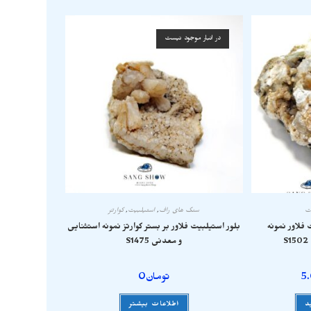
در انبار موجود نیست
ت
سنگ های راف
,
استیلبیت
,
کوارتز
فلاور نمونه
بلور استیلبیت فلاور بر بستر کوارتز نمونه استثنایی
و معدنی S1475
5
تومان
0
د
اطلاعات بیشتر