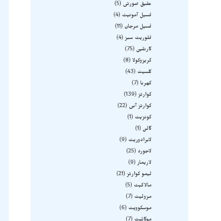
عقیق صورتی
5
فسیل آمونیت
4
فسیل مرجان
11
فلوریت سبز
4
کارنلین
75
کریزوکولا
8
کلسیت
43
کهربا
7
کوارتز
139
کوارتز آبی
22
کونزیت
1
گالن
1
لابرادوریت
9
لاجورد
25
لاریمار
9
لیمو کوارتز
21
مالاکیت
5
مزولیت
7
موسکوویت
6
موکائیت
7