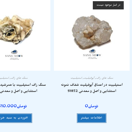
در انبار موجود نیست
سنگ های راف
,
آپوفیلیت
,
استیلبیت
سنگ های راف
,
استیلبی
استیلبیت در اعماق آپوفیلیت شفاف نمونه
سنگ راف استیلبیت با همرشیدی 
استثنایی و اصل و معدنی S1852
استثنایی و اصل و معدنی S1782
تومان
0
تومان
510.000
اطلاعات بیشتر
افزودن به سبد خری