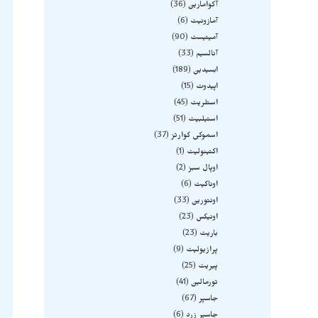
آکوامارین
36
آمازونیت
6
آمیتیست
90
آنالسیم
33
ابسیدین
189
اپیدوت
15
استلریت
45
استیلبیت
51
اسموکی کوارتز
37
اکتینولیت
1
اوپال سبز
2
اوناکیت
6
اونتورین
33
اونیکس
23
باریت
23
پرازیولیت
9
پیریت
25
تورمالین
41
جاسپر
67
جاسپر زرد
6