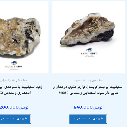
سنگ های راف
,
استیلبیت
سنگ های راف
,
استیلبی
استیلبیت بر بستر کریستال کوارتز شکری درخشان و
ژئود استیلبیت با همرشدی آپو
شاین دار نمونه استثنایی و معدنی S1689
انحصاری و معدنی S1552
تومان
840.000
تومان
.200.000
افزودن به سبد خرید
افزودن به سبد خری