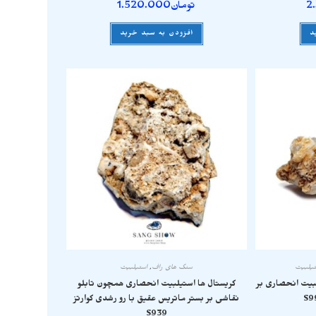
2
تومان
1.520.000
د
افزودن به سبد خرید
تیلبیت
سنگ های راف
,
استیلبیت
بیت انحصاری بر
کریستال ها استیلبیت انحصاری همچون تابلو
نقاشی بر بستر ماتریس عقیق با رو رشدی کوارتز
S939