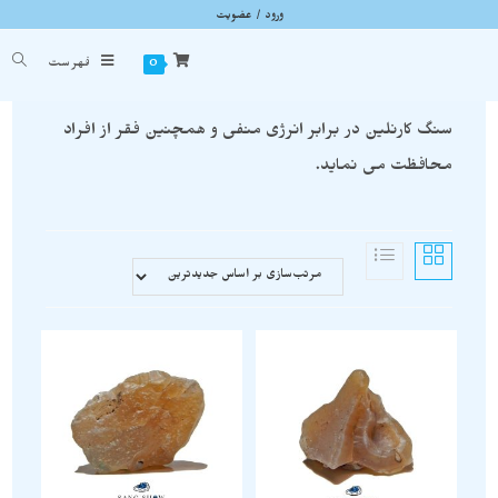
ورود / عضویت
کارنلین
شما اینجا هستید
خانه
»
کارنلین
0
فهرست
سنگ کارنلين در برابر انرژی منفی و همچنین فقر از افراد
محافظت می نماید.