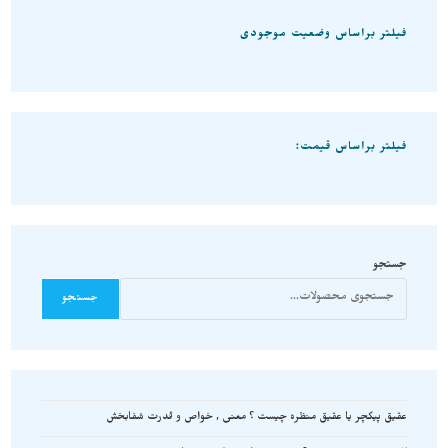
فیلتر براساس وضعیت موجودی
فیلتر براساس قیمت:
جستجو
جستجو
عقیق پیکچر یا عقیق منظره چیست ؟ معنی , خواص و قدرت شفابخش