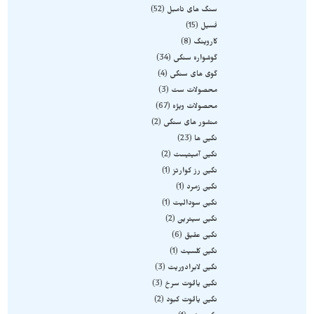
سنگ های تامبل
52
فسیل
15
کاروینگ
8
گوشواره سنگی
34
گوی های سنگی
4
محصولات ست
3
محصولات ویژه
67
منشور های سنگی
2
نگین ها
23
نگین آمیتیست
2
نگین رز کوارتز
1
نگین زمرد
1
نگین سودالیت
1
نگین سیترین
2
نگین عقیق
6
نگین کلسیت
1
نگین لابرادوریت
3
نگین یاقوت سرخ
3
نگین یاقوت کبود
2