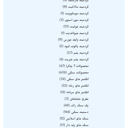
گردنبند مارسنگ
9
گردنبند مالاکیت
11
گردنبند موسکوویت
1
گردنبند مون استون
3
گردنبند هولیت
13
گردنبند هیولاندیت
1
گردنبند وایلد هورس
11
گردنبند یاقوت کبود
5
گردنبند یشم
27
گردنبند یشم نفریت
4
محصولات 7 چاکرا
47
محصولات سنگی
439
انگشتر های سنگی
39
انگشتر های زنانه
22
انگشتر های مردانه
12
بطری شفابخش
3
پک سنگ راف
49
دستبند سنگی
144
سنگ های اسلایس
12
سنگ های پایه دار
17