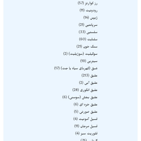
رز کوارتز
57
رودونیت
11
ژیپس
14
سرپانتین
21
سلستین
33
سلنایت
60
سنگ خون
21
سوگیلیت (سوژیلیت)
2
سیترین
19
شبق (کهربای سیاه یا جت)
17
عقیق
213
عقیق آبی
2
عقیق انگوری
28
عقیق بنفش (سوسنی)
6
عقیق خزه ای
6
عقیق صورتی
5
فسیل آمونیت
4
فسیل مرجان
11
فلوریت سبز
4