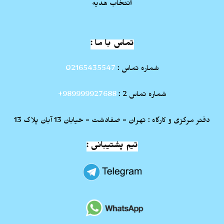
انتخاب هدیه
تماس با ما :
شماره تماس :
02165435547
شماره تماس 2 :
989999927688+
دفتر مرکزی و کارگاه : تهران - صفادشت - خیابان 13 آبان پلاک 13
تیم پشتیبانی :