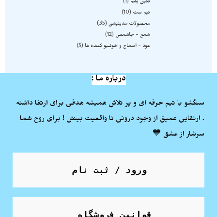
نگین یشم
1
نیم ست
10
محصولات مدیتیشن
35
شمع - جاشمعی
12
عود - اسماج و خوشبو کننده ها
5
درباره ما :
سنگشو با تیم حرفه ای و پر تلاش همیشه هدفی برای ارتفا داشته
. ارتقایی عمیق از وجود درونی تا واقعیت بینش ! برای روح شما
سرشار از عشق 💙
ورود / ثبت نام
قوانین فروشگاه