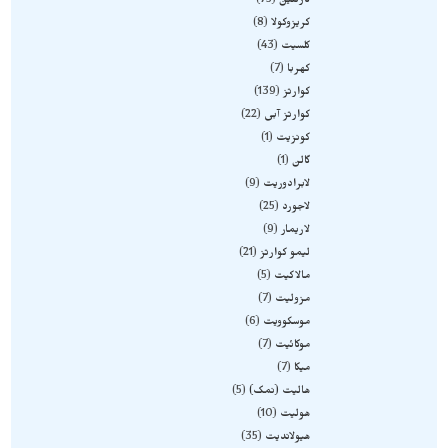
کارنلین
75
کریزوکولا
8
کلسیت
43
کهربا
7
کوارتز
139
کوارتز آبی
22
کونزیت
1
گالن
1
لابرادوریت
9
لاجورد
25
لاریمار
9
لیمو کوارتز
21
مالاکیت
5
مزولیت
7
موسکوویت
6
موکائیت
7
میکا
7
هالیت (نمک)
5
هولیت
10
هیولاندیت
35