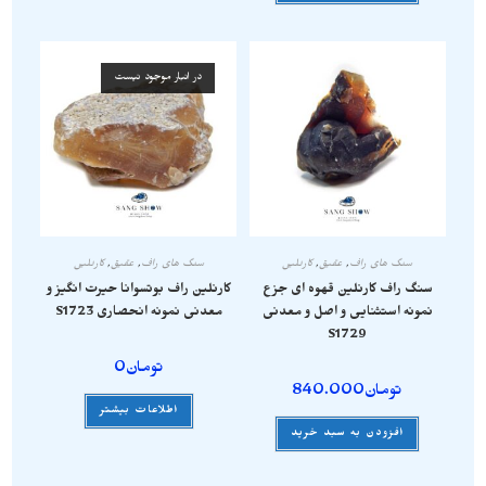
در انبار موجود نیست
سنگ های راف
,
عقیق
,
کارنلین
سنگ های راف
,
عقیق
,
کارنلین
سنگ راف کارنلین قهوه ای جزع
کارنلین راف بوتسوانا حیرت انگیز و
نمونه استثنایی و اصل و معدنی
معدنی نمونه انحصاری S1723
S1729
تومان
0
تومان
840.000
اطلاعات بیشتر
افزودن به سبد خرید