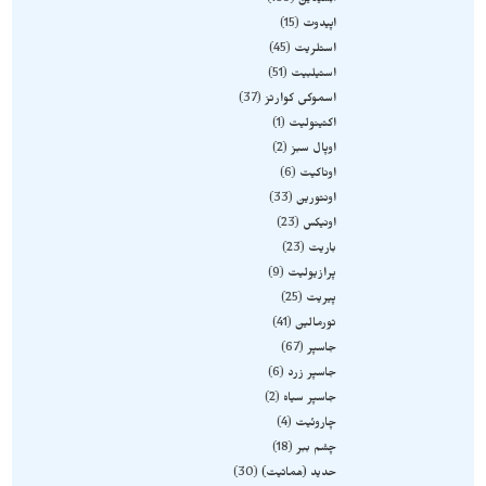
ابسیدین
189
اپیدوت
15
استلریت
45
استیلبیت
51
اسموکی کوارتز
37
اکتینولیت
1
اوپال سبز
2
اوناکیت
6
اونتورین
33
اونیکس
23
باریت
23
پرازیولیت
9
پیریت
25
تورمالین
41
جاسپر
67
جاسپر زرد
6
جاسپر سیاه
2
چاروئیت
4
چشم ببر
18
حدید (هماتیت)
30