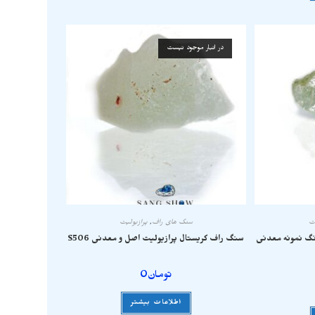
در انبار موجود نیست
یت
سنگ های راف
,
پرازیولیت
نگ نمونه معدنی
سنگ راف کریستال پرازیولیت اصل و معدنی S506
تومان
0
اطلاعات بیشتر