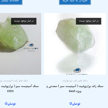
افزودن به سبد خرید
اطلاعات بیشتر
در انبار موجود نیست
در انبار موجود نیست
سنگ های راف
,
پرازیولیت
سنگ های راف
,
آمیتیست
,
پرا
سنگ راف پرازیولیت ( آمیتیست سبز ) معدنی و
سنگ آمیتیست سبز ( پرازیولیت 
ویژه S445
S355
تومان
0
تومان
0