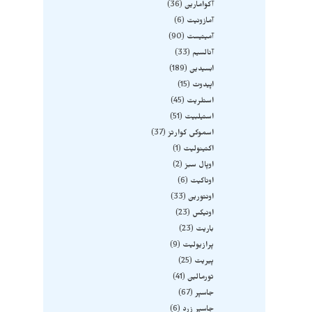
آکوامارین
36
آمازونیت
6
آمیتیست
90
آنالسیم
33
ابسیدین
189
اپیدوت
15
استلریت
45
استیلبیت
51
اسموکی کوارتز
37
اکتینولیت
1
اوپال سبز
2
اوناکیت
6
اونتورین
33
اونیکس
23
باریت
23
پرازیولیت
9
پیریت
25
تورمالین
41
جاسپر
67
جاسپر زرد
6