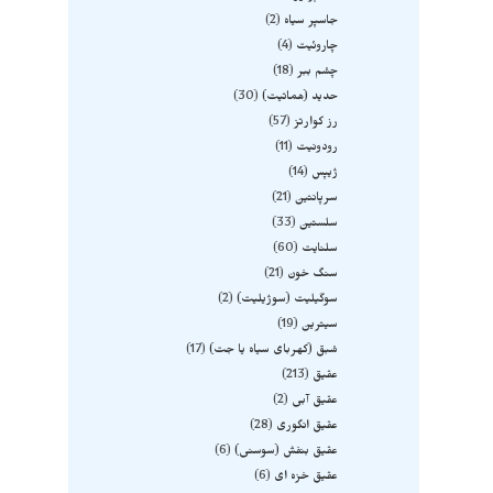
جاسپر سیاه
2
چاروئیت
4
چشم ببر
18
حدید (هماتیت)
30
رز کوارتز
57
رودونیت
11
ژیپس
14
سرپانتین
21
سلستین
33
سلنایت
60
سنگ خون
21
سوگیلیت (سوژیلیت)
2
سیترین
19
شبق (کهربای سیاه یا جت)
17
عقیق
213
عقیق آبی
2
عقیق انگوری
28
عقیق بنفش (سوسنی)
6
عقیق خزه ای
6