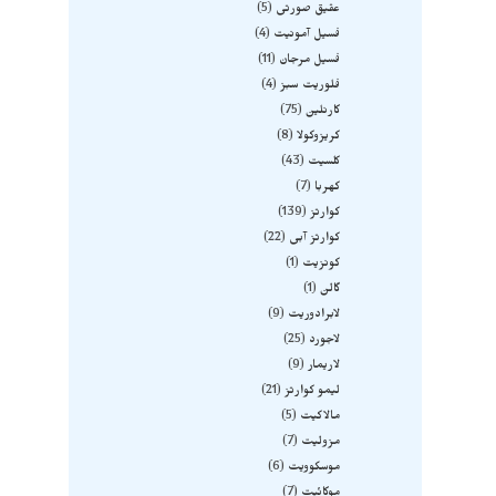
عقیق صورتی
5
فسیل آمونیت
4
فسیل مرجان
11
فلوریت سبز
4
کارنلین
75
کریزوکولا
8
کلسیت
43
کهربا
7
کوارتز
139
کوارتز آبی
22
کونزیت
1
گالن
1
لابرادوریت
9
لاجورد
25
لاریمار
9
لیمو کوارتز
21
مالاکیت
5
مزولیت
7
موسکوویت
6
موکائیت
7