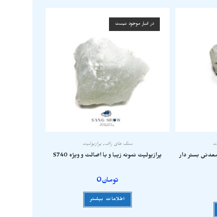
در انبار موجود نیست
یت
سنگ های راف
,
پرازیولیت
معدنی بستر دار
پرازیولیت نمونه زیبا و با اصالت و ویژه S740
تومان
0
اطلاعات بیشتر