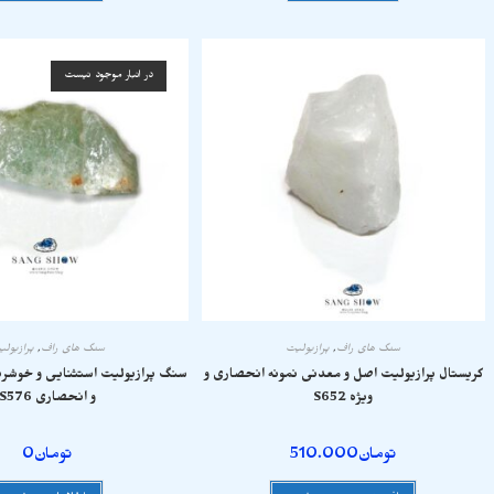
در انبار موجود نیست
سنگ های راف
,
پرازیولیت
سنگ های راف
,
پرازیول
کریستال پرازیولیت اصل و معدنی نمونه انحصاری و
سنگ پرازیولیت استثنایی و خوشر
ویژه S652
و انحصاری S576
تومان
510.000
تومان
0