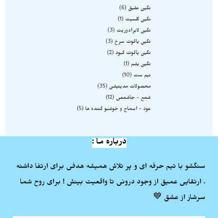
نگین عقیق
6
نگین کلسیت
1
نگین لابرادوریت
3
نگین یاقوت سرخ
3
نگین یاقوت کبود
2
نگین یشم
1
نیم ست
10
محصولات مدیتیشن
35
شمع - جاشمعی
12
عود - اسماج و خوشبو کننده ها
5
درباره ما :
سنگشو با تیم حرفه ای و پر تلاش همیشه هدفی برای ارتفا داشته
. ارتقایی عمیق از وجود درونی تا واقعیت بینش ! برای روح شما
سرشار از عشق 💙