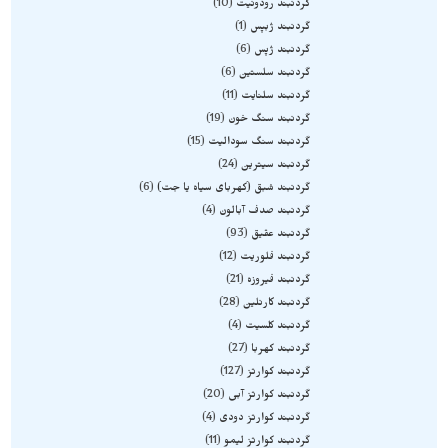
گردنبند رودونیت
10
گردنبند ژبپس
1
گردنبند ژپس
6
گردنبند سلستین
6
گردنبند سلنایت
11
گردنبند سنگ خون
19
گردنبند سنگ سودالیت
15
گردنبند سیترین
24
گردنبند شبق (کهربای سیاه یا جت)
6
گردنبند صدف آبالون
4
گردنبند عقیق
93
گردنبند فلوریت
12
گردنبند فیروزه
21
گردنبند کارنلین
28
گردنبند کلسیت
4
گردنبند کهربا
27
گردنبند کوارتز
127
گردنبند کوارتز آبی
20
گردنبند کوارتز دودی
4
گردنبند کوارتز لیمو
11