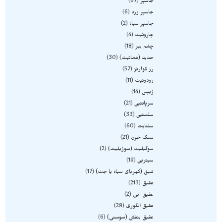
جاسپر
67
جاسپر زرد
6
جاسپر سیاه
2
چاروئیت
4
چشم ببر
18
حدید (هماتیت)
30
رز کوارتز
57
رودونیت
11
ژیپس
14
سرپانتین
21
سلستین
33
سلنایت
60
سنگ خون
21
سوگیلیت (سوژیلیت)
2
سیترین
19
شبق (کهربای سیاه یا جت)
17
عقیق
213
عقیق آبی
2
عقیق انگوری
28
عقیق بنفش (سوسنی)
6