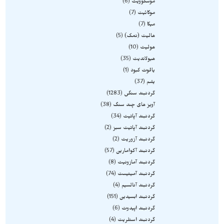
موسکوویت
6
موکائیت
7
میکا
7
هالیت (نمک)
5
هولیت
10
هیولاندیت
35
یاقوت کبود
1
یشم
37
گردنبند سنگی
1283
آویز های چند سنگ
38
گردنبند آپاتیت
34
گردنبند آپاتیت سبز
2
گردنبند آزوریت
2
گردنبند آکوامارین
57
گردنبند آمازونیت
8
گردنبند آمیتیست
74
گردنبند آنالسیم
4
گردنبند ابسیدین
151
گردنبند اپیدوت
6
گردنبند استلریت
4