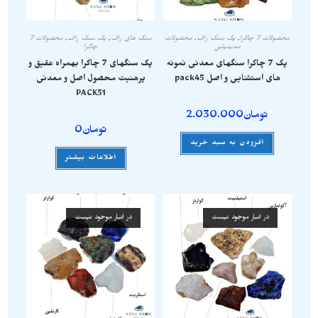
محصولات 7 چاکرا
,
پک سنگ راف
,
محصولات
سنگ های راف
,
پک سنگ راف
,
محصولات 7
مدیتیشن
چاکرا
پک 7 چاکرا سنگهای معدنی نمونه
پک سنگهای 7 چاکرا بهمراه عقیق و
های استثنایی و اصل pack45
پرهنیت محصول اصل و معدنی
PACK51
تومان
2.030.000
تومان
0
افزودن به سبد خرید
اطلاعات بیشتر
در انبار موجود نیست
در انبار موجود نیست