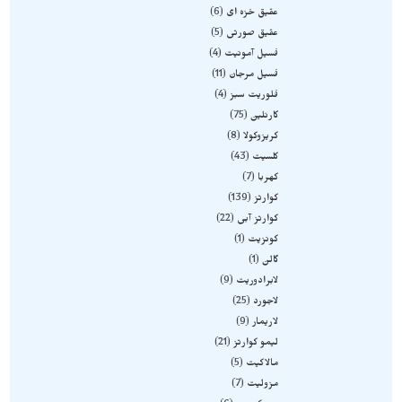
عقیق خزه ای
6
عقیق صورتی
5
فسیل آمونیت
4
فسیل مرجان
11
فلوریت سبز
4
کارنلین
75
کریزوکولا
8
کلسیت
43
کهربا
7
کوارتز
139
کوارتز آبی
22
کونزیت
1
گالن
1
لابرادوریت
9
لاجورد
25
لاریمار
9
لیمو کوارتز
21
مالاکیت
5
مزولیت
7