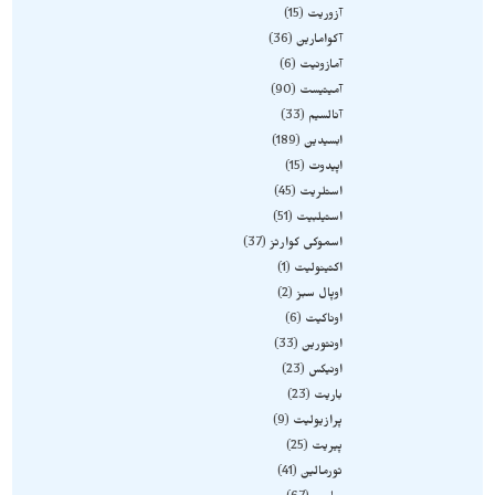
آزوریت
15
آکوامارین
36
آمازونیت
6
آمیتیست
90
آنالسیم
33
ابسیدین
189
اپیدوت
15
استلریت
45
استیلبیت
51
اسموکی کوارتز
37
اکتینولیت
1
اوپال سبز
2
اوناکیت
6
اونتورین
33
اونیکس
23
باریت
23
پرازیولیت
9
پیریت
25
تورمالین
41