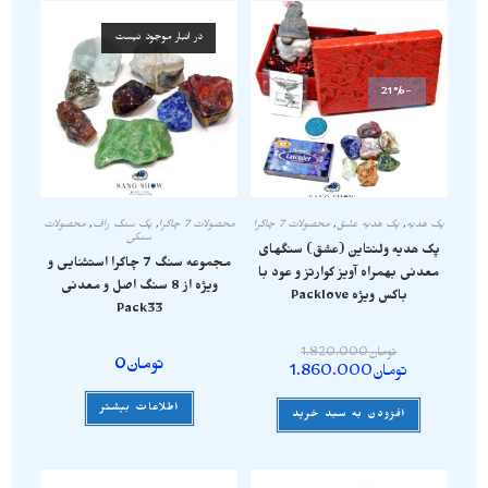
در انبار موجود نیست
-21%
پک هدیه
,
پک هدیه عشق
,
محصولات 7 چاکرا
محصولات 7 چاکرا
,
پک سنگ راف
,
محصولات
سنگی
پک هدیه ولنتاین (عشق) سنگهای
مجموعه سنگ 7 چاکرا استثنایی و
معدنی بهمراه آویز کوارتز و عود با
ویژه از 8 سنگ اصل و معدنی
باکس ویژه Packlove
Pack33
تومان
1.820.000
تومان
0
تومان
1.860.000
اطلاعات بیشتر
افزودن به سبد خرید