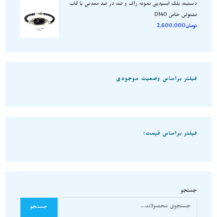
دستبند بلک ابسیدین نمونه راف و صد در صد معدنی با قاب
مفتولی خاص D140
تومان
2.600.000
فیلتر براساس وضعیت موجودی
فیلتر براساس قیمت:
جستجو
جستجو