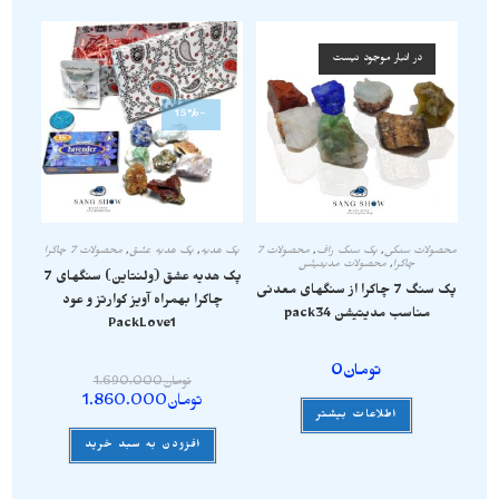
در انبار موجود نیست
-15%
محصولات سنگی
,
پک سنگ راف
,
محصولات 7
پک هدیه
,
پک هدیه عشق
,
محصولات 7 چاکرا
چاکرا
,
محصولات مدیتیشن
پک هدیه عشق (ولنتاین) سنگهای 7
پک سنگ 7 چاکرا از سنگهای معدنی
چاکرا بهمراه آویز کوارتز و عود
مناسب مدیتیشن pack34
PackLove1
تومان
0
تومان
1.690.000
تومان
1.860.000
اطلاعات بیشتر
افزودن به سبد خرید