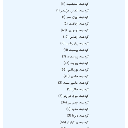
گردنبند استیلبیت
11
گردنبند الماس هرکیمر
1
گردنبند اوپال سبز
1
گردنبند اوناکیت
2
گردنبند اونتورین
48
گردنبند اونیکس
19
گردنبند پرازیولیت
8
گردنبند پرهنیت
11
گردنبند پروستیت
7
گردنبند پیریت
43
گردنبند تورمالین
92
گردنبند جاسپر
40
گردنبند جاسپر سفید
3
گردنبند چاکرا
1
گردنبند چری کوارتز
8
گردنبند چشم ببر
34
گردنبند حدید
9
گردنبند دلربا
3
گردنبند رز کوارتز
66