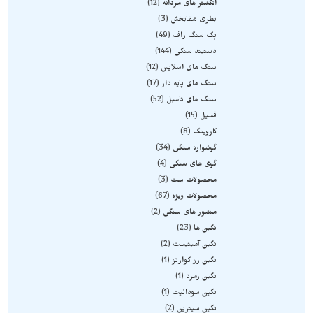
انگشتر های مردانه
12
بطری شفابخش
3
پک سنگ راف
49
دستبند سنگی
144
سنگ های اسلایس
12
سنگ های پایه دار
17
سنگ های تامبل
52
فسیل
15
کاروینگ
8
گوشواره سنگی
34
گوی های سنگی
4
محصولات ست
3
محصولات ویژه
67
منشور های سنگی
2
نگین ها
23
نگین آمیتیست
2
نگین رز کوارتز
1
نگین زمرد
1
نگین سودالیت
1
نگین سیترین
2