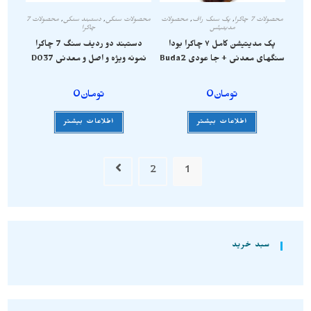
محصولات 7 چاکرا
,
پک سنگ راف
,
محصولات
محصولات سنگی
,
دستبند سنگی
,
محصولات 7
مدیتیشن
چاکرا
پک مدیتیشن کامل ۷ چاکرا بودا
دستبند دو ردیف سنگ 7 چاکرا
سنگهای معدنی + جا عودی Buda2
نمونه ویژه و اصل و معدنی D037
تومان
0
تومان
0
اطلاعات بیشتر
اطلاعات بیشتر
2
1
سبد خرید