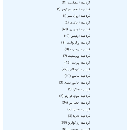
گردنبند استیلبیت
11
گردنبند الماس هرکیمر
1
گردنبند اوپال سبز
1
گردنبند اوناکیت
2
گردنبند اونتورین
48
گردنبند اونیکس
19
گردنبند پرازیولیت
8
گردنبند پرهنیت
11
گردنبند پروستیت
7
گردنبند پیریت
43
گردنبند تورمالین
92
گردنبند جاسپر
40
گردنبند جاسپر سفید
3
گردنبند چاکرا
1
گردنبند چری کوارتز
8
گردنبند چشم ببر
34
گردنبند حدید
9
گردنبند دلربا
3
گردنبند رز کوارتز
66