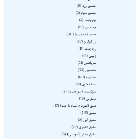
جاسپر زرد
6
جاسپر سیاه
2
چاروئیت
4
چشم ببر
18
حدید (هماتیت)
30
رز کوارتز
57
رودونیت
11
ژیپس
14
سرپانتین
21
سلستین
33
سلنایت
60
سنگ خون
21
سوگیلیت (سوژیلیت)
2
سیترین
19
شبق (کهربای سیاه یا جت)
17
عقیق
213
عقیق آبی
2
عقیق انگوری
28
عقیق بنفش (سوسنی)
6