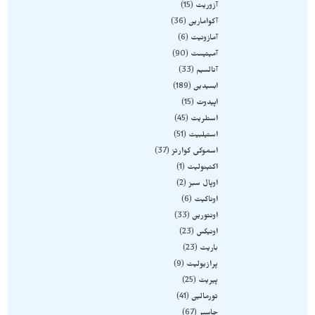
آزوریت
15
آکوامارین
36
آمازونیت
6
آمیتیست
90
آنالسیم
33
ابسیدین
189
اپیدوت
15
استلریت
45
استیلبیت
51
اسموکی کوارتز
37
اکتینولیت
1
اوپال سبز
2
اوناکیت
6
اونتورین
33
اونیکس
23
باریت
23
پرازیولیت
9
پیریت
25
تورمالین
41
جاسپر
67