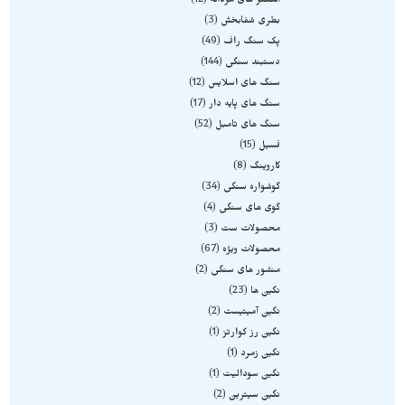
انگشتر های مردانه
12
بطری شفابخش
3
پک سنگ راف
49
دستبند سنگی
144
سنگ های اسلایس
12
سنگ های پایه دار
17
سنگ های تامبل
52
فسیل
15
کاروینگ
8
گوشواره سنگی
34
گوی های سنگی
4
محصولات ست
3
محصولات ویژه
67
منشور های سنگی
2
نگین ها
23
نگین آمیتیست
2
نگین رز کوارتز
1
نگین زمرد
1
نگین سودالیت
1
نگین سیترین
2