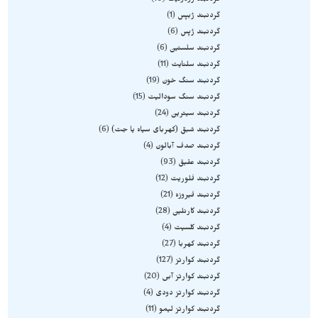
گردنبند رودونیت
10
گردنبند ژبپس
1
گردنبند ژپس
6
گردنبند سلستین
6
گردنبند سلنایت
11
گردنبند سنگ خون
19
گردنبند سنگ سودالیت
15
گردنبند سیترین
24
گردنبند شبق (کهربای سیاه یا جت)
6
گردنبند صدف آبالون
4
گردنبند عقیق
93
گردنبند فلوریت
12
گردنبند فیروزه
21
گردنبند کارنلین
28
گردنبند کلسیت
4
گردنبند کهربا
27
گردنبند کوارتز
127
گردنبند کوارتز آبی
20
گردنبند کوارتز دودی
4
گردنبند کوارتز لیمو
11