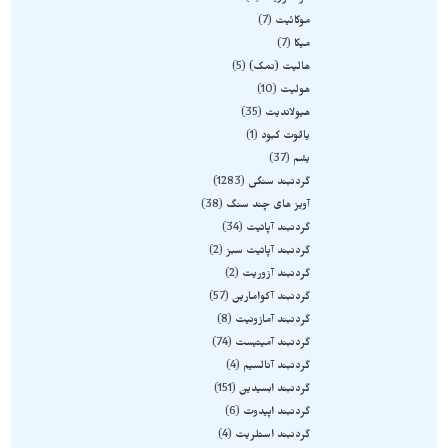
موکائیت
7
میکا
7
هالیت (نمک)
5
هولیت
10
هیولاندیت
35
یاقوت کبود
1
یشم
37
گردنبند سنگی
1283
آویز های چند سنگ
38
گردنبند آپاتیت
34
گردنبند آپاتیت سبز
2
گردنبند آزوریت
2
گردنبند آکوامارین
57
گردنبند آمازونیت
8
گردنبند آمیتیست
74
گردنبند آنالسیم
4
گردنبند ابسیدین
151
گردنبند اپیدوت
6
گردنبند استلریت
4