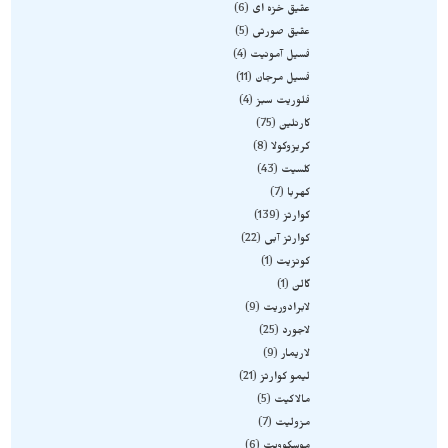
عقیق خزه ای
6
عقیق صورتی
5
فسیل آمونیت
4
فسیل مرجان
11
فلوریت سبز
4
کارنلین
75
کریزوکولا
8
کلسیت
43
کهربا
7
کوارتز
139
کوارتز آبی
22
کونزیت
1
گالن
1
لابرادوریت
9
لاجورد
25
لاریمار
9
لیمو کوارتز
21
مالاکیت
5
مزولیت
7
موسکوویت
6