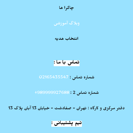
چاکرا ها
وبلاگ آموزشی
انتخاب هدیه
تماس با ما :
شماره تماس :
02165435547
شماره تماس 2 :
989999927688+
دفتر مرکزی و کارگاه : تهران - صفادشت - خیابان 13 آبان پلاک 13
تیم پشتیبانی :