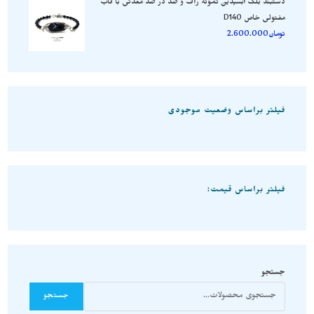
دستبند بلک ابسیدین نمونه راف و صد در صد معدنی با قاب
مفتولی خاص D140
تومان
2.600.000
فیلتر براساس وضعیت موجودی
فیلتر براساس قیمت:
جستجو
جستجو