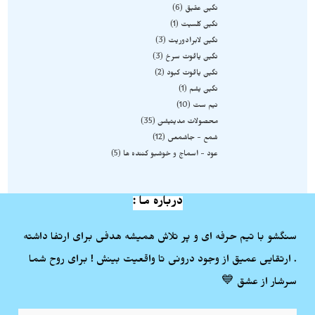
نگین عقیق
6
نگین کلسیت
1
نگین لابرادوریت
3
نگین یاقوت سرخ
3
نگین یاقوت کبود
2
نگین یشم
1
نیم ست
10
محصولات مدیتیشن
35
شمع - جاشمعی
12
عود - اسماج و خوشبو کننده ها
5
درباره ما :
سنگشو با تیم حرفه ای و پر تلاش همیشه هدفی برای ارتفا داشته
. ارتقایی عمیق از وجود درونی تا واقعیت بینش ! برای روح شما
سرشار از عشق 💙