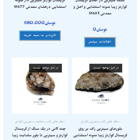
سنگ سیترین در اعماق کریستال
کریستال کوارتز سیترین دار نمونه
کوارتز زیبا نمونه استثنایی و اصل و
استثنایی درخشان معدنی S1477
معدنی S1493
تومان
680.000
تومان
0
افزودن به سبد خرید
اطلاعات بیشتر
در انبار موجود نیست
در انبار موجود نیست
سنگ های راف
,
سیترین
,
کوارتز
سنگ های راف
,
سلنایت
,
سیترین
,
کوارتز
بلورهای سیترین راف بر روی
چند کانی در یک سنگ از کریستال
کریستال کوارتز زیبا نمونه استثنایی
کوارتز و سیترین تا بلور سلنایت زیبا