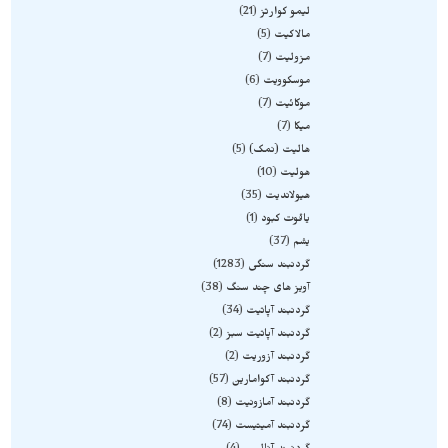
لیمو کوارتز
21
مالاکیت
5
مزولیت
7
موسکوویت
6
موکائیت
7
میکا
7
هالیت (نمک)
5
هولیت
10
هیولاندیت
35
یاقوت کبود
1
یشم
37
گردنبند سنگی
1283
آویز های چند سنگ
38
گردنبند آپاتیت
34
گردنبند آپاتیت سبز
2
گردنبند آزوریت
2
گردنبند آکوامارین
57
گردنبند آمازونیت
8
گردنبند آمیتیست
74