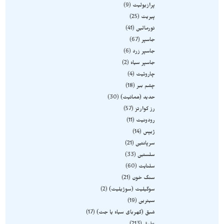
پرازیولیت
9
پیریت
25
تورمالین
41
جاسپر
67
جاسپر زرد
6
جاسپر سیاه
2
چاروئیت
4
چشم ببر
18
حدید (هماتیت)
30
رز کوارتز
57
رودونیت
11
ژیپس
14
سرپانتین
21
سلستین
33
سلنایت
60
سنگ خون
21
سوگیلیت (سوژیلیت)
2
سیترین
19
شبق (کهربای سیاه یا جت)
17