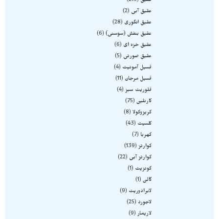
عقیق
213
عقیق آبی
2
عقیق انگوری
28
عقیق بنفش (سوسنی)
6
عقیق خزه ای
6
عقیق صورتی
5
فسیل آمونیت
4
فسیل مرجان
11
فلوریت سبز
4
کارنلین
75
کریزوکولا
8
کلسیت
43
کهربا
7
کوارتز
139
کوارتز آبی
22
کونزیت
1
گالن
1
لابرادوریت
9
لاجورد
25
لاریمار
9