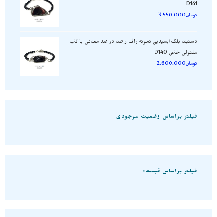
D141
تومان
3.550.000
دستبند بلک ابسیدین نمونه راف و صد در صد معدنی با قاب
مفتولی خاص D140
تومان
2.600.000
فیلتر براساس وضعیت موجودی
فیلتر براساس قیمت: