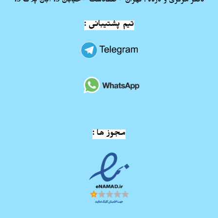
دفتر مرکزی و کارگاه : تهران - صفادشت - خیابان 13 آبان پلاک 13
تیم پشتیبانی :
مجوز ها :