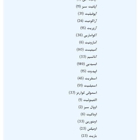
آپاتیت آبی
6
آپاتیت سبز
11
آپوفیلیت
31
آراگونیت
24
آزوریت
15
آکوامارین
36
آمازونیت
6
آمیتیست
90
آنالسیم
33
ابسیدین
189
اپیدوت
15
استلریت
45
استیلبیت
51
اسموکی کوارتز
37
اکتینولیت
1
اوپال سبز
2
اوناکیت
6
اونتورین
33
اونیکس
23
باریت
23