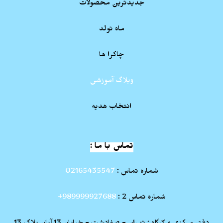
جدیدترین محصولات
ماه تولد
چاکرا ها
وبلاگ آموزشی
انتخاب هدیه
تماس با ما :
شماره تماس :
02165435547
شماره تماس 2 :
989999927688+