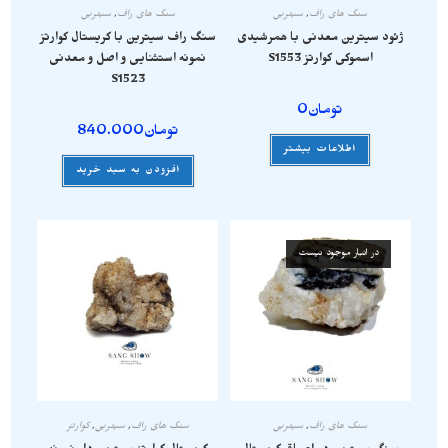
سنگ های راف
,
سیترین
سنگ های راف
,
سیترین
ژئود سیترین معدنی با همرشیدی
سنگ راف سیترین با کریستال کوارتز
اسموکی کوارتز S1553
نمونه استثنایی و اصل و معدنی
S1523
تومان
0
تومان
840.000
اطلاعات بیشتر
افزودن به سبد خرید
در انبار موجود نیست
سنگ های راف
,
سیترین
سنگ های راف
,
سیترین
,
کوارتز