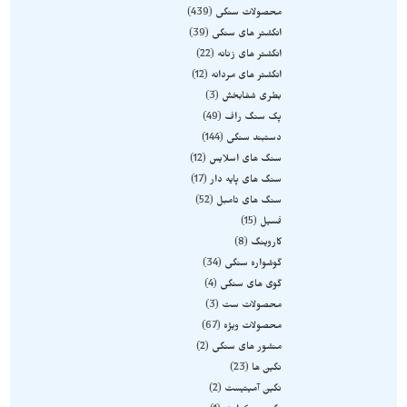
محصولات سنگی
439
انگشتر های سنگی
39
انگشتر های زنانه
22
انگشتر های مردانه
12
بطری شفابخش
3
پک سنگ راف
49
دستبند سنگی
144
سنگ های اسلایس
12
سنگ های پایه دار
17
سنگ های تامبل
52
فسیل
15
کاروینگ
8
گوشواره سنگی
34
گوی های سنگی
4
محصولات ست
3
محصولات ویژه
67
منشور های سنگی
2
نگین ها
23
نگین آمیتیست
2