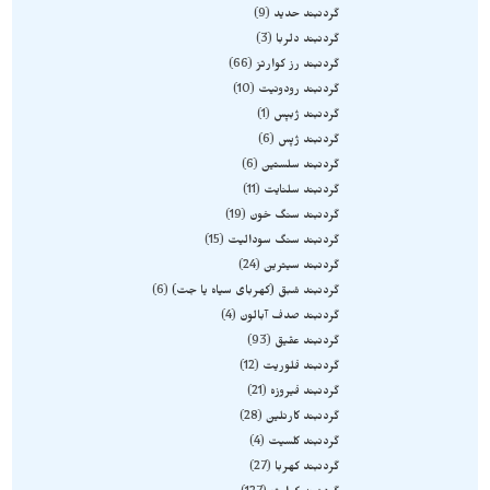
گردنبند حدید
9
گردنبند دلربا
3
گردنبند رز کوارتز
66
گردنبند رودونیت
10
گردنبند ژبپس
1
گردنبند ژپس
6
گردنبند سلستین
6
گردنبند سلنایت
11
گردنبند سنگ خون
19
گردنبند سنگ سودالیت
15
گردنبند سیترین
24
گردنبند شبق (کهربای سیاه یا جت)
6
گردنبند صدف آبالون
4
گردنبند عقیق
93
گردنبند فلوریت
12
گردنبند فیروزه
21
گردنبند کارنلین
28
گردنبند کلسیت
4
گردنبند کهربا
27