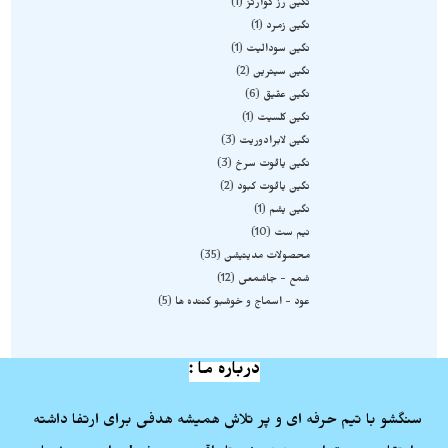
نگین رز کوارتز
1
نگین زمرد
1
نگین سودالیت
1
نگین سیترین
2
نگین عقیق
6
نگین کلسیت
1
نگین لابرادوریت
3
نگین یاقوت سرخ
3
نگین یاقوت کبود
2
نگین یشم
1
نیم ست
10
محصولات مدیتیشن
35
شمع - جاشمعی
12
عود - اسماج و خوشبو کننده ها
5
درباره ما :
سنگشو با تیم حرفه ای و پر تلاش همیشه هدفی برای ارتفا داشته