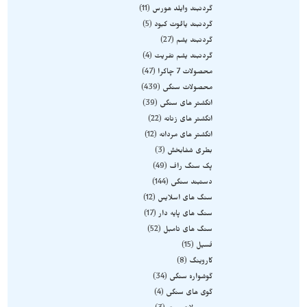
گردنبند وایلد هورس
11
گردنبند یاقوت کبود
5
گردنبند یشم
27
گردنبند یشم نفریت
4
محصولات 7 چاکرا
47
محصولات سنگی
439
انگشتر های سنگی
39
انگشتر های زنانه
22
انگشتر های مردانه
12
بطری شفابخش
3
پک سنگ راف
49
دستبند سنگی
144
سنگ های اسلایس
12
سنگ های پایه دار
17
سنگ های تامبل
52
فسیل
15
کاروینگ
8
گوشواره سنگی
34
گوی های سنگی
4