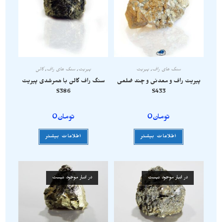
سنگ های راف
,
پیریت
پیریت
,
سنگ های راف
,
گالن
پیریت راف و معدنی و چند ضلعی
سنگ راف گالن با همرشدی پیریت
S386
S433
تومان
0
تومان
0
اطلاعات بیشتر
اطلاعات بیشتر
در انبار موجود نیست
در انبار موجود نیست