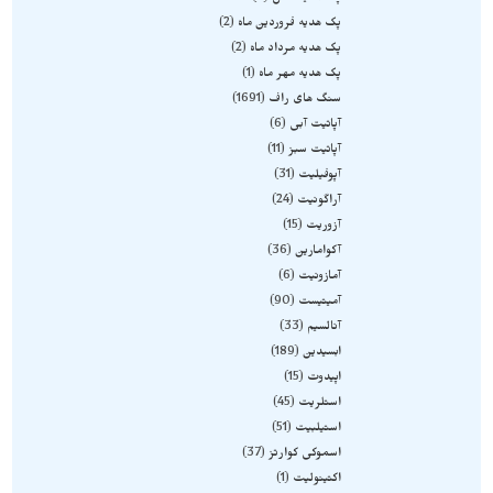
پک هدیه فروردین ماه
2
پک هدیه مرداد ماه
2
پک هدیه مهر ماه
1
سنگ های راف
1691
آپاتیت آبی
6
آپاتیت سبز
11
آپوفیلیت
31
آراگونیت
24
آزوریت
15
آکوامارین
36
آمازونیت
6
آمیتیست
90
آنالسیم
33
ابسیدین
189
اپیدوت
15
استلریت
45
استیلبیت
51
اسموکی کوارتز
37
اکتینولیت
1