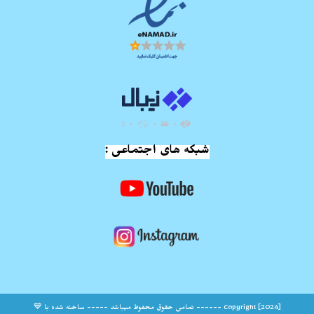
شبکه های اجتماعی :
Copyright [2024] ------ تمامی حقوق محفوظ میباشد ----- ساخته شده با 💙