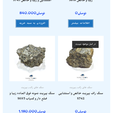
زیبا و خالص S818
استثنایی و زیبا و خالص S745
تومان
0
تومان
840.000
اطلاعات بیشتر
افزودن به سبد خرید
در انبار موجود نیست
سنگ های راف
,
پیریت
سنگ های راف
,
پیریت
سنگ راف پیریت خالص و استثنایی
سنگ پیریت نمونه فوق العاده زیبا و
S742
ضلع دار و کمیاب S693
تومان
0
تومان
1.180.000