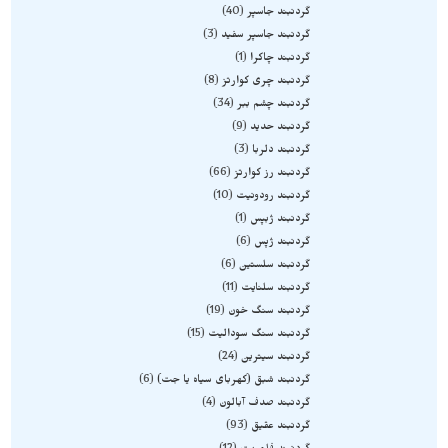
گردنبند جاسپر
40
گردنبند جاسپر سفید
3
گردنبند چاکرا
1
گردنبند چری کوارتز
8
گردنبند چشم ببر
34
گردنبند حدید
9
گردنبند دلربا
3
گردنبند رز کوارتز
66
گردنبند رودونیت
10
گردنبند ژبپس
1
گردنبند ژپس
6
گردنبند سلستین
6
گردنبند سلنایت
11
گردنبند سنگ خون
19
گردنبند سنگ سودالیت
15
گردنبند سیترین
24
گردنبند شبق (کهربای سیاه یا جت)
6
گردنبند صدف آبالون
4
گردنبند عقیق
93