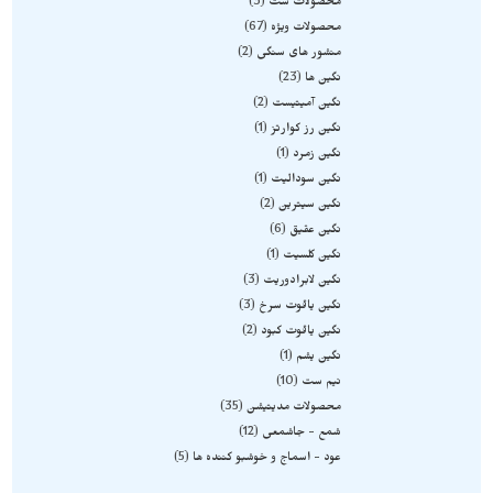
محصولات ست
3
محصولات ویژه
67
منشور های سنگی
2
نگین ها
23
نگین آمیتیست
2
نگین رز کوارتز
1
نگین زمرد
1
نگین سودالیت
1
نگین سیترین
2
نگین عقیق
6
نگین کلسیت
1
نگین لابرادوریت
3
نگین یاقوت سرخ
3
نگین یاقوت کبود
2
نگین یشم
1
نیم ست
10
محصولات مدیتیشن
35
شمع - جاشمعی
12
عود - اسماج و خوشبو کننده ها
5