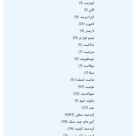
کونزیت
1
گالن
1
لابرادوریت
9
لاجورد
25
لاریمار
9
لیمو کوارتز
21
مالاکیت
5
مزولیت
7
موسکوویت
6
موکائیت
7
میکا
7
هالیت (نمک)
5
هولیت
10
هیولاندیت
35
یاقوت کبود
1
یشم
37
گردنبند سنگی
1283
آویز های چند سنگ
38
گردنبند آپاتیت
34