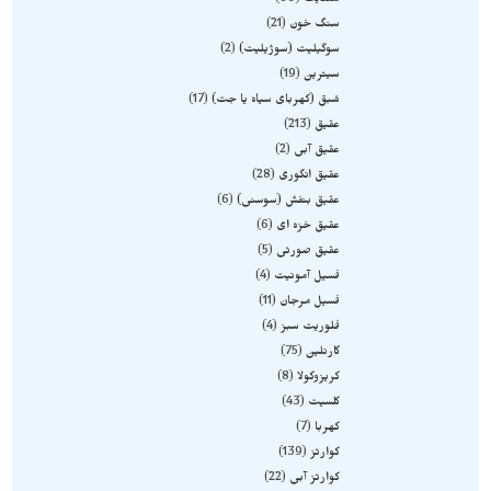
سلنایت
60
سنگ خون
21
سوگیلیت (سوژیلیت)
2
سیترین
19
شبق (کهربای سیاه یا جت)
17
عقیق
213
عقیق آبی
2
عقیق انگوری
28
عقیق بنفش (سوسنی)
6
عقیق خزه ای
6
عقیق صورتی
5
فسیل آمونیت
4
فسیل مرجان
11
فلوریت سبز
4
کارنلین
75
کریزوکولا
8
کلسیت
43
کهربا
7
کوارتز
139
کوارتز آبی
22