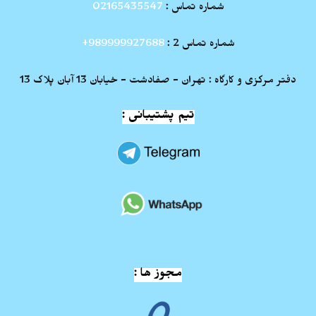
شماره تماس :
02165435547
شماره تماس 2 :
989999927688+
دفتر مرکزی و کارگاه : تهران - صفادشت - خیابان 13 آبان پلاک 13
تیم پشتیبانی :
مجوز ها :