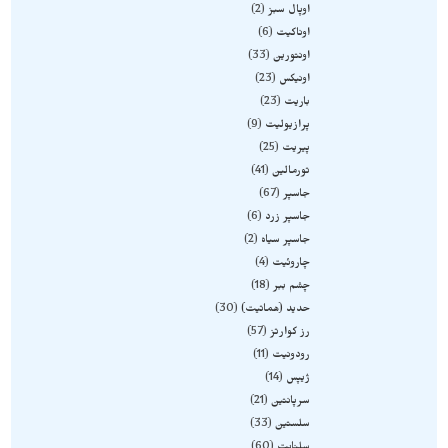
اوپال سبز
2
اوناکیت
6
اونتورین
33
اونیکس
23
باریت
23
پرازیولیت
9
پیریت
25
تورمالین
41
جاسپر
67
جاسپر زرد
6
جاسپر سیاه
2
چاروئیت
4
چشم ببر
18
حدید (هماتیت)
30
رز کوارتز
57
رودونیت
11
ژیپس
14
سرپانتین
21
سلستین
33