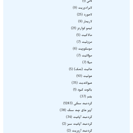
گالن
1
لابرادوریت
9
لاجورد
25
لاریمار
9
لیمو کوارتز
21
مالاکیت
5
مزولیت
7
موسکوویت
6
موکائیت
7
میکا
7
هالیت (نمک)
5
هولیت
10
هیولاندیت
35
یاقوت کبود
1
یشم
37
گردنبند سنگی
1283
آویز های چند سنگ
38
گردنبند آپاتیت
34
گردنبند آپاتیت سبز
2
گردنبند آزوریت
2