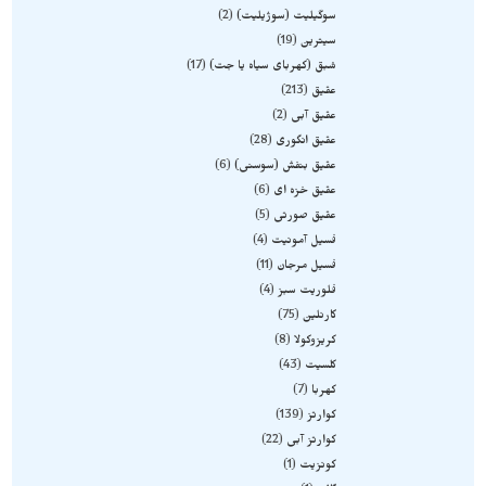
سوگیلیت (سوژیلیت)
2
سیترین
19
شبق (کهربای سیاه یا جت)
17
عقیق
213
عقیق آبی
2
عقیق انگوری
28
عقیق بنفش (سوسنی)
6
عقیق خزه ای
6
عقیق صورتی
5
فسیل آمونیت
4
فسیل مرجان
11
فلوریت سبز
4
کارنلین
75
کریزوکولا
8
کلسیت
43
کهربا
7
کوارتز
139
کوارتز آبی
22
کونزیت
1