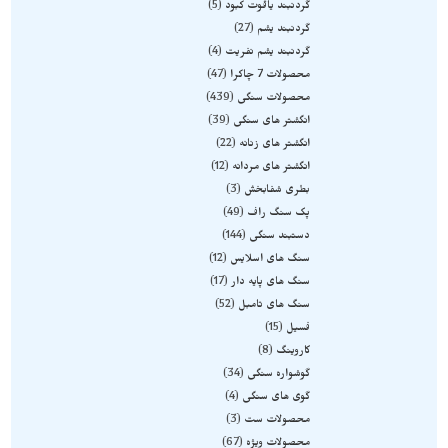
گردنبند یاقوت کبود
5
گردنبند یشم
27
گردنبند یشم نفریت
4
محصولات 7 چاکرا
47
محصولات سنگی
439
انگشتر های سنگی
39
انگشتر های زنانه
22
انگشتر های مردانه
12
بطری شفابخش
3
پک سنگ راف
49
دستبند سنگی
144
سنگ های اسلایس
12
سنگ های پایه دار
17
سنگ های تامبل
52
فسیل
15
کاروینگ
8
گوشواره سنگی
34
گوی های سنگی
4
محصولات ست
3
محصولات ویژه
67