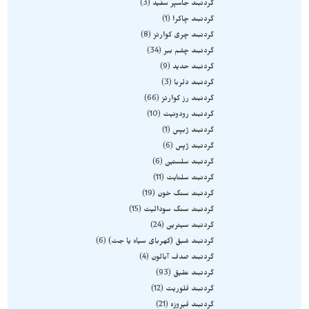
گردنبند جاسپر سفید
3
گردنبند چاکرا
1
گردنبند چری کوارتز
8
گردنبند چشم ببر
34
گردنبند حدید
9
گردنبند دلربا
3
گردنبند رز کوارتز
66
گردنبند رودونیت
10
گردنبند ژبپس
1
گردنبند ژپس
6
گردنبند سلستین
6
گردنبند سلنایت
11
گردنبند سنگ خون
19
گردنبند سنگ سودالیت
15
گردنبند سیترین
24
گردنبند شبق (کهربای سیاه یا جت)
6
گردنبند صدف آبالون
4
گردنبند عقیق
93
گردنبند فلوریت
12
گردنبند فیروزه
21