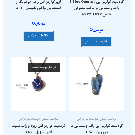
گردنبند کوارتز آبی ( Blue Quartz )
آویز کوارتز آبی راف خوشرنگ و
راف و معدنی با بافت مفتولی
استثنایی با فرم طبیعی A919
خاص A972 A972
تومان
0
تومان
0
اطلاعات بیشتر
اطلاعات بیشتر
در انبار موجود نیست
گردنبند سنگی
,
گردنبند کوارتز آبی
گردنبند سنگی
,
گردنبند کوارتز آبی
گردنبند کوارتز آبی راف و معدنی با
گردنبند کوارتز آبی ویژه و راف نمونه
فرم ویژه A746
اصل برزیل A625