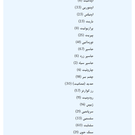
اوناکیت
6
اونتورین
33
اونیکس
23
باریت
23
پرازیولیت
9
پیریت
25
تورمالین
41
جاسپر
67
جاسپر زرد
6
جاسپر سیاه
2
چاروئیت
4
چشم ببر
18
حدید (هماتیت)
30
رز کوارتز
57
رودونیت
11
ژیپس
14
سرپانتین
21
سلستین
33
سلنایت
60
سنگ خون
21