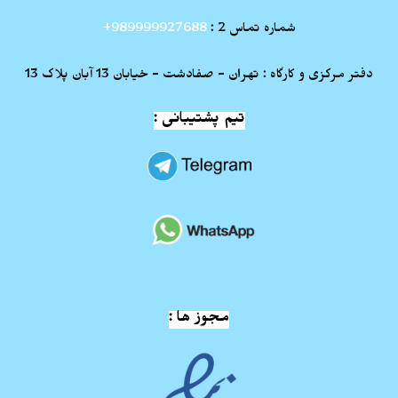
شماره تماس 2 :
989999927688+
دفتر مرکزی و کارگاه : تهران - صفادشت - خیابان 13 آبان پلاک 13
تیم پشتیبانی :
مجوز ها :