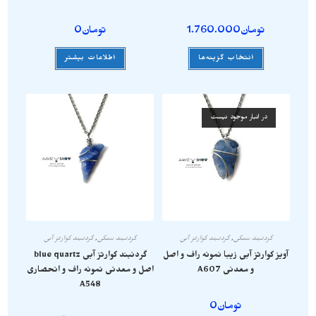
تومان
1.760.000
تومان
0
انتخاب گزینه‌ها
اطلاعات بیشتر
در انبار موجود نیست
گردنبند سنگی
,
گردنبند کوارتز آبی
گردنبند سنگی
,
گردنبند کوارتز آبی
آویز کوارتز آبی زیبا نمونه راف و اصل
گردنبند کوارتز آبی blue quartz
و معدنی A607
اصل و معدنی نمونه راف و انحصاری
A548
تومان
0