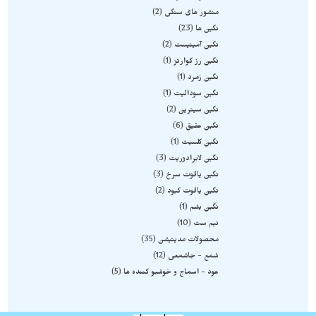
منشور های سنگی
2
نگین ها
23
نگین آمیتیست
2
نگین رز کوارتز
1
نگین زمرد
1
نگین سودالیت
1
نگین سیترین
2
نگین عقیق
6
نگین کلسیت
1
نگین لابرادوریت
3
نگین یاقوت سرخ
3
نگین یاقوت کبود
2
نگین یشم
1
نیم ست
10
محصولات مدیتیشن
35
شمع - جاشمعی
12
عود - اسماج و خوشبو کننده ها
5