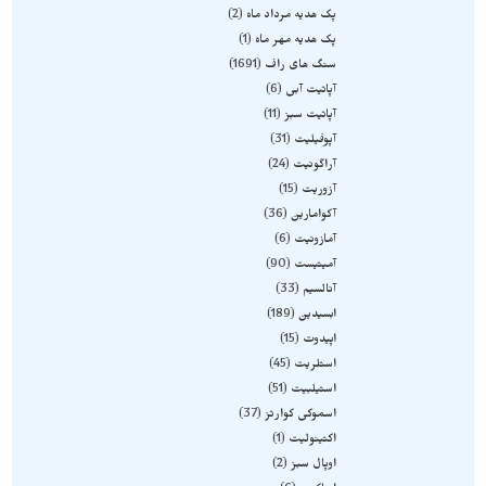
پک هدیه مرداد ماه
2
پک هدیه مهر ماه
1
سنگ های راف
1691
آپاتیت آبی
6
آپاتیت سبز
11
آپوفیلیت
31
آراگونیت
24
آزوریت
15
آکوامارین
36
آمازونیت
6
آمیتیست
90
آنالسیم
33
ابسیدین
189
اپیدوت
15
استلریت
45
استیلبیت
51
اسموکی کوارتز
37
اکتینولیت
1
اوپال سبز
2