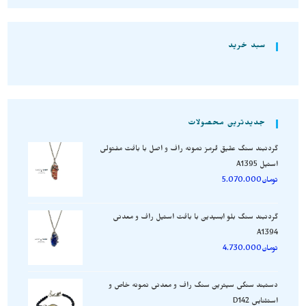
سبد خرید
جدیدترین محصولات
گردنبند سنگ عقیق قرمز نمونه راف و اصل با بافت مفتولی
استیل A1395
تومان
5.070.000
گردنبند سنگ بلو ابسیدین با بافت استیل راف و معدنی
A1394
تومان
4.730.000
دستبند سنگی سیترین سنگ راف و معدنی نمونه خاص و
استثنایی D142