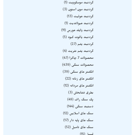
گردنبند موسکوویت
1
گردنبند مون استون
3
گردنبند هولیت
13
گردنبند هیولاندیت
1
گردنبند وایلد هورس
11
گردنبند یاقوت کبود
5
گردنبند یشم
27
گردنبند یشم نفریت
4
محصولات 7 چاکرا
47
محصولات سنگی
439
انگشتر های سنگی
39
انگشتر های زنانه
22
انگشتر های مردانه
12
بطری شفابخش
3
پک سنگ راف
49
دستبند سنگی
144
سنگ های اسلایس
12
سنگ های پایه دار
17
سنگ های تامبل
52
فسیل
15