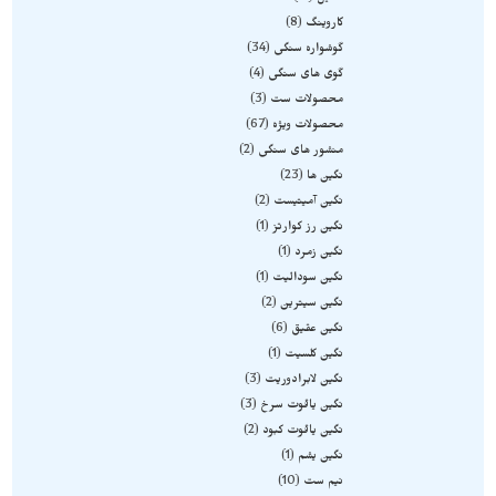
کاروینگ
8
گوشواره سنگی
34
گوی های سنگی
4
محصولات ست
3
محصولات ویژه
67
منشور های سنگی
2
نگین ها
23
نگین آمیتیست
2
نگین رز کوارتز
1
نگین زمرد
1
نگین سودالیت
1
نگین سیترین
2
نگین عقیق
6
نگین کلسیت
1
نگین لابرادوریت
3
نگین یاقوت سرخ
3
نگین یاقوت کبود
2
نگین یشم
1
نیم ست
10