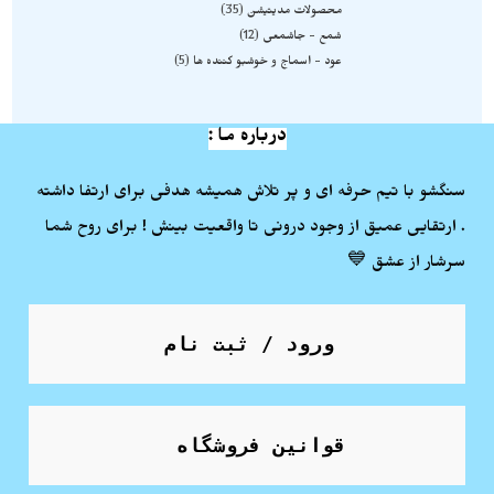
محصولات مدیتیشن
35
شمع - جاشمعی
12
عود - اسماج و خوشبو کننده ها
5
درباره ما :
سنگشو با تیم حرفه ای و پر تلاش همیشه هدفی برای ارتفا داشته
. ارتقایی عمیق از وجود درونی تا واقعیت بینش ! برای روح شما
سرشار از عشق 💙
ورود / ثبت نام
قوانین فروشگاه