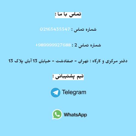
تماس با ما :
شماره تماس :
02165435547
شماره تماس 2 :
989999927688+
دفتر مرکزی و کارگاه : تهران - صفادشت - خیابان 13 آبان پلاک 13
تیم پشتیبانی :