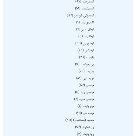
استلریت
45
استیلبیت
51
اسموکی کوارتز
37
اکتینولیت
1
اوپال سبز
2
اوناکیت
6
اونتورین
33
اونیکس
23
باریت
23
پرازیولیت
9
پیریت
25
تورمالین
41
جاسپر
67
جاسپر زرد
6
جاسپر سیاه
2
چاروئیت
4
چشم ببر
18
حدید (هماتیت)
30
رز کوارتز
57
رودونیت
11