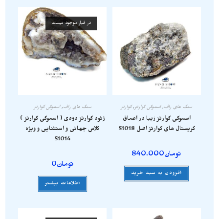
در انبار موجود نیست
سنگ های راف
,
اسموکی کوارتز
,
کوارتز
سنگ های راف
,
اسموکی کوارتز
اسموکی کوارتز زیبا در اعماق
ژئود کوارتز دودی ( اسموکی کوارتز )
کریستال های کوارتز اصل S1018
کلاس جهانی و استثنایی و ویژه
S1014
تومان
840.000
تومان
0
افزودن به سبد خرید
اطلاعات بیشتر