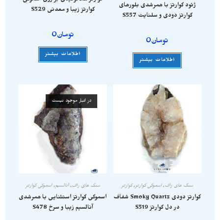
ژئود کوارتز با همرشدی بلورهای
کوارتز زیبا و معدنی S529
کوارتز دودی و سلنایت S557
تومان
0
تومان
0
اطلاعات بیشتر
اطلاعات بیشتر
در انبار موجود نیست
سنگ های راف
,
اسموکی کوارتز
,
کوارتز
سنگ های راف
,
آنالسیم
,
اسموکی کوارتز
کوارتز دودی Smoky Quartz شفاف
اسموکی کوارتز استثنایی با همرشدی
در دل کوارتز S519
آنالسیم زیبا و سرخ S478