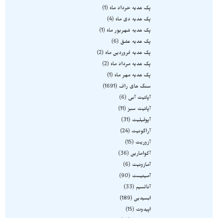
پک هدیه خرداد ماه
1
پک هدیه دی ماه
4
پک هدیه شهریور ماه
1
پک هدیه عشق
6
پک هدیه فروردین ماه
2
پک هدیه مرداد ماه
2
پک هدیه مهر ماه
1
سنگ های راف
1691
آپاتیت آبی
6
آپاتیت سبز
11
آپوفیلیت
31
آراگونیت
24
آزوریت
15
آکوامارین
36
آمازونیت
6
آمیتیست
90
آنالسیم
33
ابسیدین
189
اپیدوت
15