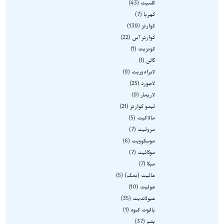
کلسیت
43
کهربا
7
کوارتز
139
کوارتز آبی
22
کونزیت
1
گالن
1
لابرادوریت
9
لاجورد
25
لاریمار
9
لیمو کوارتز
21
مالاکیت
5
مزولیت
7
موسکوویت
6
موکائیت
7
میکا
7
هالیت (نمک)
5
هولیت
10
هیولاندیت
35
یاقوت کبود
1
یشم
37