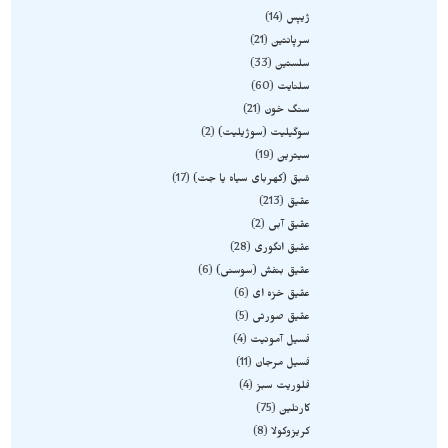
ژیپس
14
سرپانتین
21
سلستین
33
سلنایت
60
سنگ خون
21
سوگیلیت (سوژیلیت)
2
سیترین
19
شبق (کهربای سیاه یا جت)
17
عقیق
213
عقیق آبی
2
عقیق انگوری
28
عقیق بنفش (سوسنی)
6
عقیق خزه ای
6
عقیق صورتی
5
فسیل آمونیت
4
فسیل مرجان
11
فلوریت سبز
4
کارنلین
75
کریزوکولا
8