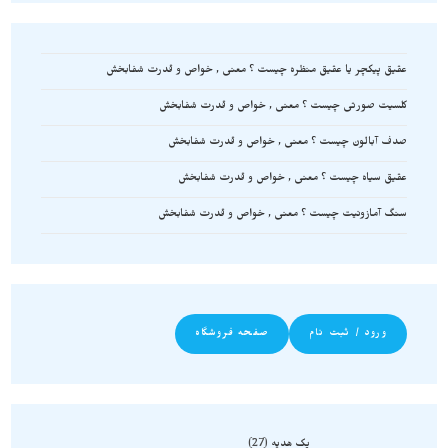
عقیق پیکچر یا عقیق منظره چیست ؟ معنی , خواص و قدرت شفابخش
کلسیت صورتی چیست ؟ معنی , خواص و قدرت شفابخش
صدف آبالون چیست ؟ معنی , خواص و قدرت شفابخش
عقیق سیاه چیست ؟ معنی , خواص و قدرت شفابخش
سنگ آمازونیت چیست ؟ معنی , خواص و قدرت شفابخش
ورود / ثبت نام
صفحه فروشگاه
پک هدیه
27