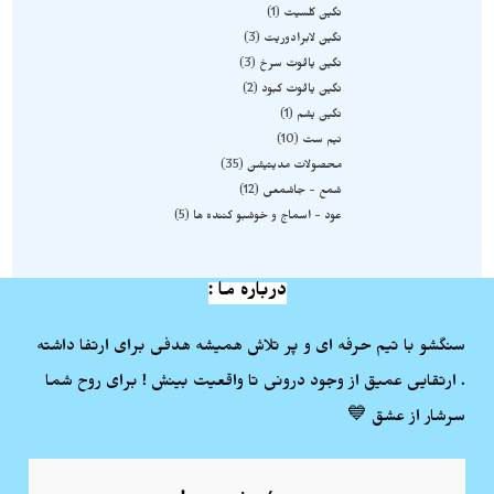
نگین کلسیت
1
نگین لابرادوریت
3
نگین یاقوت سرخ
3
نگین یاقوت کبود
2
نگین یشم
1
نیم ست
10
محصولات مدیتیشن
35
شمع - جاشمعی
12
عود - اسماج و خوشبو کننده ها
5
درباره ما :
سنگشو با تیم حرفه ای و پر تلاش همیشه هدفی برای ارتفا داشته
. ارتقایی عمیق از وجود درونی تا واقعیت بینش ! برای روح شما
سرشار از عشق 💙