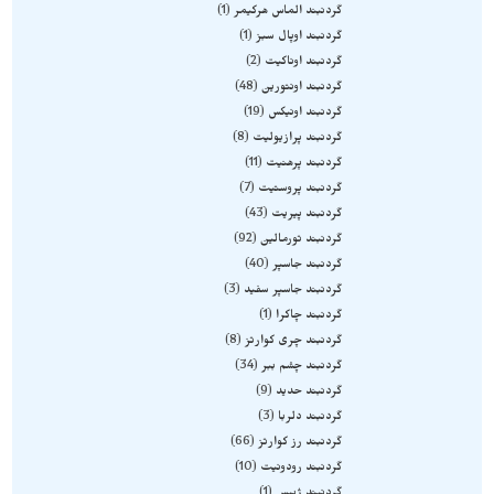
گردنبند الماس هرکیمر
1
گردنبند اوپال سبز
1
گردنبند اوناکیت
2
گردنبند اونتورین
48
گردنبند اونیکس
19
گردنبند پرازیولیت
8
گردنبند پرهنیت
11
گردنبند پروستیت
7
گردنبند پیریت
43
گردنبند تورمالین
92
گردنبند جاسپر
40
گردنبند جاسپر سفید
3
گردنبند چاکرا
1
گردنبند چری کوارتز
8
گردنبند چشم ببر
34
گردنبند حدید
9
گردنبند دلربا
3
گردنبند رز کوارتز
66
گردنبند رودونیت
10