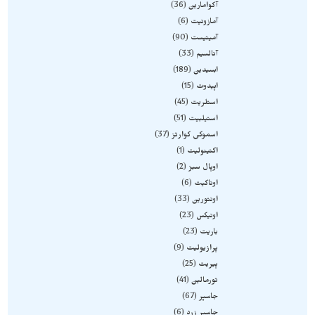
آکوامارین
36
آمازونیت
6
آمیتیست
90
آنالسیم
33
ابسیدین
189
اپیدوت
15
استلریت
45
استیلبیت
51
اسموکی کوارتز
37
اکتینولیت
1
اوپال سبز
2
اوناکیت
6
اونتورین
33
اونیکس
23
باریت
23
پرازیولیت
9
پیریت
25
تورمالین
41
جاسپر
67
جاسپر زرد
6