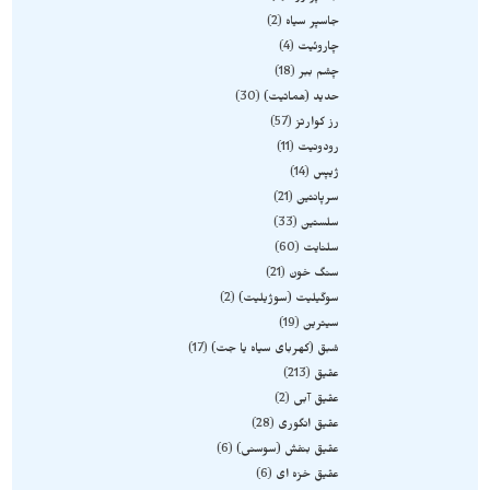
جاسپر سیاه
2
چاروئیت
4
چشم ببر
18
حدید (هماتیت)
30
رز کوارتز
57
رودونیت
11
ژیپس
14
سرپانتین
21
سلستین
33
سلنایت
60
سنگ خون
21
سوگیلیت (سوژیلیت)
2
سیترین
19
شبق (کهربای سیاه یا جت)
17
عقیق
213
عقیق آبی
2
عقیق انگوری
28
عقیق بنفش (سوسنی)
6
عقیق خزه ای
6