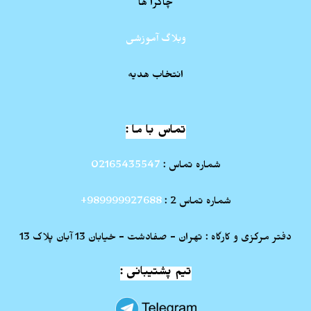
چاکرا ها
وبلاگ آموزشی
انتخاب هدیه
تماس با ما :
شماره تماس :
02165435547
شماره تماس 2 :
989999927688+
دفتر مرکزی و کارگاه : تهران - صفادشت - خیابان 13 آبان پلاک 13
تیم پشتیبانی :