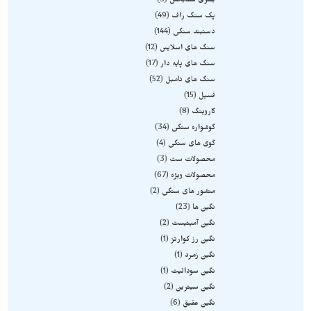
بطری شفابخش
3
پک سنگ راف
49
دستبند سنگی
144
سنگ های اسلایس
12
سنگ های پایه دار
17
سنگ های تامبل
52
فسیل
15
کاروینگ
8
گوشواره سنگی
34
گوی های سنگی
4
محصولات ست
3
محصولات ویژه
67
منشور های سنگی
2
نگین ها
23
نگین آمیتیست
2
نگین رز کوارتز
1
نگین زمرد
1
نگین سودالیت
1
نگین سیترین
2
نگین عقیق
6