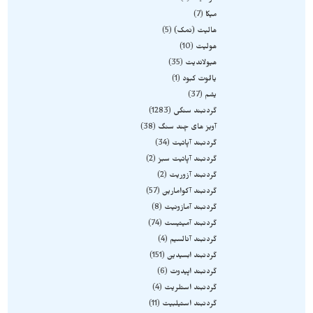
میکا
7
هالیت (نمک)
5
هولیت
10
هیولاندیت
35
یاقوت کبود
1
یشم
37
گردنبند سنگی
1283
آویز های چند سنگ
38
گردنبند آپاتیت
34
گردنبند آپاتیت سبز
2
گردنبند آزوریت
2
گردنبند آکوامارین
57
گردنبند آمازونیت
8
گردنبند آمیتیست
74
گردنبند آنالسیم
4
گردنبند ابسیدین
151
گردنبند اپیدوت
6
گردنبند استلریت
4
گردنبند استیلبیت
11