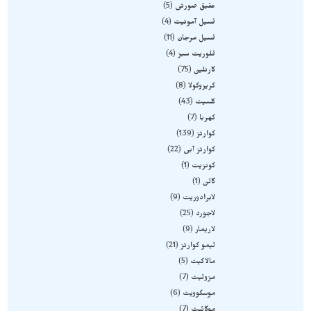
عقیق صورتی
5
فسیل آمونیت
4
فسیل مرجان
11
فلوریت سبز
4
کارنلین
75
کریزوکولا
8
کلسیت
43
کهربا
7
کوارتز
139
کوارتز آبی
22
کونزیت
1
گالن
1
لابرادوریت
9
لاجورد
25
لاریمار
9
لیمو کوارتز
21
مالاکیت
5
مزولیت
7
موسکوویت
6
موکائیت
7