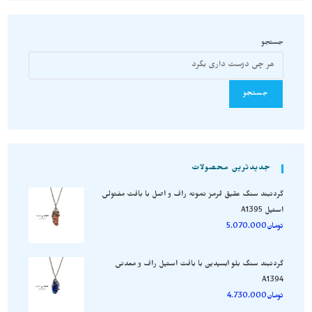
جستجو
جستجو
جدیدترین محصولات
گردنبند سنگ عقیق قرمز نمونه راف و اصل با بافت مفتولی
استیل A1395
تومان
5.070.000
گردنبند سنگ بلو ابسیدین با بافت استیل راف و معدنی
A1394
تومان
4.730.000