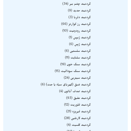
گردنبند چشم ببر
34
گردنبند حدید
9
گردنبند دلربا
3
گردنبند رز کوارتز
66
گردنبند رودونیت
10
گردنبند ژبپس
1
گردنبند ژپس
6
گردنبند سلستین
6
گردنبند سلنایت
11
گردنبند سنگ خون
19
گردنبند سنگ سودالیت
15
گردنبند سیترین
24
گردنبند شبق (کهربای سیاه یا جت)
6
گردنبند صدف آبالون
4
گردنبند عقیق
93
گردنبند فلوریت
12
گردنبند فیروزه
21
گردنبند کارنلین
28
گردنبند کلسیت
4