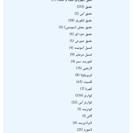
شبق (کهربای سیاه یا جت)
17
عقیق
213
عقیق آبی
2
عقیق انگوری
28
عقیق بنفش (سوسنی)
6
عقیق خزه ای
6
عقیق صورتی
5
فسیل آمونیت
4
فسیل مرجان
11
فلوریت سبز
4
کارنلین
75
کریزوکولا
8
کلسیت
43
کهربا
7
کوارتز
139
کوارتز آبی
22
کونزیت
1
گالن
1
لابرادوریت
9
لاجورد
25