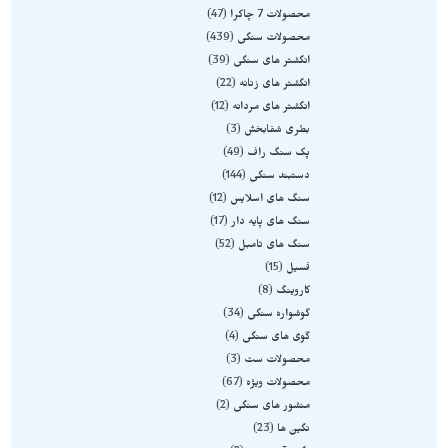
محصولات 7 چاکرا
47
محصولات سنگی
439
انگشتر های سنگی
39
انگشتر های زنانه
22
انگشتر های مردانه
12
بطری شفابخش
3
پک سنگ راف
49
دستبند سنگی
144
سنگ های اسلایس
12
سنگ های پایه دار
17
سنگ های تامبل
52
فسیل
15
کاروینگ
8
گوشواره سنگی
34
گوی های سنگی
4
محصولات ست
3
محصولات ویژه
67
منشور های سنگی
2
نگین ها
23