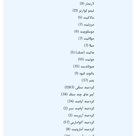
لاریمار
9
لیمو کوارتز
21
مالاکیت
5
مزولیت
7
موسکوویت
6
موکائیت
7
میکا
7
هالیت (نمک)
5
هولیت
10
هیولاندیت
35
یاقوت کبود
1
یشم
37
گردنبند سنگی
1283
آویز های چند سنگ
38
گردنبند آپاتیت
34
گردنبند آپاتیت سبز
2
گردنبند آزوریت
2
گردنبند آکوامارین
57
گردنبند آمازونیت
8