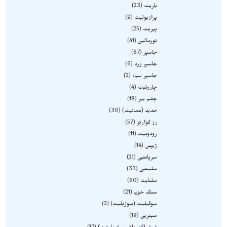
باریت
23
پرازیولیت
9
پیریت
25
تورمالین
41
جاسپر
67
جاسپر زرد
6
جاسپر سیاه
2
چاروئیت
4
چشم ببر
18
حدید (هماتیت)
30
رز کوارتز
57
رودونیت
11
ژیپس
14
سرپانتین
21
سلستین
33
سلنایت
60
سنگ خون
21
سوگیلیت (سوژیلیت)
2
سیترین
19