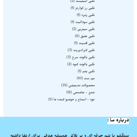
نگین آمیتیست
2
نگین رز کوارتز
1
نگین زمرد
1
نگین سودالیت
1
نگین سیترین
2
نگین عقیق
6
نگین کلسیت
1
نگین لابرادوریت
3
نگین یاقوت سرخ
3
نگین یاقوت کبود
2
نگین یشم
1
نیم ست
10
محصولات مدیتیشن
35
شمع - جاشمعی
12
عود - اسماج و خوشبو کننده ها
5
درباره ما :
سنگشو با تیم حرفه ای و پر تلاش همیشه هدفی برای ارتفا داشته