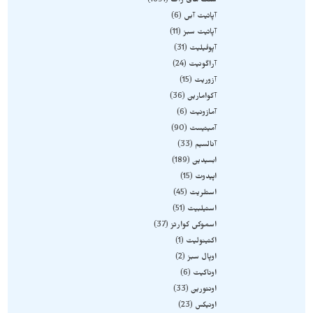
سنگ های راف
1691
آپاتیت آبی
6
آپاتیت سبز
11
آپوفیلیت
31
آراگونیت
24
آزوریت
15
آکوامارین
36
آمازونیت
6
آمیتیست
90
آنالسیم
33
ابسیدین
189
اپیدوت
15
استلریت
45
استیلبیت
51
اسموکی کوارتز
37
اکتینولیت
1
اوپال سبز
2
اوناکیت
6
اونتورین
33
اونیکس
23