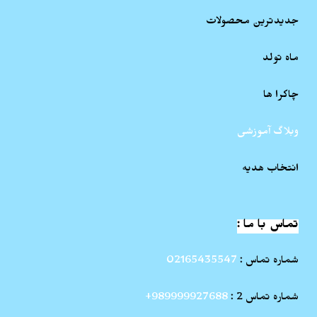
جدیدترین محصولات
ماه تولد
چاکرا ها
وبلاگ آموزشی
انتخاب هدیه
تماس با ما :
شماره تماس :
02165435547
شماره تماس 2 :
989999927688+