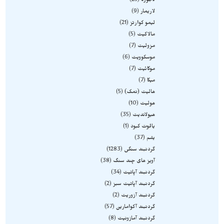
لاجورد
25
لاریمار
9
لیمو کوارتز
21
مالاکیت
5
مزولیت
7
موسکوویت
6
موکائیت
7
میکا
7
هالیت (نمک)
5
هولیت
10
هیولاندیت
35
یاقوت کبود
1
یشم
37
گردنبند سنگی
1283
آویز های چند سنگ
38
گردنبند آپاتیت
34
گردنبند آپاتیت سبز
2
گردنبند آزوریت
2
گردنبند آکوامارین
57
گردنبند آمازونیت
8