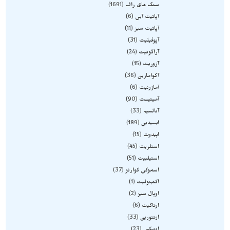
سنگ های راف
1691
آپاتیت آبی
6
آپاتیت سبز
11
آپوفیلیت
31
آراگونیت
24
آزوریت
15
آکوامارین
36
آمازونیت
6
آمیتیست
90
آنالسیم
33
ابسیدین
189
اپیدوت
15
استلریت
45
استیلبیت
51
اسموکی کوارتز
37
اکتینولیت
1
اوپال سبز
2
اوناکیت
6
اونتورین
33