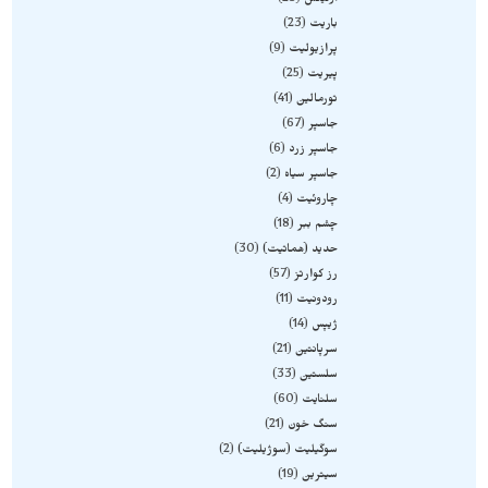
اونیکس
23
باریت
23
پرازیولیت
9
پیریت
25
تورمالین
41
جاسپر
67
جاسپر زرد
6
جاسپر سیاه
2
چاروئیت
4
چشم ببر
18
حدید (هماتیت)
30
رز کوارتز
57
رودونیت
11
ژیپس
14
سرپانتین
21
سلستین
33
سلنایت
60
سنگ خون
21
سوگیلیت (سوژیلیت)
2
سیترین
19