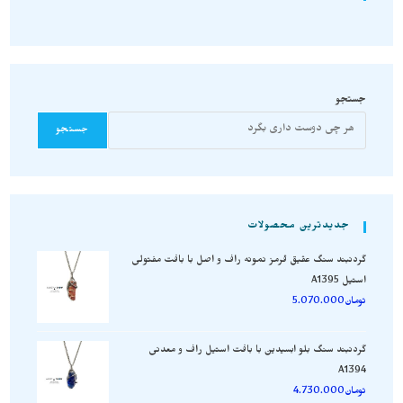
جستجو
جستجو
جدیدترین محصولات
گردنبند سنگ عقیق قرمز نمونه راف و اصل با بافت مفتولی
استیل A1395
تومان
5.070.000
گردنبند سنگ بلو ابسیدین با بافت استیل راف و معدنی
A1394
تومان
4.730.000