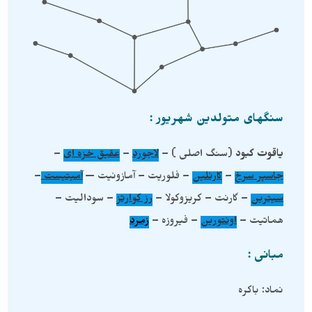
سنگهای متولدین شهریور :
یاقوت کبود
(سنگ اصلی ) –
لاجورد
–
عقیق خزه ای
–
جاسپر سرخ
–
کارنلین
– فلوریت – آمازونیت —
آمیتیست
–
سیترین
– گارنت – کریزوکولا –
رز کوارتز
– سودالیت –
هماتیت –
اونتورین
– فیروزه –
زمرد
مبانی :
نماد: باکره