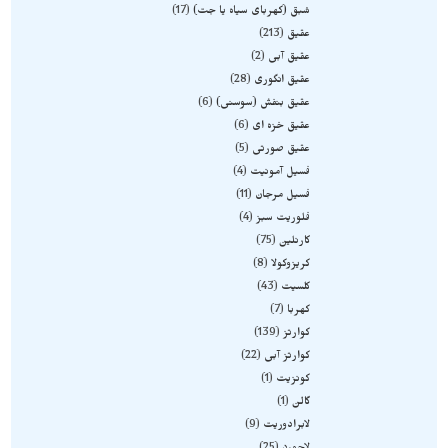
شبق (کهربای سیاه یا جت)
17
عقیق
213
عقیق آبی
2
عقیق انگوری
28
عقیق بنفش (سوسنی)
6
عقیق خزه ای
6
عقیق صورتی
5
فسیل آمونیت
4
فسیل مرجان
11
فلوریت سبز
4
کارنلین
75
کریزوکولا
8
کلسیت
43
کهربا
7
کوارتز
139
کوارتز آبی
22
کونزیت
1
گالن
1
لابرادوریت
9