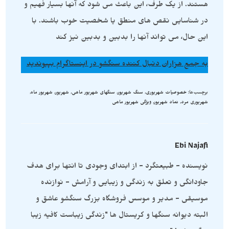
هستند. از یک طرف، این باعث می شود که آنها بسیار فهیم و
در شناسایی نقص های منطق یا شخصیت خوب باشند. با
این حال، می تواند آنها را بدبین و بدبین نیز کند
به جمع هزاران دنبال کننده سنگشو در اینستاگرام بپیوندید
برچسب‌ها
:
خصوصیات شهریوری
,
سنگ شهریور
,
سنگهای شهریور ماهی
,
شهریور
,
شهریور ماه
,
شهریوری مرد
,
نماد شهریور
,
ویژگی شهریور ماهی
Ebi Najafi
نویسنده - طبیعتگرد - از ابتدای وجودی تا انتها برای هدف
جاودانگی و تعلق به زندگی و زیبایی و آرامش - نوازنده
موسیقی - مدیر و موسس فروشگاه بزرگ سنگشو عاشق و
البته دیوانه سنگها و کریستال ها "زندگی زیباست کافیه زیبا