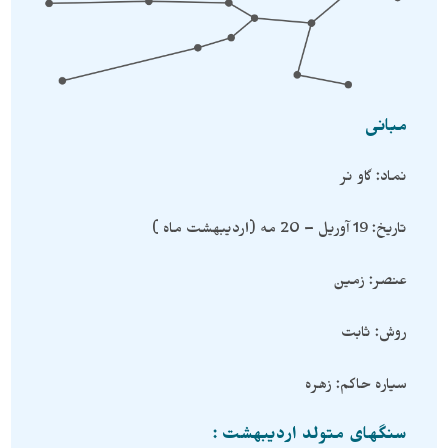
مبانی
نماد: گاو نر
تاریخ: 19 آوریل – 20 مه (اردیبهشت ماه )
عنصر: زمین
روش: ثابت
سیاره حاکم: زهره
سنگهای متولد اردیبهشت :