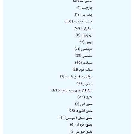
جاسپر سیاه
2
چاروئیت
4
چشم ببر
18
حدید (هماتیت)
30
رز کوارتز
57
رودونیت
11
ژیپس
14
سرپانتین
21
سلستین
33
سلنایت
60
سنگ خون
21
سوگیلیت (سوژیلیت)
2
سیترین
19
شبق (کهربای سیاه یا جت)
17
عقیق
213
عقیق آبی
2
عقیق انگوری
28
عقیق بنفش (سوسنی)
6
عقیق خزه ای
6
عقیق صورتی
5