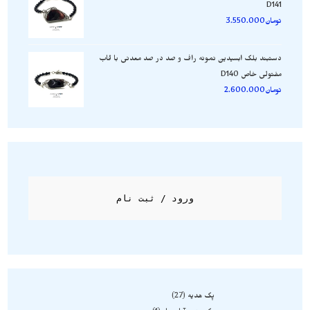
D141
تومان
3.550.000
دستبند بلک ابسیدین نمونه راف و صد در صد معدنی با قاب
مفتولی خاص D140
تومان
2.600.000
ورود / ثبت نام
پک هدیه
27