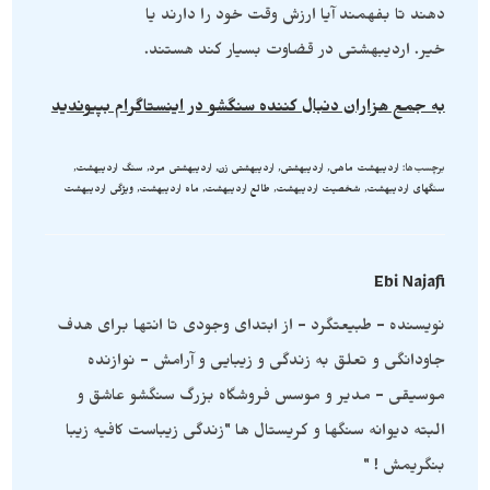
دهند تا بفهمند آیا ارزش وقت خود را دارند یا
خیر. اردیبهشتی در قضاوت بسیار کند هستند.
به جمع هزاران دنبال کننده سنگشو در اینستاگرام بپیوندید
برچسب‌ها
:
اردیبهشت ماهی
,
اردیبهشتی
,
اردیبهشتی زن
,
اردیبهشتی مرد
,
سنگ اردیبهشت
,
سنگهای اردیبهشت
,
شخصیت اردیبهشت
,
طالع اردیبهشت
,
ماه اردیبهشت
,
ویژگی اردیبهشت
Ebi Najafi
نویسنده - طبیعتگرد - از ابتدای وجودی تا انتها برای هدف
جاودانگی و تعلق به زندگی و زیبایی و آرامش - نوازنده
موسیقی - مدیر و موسس فروشگاه بزرگ سنگشو عاشق و
البته دیوانه سنگها و کریستال ها "زندگی زیباست کافیه زیبا
بنگریمش ! "