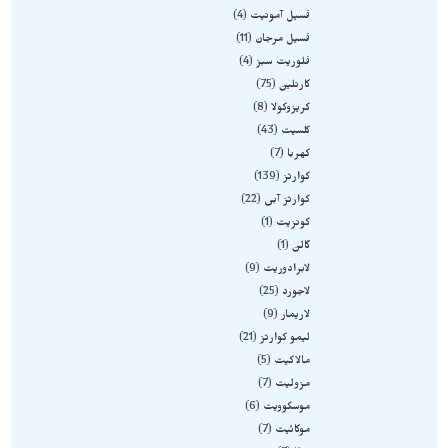
فسیل آمونیت
4
فسیل مرجان
11
فلوریت سبز
4
کارنلین
75
کریزوکولا
8
کلسیت
43
کهربا
7
کوارتز
139
کوارتز آبی
22
کونزیت
1
گالن
1
لابرادوریت
9
لاجورد
25
لاریمار
9
لیمو کوارتز
21
مالاکیت
5
مزولیت
7
موسکوویت
6
موکائیت
7