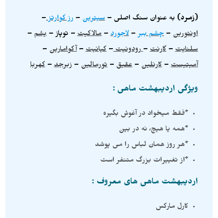
(زمرد)
به عنوان سنگ اصلی –
سیترین
–
رز کوارتز
–
اونتورین
–
چشم ببر
–
لاجورد
–
مالاکیت
– توپاز –
یشم
–
سلنایت
–
گارنت
–
رودونیت
–
کیانیت
–
آکوامارین
–
آمیتیست
–
کارنلین
–
عقیق
–
تورمالین
–
زبرجد
–
کهربا
ویژگی اردیبهشت ماهی :
*فقط میخواد در آغوش بگیره
*همه یا هیچ، نه در بین
*هر روز همان لباس را می پوشد
*از تغییرات بزرگ متنفر است
اردیبهشت ماهی های معروف :
کارل مارکس