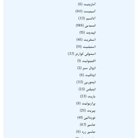
آمازونیت
6
آمیتیست
90
آنالسیم
33
ابسیدین
189
اپیدوت
15
استلریت
45
استیلبیت
51
اسموکی کوارتز
37
اکتینولیت
1
اوپال سبز
2
اوناکیت
6
اونتورین
33
اونیکس
23
باریت
23
پرازیولیت
9
پیریت
25
تورمالین
41
جاسپر
67
جاسپر زرد
6