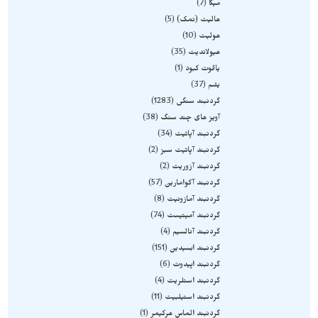
میکا
7
هالیت (نمک)
5
هولیت
10
هیولاندیت
35
یاقوت کبود
1
یشم
37
گردنبند سنگی
1283
آویز های چند سنگ
38
گردنبند آپاتیت
34
گردنبند آپاتیت سبز
2
گردنبند آزوریت
2
گردنبند آکوامارین
57
گردنبند آمازونیت
8
گردنبند آمیتیست
74
گردنبند آنالسیم
4
گردنبند ابسیدین
151
گردنبند اپیدوت
6
گردنبند استلریت
4
گردنبند استیلبیت
11
گردنبند الماس هرکیمر
1