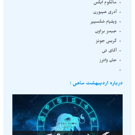
مالکوم ایکس
آدری هپبورن
ویلیام شکسپیر
جیمز براون
گریس جونز
آقای تی
جان واترز
درباره اردیبهشت ماهی :