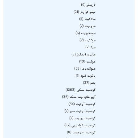
لاریمار
9
لیمو کوارتز
21
مالاکیت
5
مزولیت
7
موسکوویت
6
موکائیت
7
میکا
7
هالیت (نمک)
5
هولیت
10
هیولاندیت
35
یاقوت کبود
1
یشم
37
گردنبند سنگی
1283
آویز های چند سنگ
38
گردنبند آپاتیت
34
گردنبند آپاتیت سبز
2
گردنبند آزوریت
2
گردنبند آکوامارین
57
گردنبند آمازونیت
8