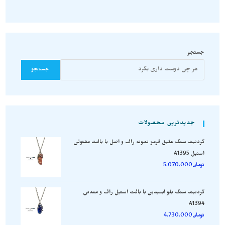
جستجو
جستجو
جدیدترین محصولات
گردنبند سنگ عقیق قرمز نمونه راف و اصل با بافت مفتولی
استیل A1395
تومان
5.070.000
گردنبند سنگ بلو ابسیدین با بافت استیل راف و معدنی
A1394
تومان
4.730.000