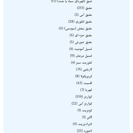
شبق (کهربای سیاه یا جت)
17
عقیق
213
عقیق آبی
2
عقیق انگوری
28
عقیق بنفش (سوسنی)
6
عقیق خزه ای
6
عقیق صورتی
5
فسیل آمونیت
4
فسیل مرجان
11
فلوریت سبز
4
کارنلین
75
کریزوکولا
8
کلسیت
43
کهربا
7
کوارتز
139
کوارتز آبی
22
کونزیت
1
گالن
1
لابرادوریت
9
لاجورد
25