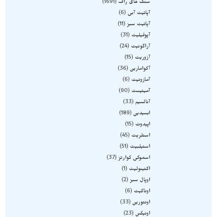
سنگ های راف
1691
آپاتیت آبی
6
آپاتیت سبز
11
آپوفیلیت
31
آراگونیت
24
آزوریت
15
آکوامارین
36
آمازونیت
6
آمیتیست
90
آنالسیم
33
ابسیدین
189
اپیدوت
15
استلریت
45
استیلبیت
51
اسموکی کوارتز
37
اکتینولیت
1
اوپال سبز
2
اوناکیت
6
اونتورین
33
اونیکس
23