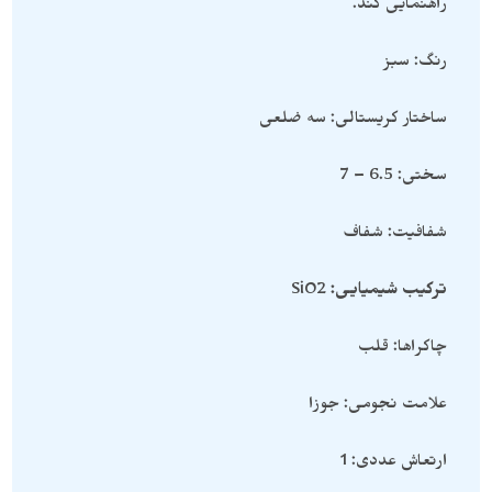
راهنمایی کند.
رنگ: سبز
ساختار کریستالی: سه ضلعی
سختی: 6.5 – 7
شفافیت: شفاف
ترکیب شیمیایی:
SiO2
چاکراها: قلب
علامت نجومی: جوزا
ارتعاش عددی: 1