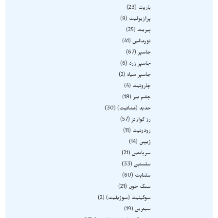
باریت
23
پرازیولیت
9
پیریت
25
تورمالین
41
جاسپر
67
جاسپر زرد
6
جاسپر سیاه
2
چاروئیت
4
چشم ببر
18
حدید (هماتیت)
30
رز کوارتز
57
رودونیت
11
ژیپس
14
سرپانتین
21
سلستین
33
سلنایت
60
سنگ خون
21
سوگیلیت (سوژیلیت)
2
سیترین
19