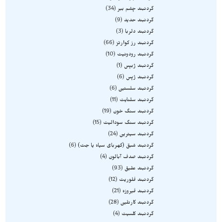
گردنبند چشم ببر
34
گردنبند حدید
9
گردنبند دلربا
3
گردنبند رز کوارتز
66
گردنبند رودونیت
10
گردنبند ژبپس
1
گردنبند ژپس
6
گردنبند سلستین
6
گردنبند سلنایت
11
گردنبند سنگ خون
19
گردنبند سنگ سودالیت
15
گردنبند سیترین
24
گردنبند شبق (کهربای سیاه یا جت)
6
گردنبند صدف آبالون
4
گردنبند عقیق
93
گردنبند فلوریت
12
گردنبند فیروزه
21
گردنبند کارنلین
28
گردنبند کلسیت
4