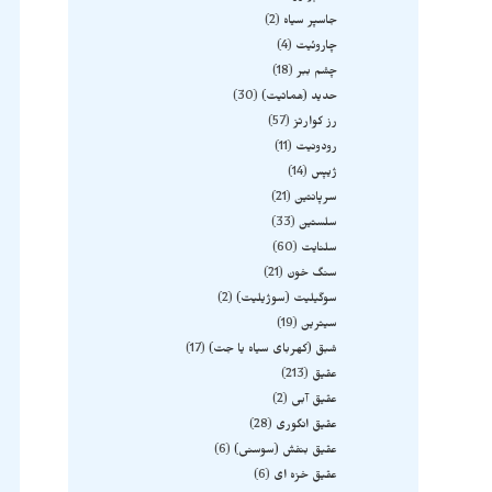
جاسپر سیاه
2
چاروئیت
4
چشم ببر
18
حدید (هماتیت)
30
رز کوارتز
57
رودونیت
11
ژیپس
14
سرپانتین
21
سلستین
33
سلنایت
60
سنگ خون
21
سوگیلیت (سوژیلیت)
2
سیترین
19
شبق (کهربای سیاه یا جت)
17
عقیق
213
عقیق آبی
2
عقیق انگوری
28
عقیق بنفش (سوسنی)
6
عقیق خزه ای
6