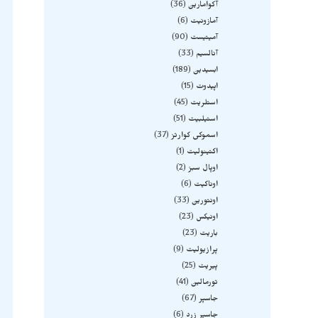
آکوامارین
36
آمازونیت
6
آمیتیست
90
آنالسیم
33
ابسیدین
189
اپیدوت
15
استلریت
45
استیلبیت
51
اسموکی کوارتز
37
اکتینولیت
1
اوپال سبز
2
اوناکیت
6
اونتورین
33
اونیکس
23
باریت
23
پرازیولیت
9
پیریت
25
تورمالین
41
جاسپر
67
جاسپر زرد
6