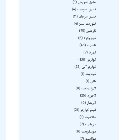
عقیق صورتی
5
فسیل آمونیت
4
فسیل مرجان
11
فلوریت سبز
4
کارنلین
75
کریزوکولا
8
کلسیت
43
کهربا
7
کوارتز
139
کوارتز آبی
22
کونزیت
1
گالن
1
لابرادوریت
9
لاجورد
25
لاریمار
9
لیمو کوارتز
21
مالاکیت
5
مزولیت
7
موسکوویت
6
موکائیت
7