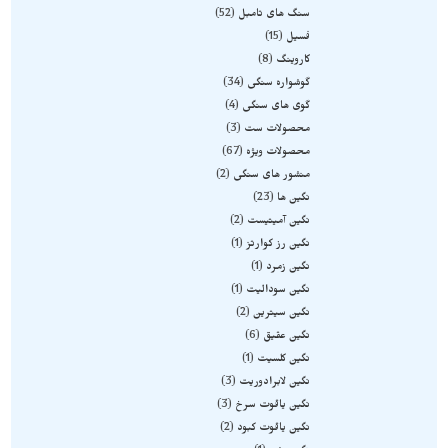
سنگ های تامبل
52
فسیل
15
کاروینگ
8
گوشواره سنگی
34
گوی های سنگی
4
محصولات ست
3
محصولات ویژه
67
منشور های سنگی
2
نگین ها
23
نگین آمیتیست
2
نگین رز کوارتز
1
نگین زمرد
1
نگین سودالیت
1
نگین سیترین
2
نگین عقیق
6
نگین کلسیت
1
نگین لابرادوریت
3
نگین یاقوت سرخ
3
نگین یاقوت کبود
2