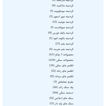
گردنبند مارسنگ
9
گردنبند مالاکیت
11
گردنبند موسکوویت
1
گردنبند مون استون
3
گردنبند هولیت
13
گردنبند هیولاندیت
1
گردنبند وایلد هورس
11
گردنبند یاقوت کبود
5
گردنبند یشم
27
گردنبند یشم نفریت
4
محصولات 7 چاکرا
47
محصولات سنگی
439
انگشتر های سنگی
39
انگشتر های زنانه
22
انگشتر های مردانه
12
بطری شفابخش
3
پک سنگ راف
49
دستبند سنگی
144
سنگ های اسلایس
12
سنگ های پایه دار
17