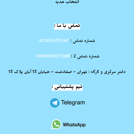
انتخاب هدیه
تماس با ما :
شماره تماس :
02165435547
شماره تماس 2 :
989999927688+
دفتر مرکزی و کارگاه : تهران - صفادشت - خیابان 13 آبان پلاک 13
تیم پشتیبانی :