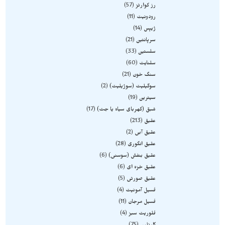
رز کوارتز
57
رودونیت
11
ژیپس
14
سرپانتین
21
سلستین
33
سلنایت
60
سنگ خون
21
سوگیلیت (سوژیلیت)
2
سیترین
19
شبق (کهربای سیاه یا جت)
17
عقیق
213
عقیق آبی
2
عقیق انگوری
28
عقیق بنفش (سوسنی)
6
عقیق خزه ای
6
عقیق صورتی
5
فسیل آمونیت
4
فسیل مرجان
11
فلوریت سبز
4