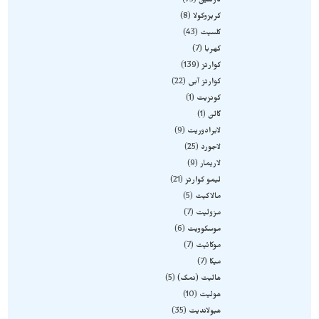
کارنلین
75
کریزوکولا
8
کلسیت
43
کهربا
7
کوارتز
139
کوارتز آبی
22
کونزیت
1
گالن
1
لابرادوریت
9
لاجورد
25
لاریمار
9
لیمو کوارتز
21
مالاکیت
5
مزولیت
7
موسکوویت
6
موکائیت
7
میکا
7
هالیت (نمک)
5
هولیت
10
هیولاندیت
35