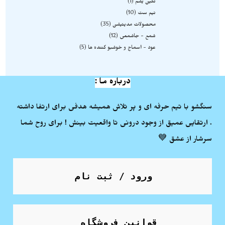
نگین یشم
1
نیم ست
10
محصولات مدیتیشن
35
شمع - جاشمعی
12
عود - اسماج و خوشبو کننده ها
5
درباره ما :
سنگشو با تیم حرفه ای و پر تلاش همیشه هدفی برای ارتفا داشته
. ارتقایی عمیق از وجود درونی تا واقعیت بینش ! برای روح شما
سرشار از عشق 💙
ورود / ثبت نام
قوانین فروشگاه