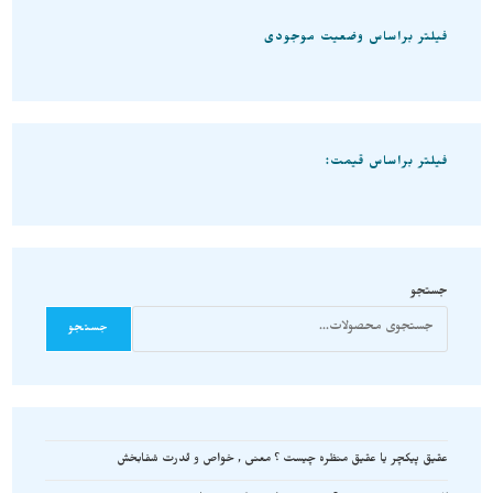
فیلتر براساس وضعیت موجودی
فیلتر براساس قیمت:
جستجو
جستجو
عقیق پیکچر یا عقیق منظره چیست ؟ معنی , خواص و قدرت شفابخش