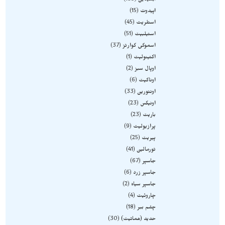
ابسیدین
189
اپیدوت
15
استلریت
45
استیلبیت
51
اسموکی کوارتز
37
اکتینولیت
1
اوپال سبز
2
اوناکیت
6
اونتورین
33
اونیکس
23
باریت
23
پرازیولیت
9
پیریت
25
تورمالین
41
جاسپر
67
جاسپر زرد
6
جاسپر سیاه
2
چاروئیت
4
چشم ببر
18
حدید (هماتیت)
30