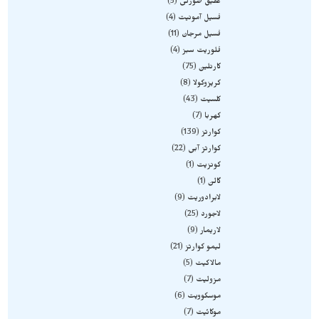
عقیق صورتی
5
فسیل آمونیت
4
فسیل مرجان
11
فلوریت سبز
4
کارنلین
75
کریزوکولا
8
کلسیت
43
کهربا
7
کوارتز
139
کوارتز آبی
22
کونزیت
1
گالن
1
لابرادوریت
9
لاجورد
25
لاریمار
9
لیمو کوارتز
21
مالاکیت
5
مزولیت
7
موسکوویت
6
موکائیت
7