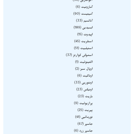
آکوامارین
36
آمازونیت
6
آمیتیست
90
آنالسیم
33
ابسیدین
189
اپیدوت
15
استلریت
45
استیلبیت
51
اسموکی کوارتز
37
اکتینولیت
1
اوپال سبز
2
اوناکیت
6
اونتورین
33
اونیکس
23
باریت
23
پرازیولیت
9
پیریت
25
تورمالین
41
جاسپر
67
جاسپر زرد
6