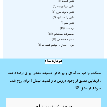
نگین کلسیت
1
نگین لابرادوریت
3
نگین یاقوت سرخ
3
نگین یاقوت کبود
2
نگین یشم
1
نیم ست
10
محصولات مدیتیشن
35
شمع - جاشمعی
12
عود - اسماج و خوشبو کننده ها
5
درباره ما :
سنگشو با تیم حرفه ای و پر تلاش همیشه هدفی برای ارتفا داشته
. ارتقایی عمیق از وجود درونی تا واقعیت بینش ! برای روح شما
سرشار از عشق 💙
ورود / ثبت نام