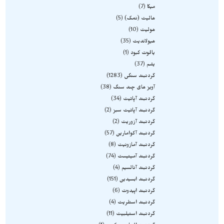
میکا
7
هالیت (نمک)
5
هولیت
10
هیولاندیت
35
یاقوت کبود
1
یشم
37
گردنبند سنگی
1283
آویز های چند سنگ
38
گردنبند آپاتیت
34
گردنبند آپاتیت سبز
2
گردنبند آزوریت
2
گردنبند آکوامارین
57
گردنبند آمازونیت
8
گردنبند آمیتیست
74
گردنبند آنالسیم
4
گردنبند ابسیدین
151
گردنبند اپیدوت
6
گردنبند استلریت
4
گردنبند استیلبیت
11