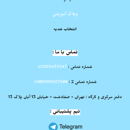
وبلاگ آموزشی
انتخاب هدیه
تماس با ما :
شماره تماس :
02165435547
شماره تماس 2 :
989999927688+
دفتر مرکزی و کارگاه : تهران - صفادشت - خیابان 13 آبان پلاک 13
تیم پشتیبانی :