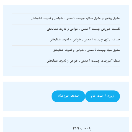
عقیق پیکچر یا عقیق منظره چیست ؟ معنی , خواص و قدرت شفابخش
کلسیت صورتی چیست ؟ معنی , خواص و قدرت شفابخش
صدف آبالون چیست ؟ معنی , خواص و قدرت شفابخش
عقیق سیاه چیست ؟ معنی , خواص و قدرت شفابخش
سنگ آمازونیت چیست ؟ معنی , خواص و قدرت شفابخش
ورود / ثبت نام
صفحه فروشگاه
پک هدیه
27