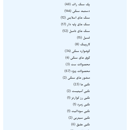
پک سنگ راف
49
دستبند سنگی
144
سنگ های اسلایس
12
سنگ های پایه دار
17
سنگ های تامبل
52
فسیل
15
کاروینگ
8
گوشواره سنگی
34
گوی های سنگی
4
محصولات ست
3
محصولات ویژه
67
منشور های سنگی
2
نگین ها
23
نگین آمیتیست
2
نگین رز کوارتز
1
نگین زمرد
1
نگین سودالیت
1
نگین سیترین
2
نگین عقیق
6