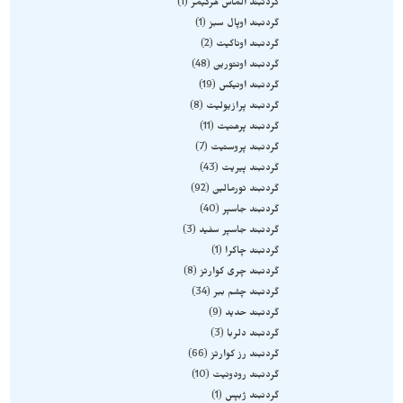
گردنبند الماس هرکیمر
1
گردنبند اوپال سبز
1
گردنبند اوناکیت
2
گردنبند اونتورین
48
گردنبند اونیکس
19
گردنبند پرازیولیت
8
گردنبند پرهنیت
11
گردنبند پروستیت
7
گردنبند پیریت
43
گردنبند تورمالین
92
گردنبند جاسپر
40
گردنبند جاسپر سفید
3
گردنبند چاکرا
1
گردنبند چری کوارتز
8
گردنبند چشم ببر
34
گردنبند حدید
9
گردنبند دلربا
3
گردنبند رز کوارتز
66
گردنبند رودونیت
10
گردنبند ژبپس
1