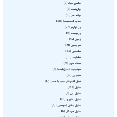
جاسپر سیاه
2
چاروئیت
4
چشم ببر
18
حدید (هماتیت)
30
رز کوارتز
57
رودونیت
11
ژیپس
14
سرپانتین
21
سلستین
33
سلنایت
60
سنگ خون
21
سوگیلیت (سوژیلیت)
2
سیترین
19
شبق (کهربای سیاه یا جت)
17
عقیق
213
عقیق آبی
2
عقیق انگوری
28
عقیق بنفش (سوسنی)
6
عقیق خزه ای
6