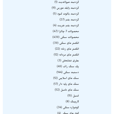
گردنبند هیولاندیت
1
گردنبند وایلد هورس
11
گردنبند یاقوت کبود
5
گردنبند یشم
27
گردنبند یشم نفریت
4
محصولات 7 چاکرا
47
محصولات سنگی
439
انگشتر های سنگی
39
انگشتر های زنانه
22
انگشتر های مردانه
12
بطری شفابخش
3
پک سنگ راف
49
دستبند سنگی
144
سنگ های اسلایس
12
سنگ های پایه دار
17
سنگ های تامبل
52
فسیل
15
کاروینگ
8
گوشواره سنگی
34
گوی های سنگی
4