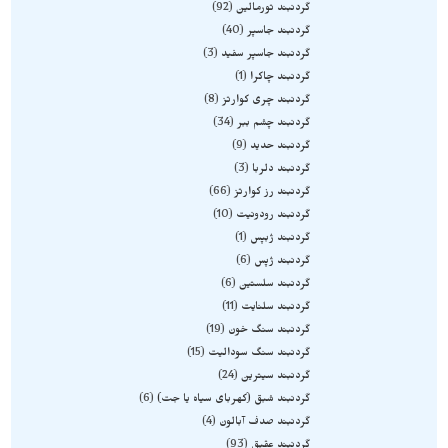
گردنبند تورمالین
92
گردنبند جاسپر
40
گردنبند جاسپر سفید
3
گردنبند چاکرا
1
گردنبند چری کوارتز
8
گردنبند چشم ببر
34
گردنبند حدید
9
گردنبند دلربا
3
گردنبند رز کوارتز
66
گردنبند رودونیت
10
گردنبند ژبپس
1
گردنبند ژپس
6
گردنبند سلستین
6
گردنبند سلنایت
11
گردنبند سنگ خون
19
گردنبند سنگ سودالیت
15
گردنبند سیترین
24
گردنبند شبق (کهربای سیاه یا جت)
6
گردنبند صدف آبالون
4
گردنبند عقیق
93