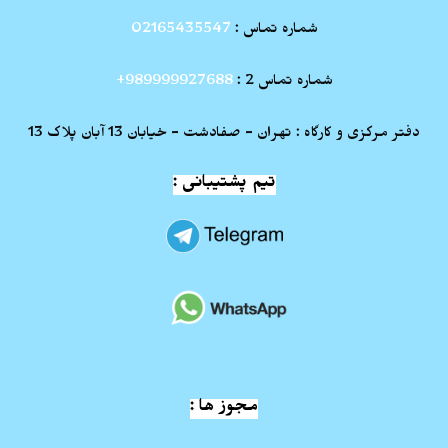
شماره تماس :
02165435547
شماره تماس 2 :
989999927688+
دفتر مرکزی و کارگاه : تهران - صفادشت - خیابان 13 آبان پلاک 13
تیم پشتیبانی :
مجوز ها :