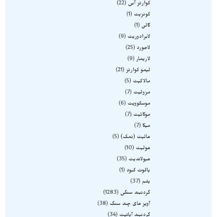
کوارتز آبی
22
کونزیت
1
گالن
1
لابرادوریت
9
لاجورد
25
لاریمار
9
لیمو کوارتز
21
مالاکیت
5
مزولیت
7
موسکوویت
6
موکائیت
7
میکا
7
هالیت (نمک)
5
هولیت
10
هیولاندیت
35
یاقوت کبود
1
یشم
37
گردنبند سنگی
1283
آویز های چند سنگ
38
گردنبند آپاتیت
34