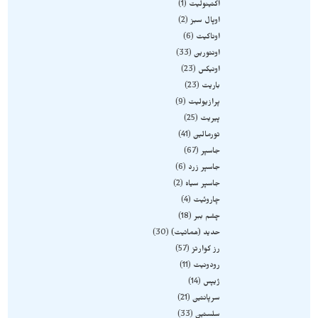
اکتینولیت
1
اوپال سبز
2
اوناکیت
6
اونتورین
33
اونیکس
23
باریت
23
پرازیولیت
9
پیریت
25
تورمالین
41
جاسپر
67
جاسپر زرد
6
جاسپر سیاه
2
چاروئیت
4
چشم ببر
18
حدید (هماتیت)
30
رز کوارتز
57
رودونیت
11
ژیپس
14
سرپانتین
21
سلستین
33