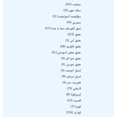
سلنایت
60
سنگ خون
21
سوگیلیت (سوژیلیت)
2
سیترین
19
شبق (کهربای سیاه یا جت)
17
عقیق
213
عقیق آبی
2
عقیق انگوری
28
عقیق بنفش (سوسنی)
6
عقیق خزه ای
6
عقیق صورتی
5
فسیل آمونیت
4
فسیل مرجان
11
فلوریت سبز
4
کارنلین
75
کریزوکولا
8
کلسیت
43
کهربا
7
کوارتز
139