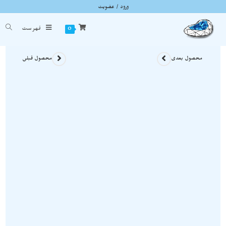
ورود / عضویت
گردنبند کوارتز آبی ( Blue Quartz ) راف و معدنی با بافت مفتولی خاص A972 A972
شما اینجا هستید
خانه
»
گردنبند سنگی
»
گردنبند کوارتز آبی ( Blue Quartz ) راف و معدنی با بافت مفتولی خاص A972 A972
0
فهرست
محصول بعدی
محصول قبلی