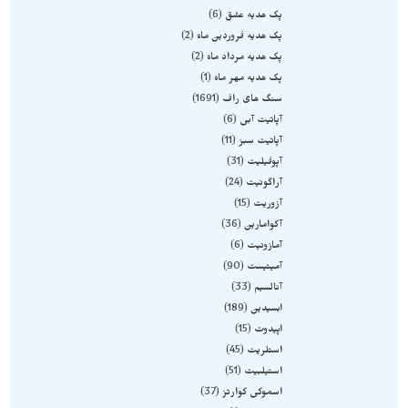
پک هدیه عشق
6
پک هدیه فروردین ماه
2
پک هدیه مرداد ماه
2
پک هدیه مهر ماه
1
سنگ های راف
1691
آپاتیت آبی
6
آپاتیت سبز
11
آپوفیلیت
31
آراگونیت
24
آزوریت
15
آکوامارین
36
آمازونیت
6
آمیتیست
90
آنالسیم
33
ابسیدین
189
اپیدوت
15
استلریت
45
استیلبیت
51
اسموکی کوارتز
37