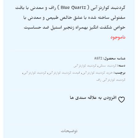
گردنبند کوارتز آبی ( Blue Quartz ) راف و معدنی با بافت
مفتولی ساخته شده با عشق خالص طبیعی و معدنی با
خواص شگفت انگیز بهمراه زنجیر استیل ضد حساسیت
ناموجود
شناسه محصول:
A972
دسته:
گردنبند سنگی
,
گردنبند کوارتز آبی
برچسب:
خرید گردنبند کوارتز آبی
,
قیمت گردنبند کوارتز آبی
,
گردنبند کوارتز آبی
,
گردنبند کوارتز آبی راف
افزودن به علاقه مندی ها
توضیحات