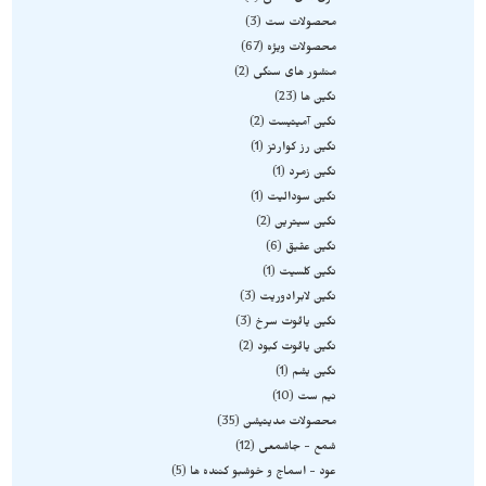
محصولات ست
3
محصولات ویژه
67
منشور های سنگی
2
نگین ها
23
نگین آمیتیست
2
نگین رز کوارتز
1
نگین زمرد
1
نگین سودالیت
1
نگین سیترین
2
نگین عقیق
6
نگین کلسیت
1
نگین لابرادوریت
3
نگین یاقوت سرخ
3
نگین یاقوت کبود
2
نگین یشم
1
نیم ست
10
محصولات مدیتیشن
35
شمع - جاشمعی
12
عود - اسماج و خوشبو کننده ها
5