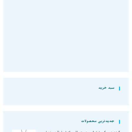
سنگی
,
محصولات ست
,
محصولات ویژه
آویز سنگ پیریت یا طلای ابلهان
نیم ست سنگ پیریت ، دستبند و
نمونه خالص A1207
انگشتر راف و معدنی زنانه NS10
تومان
1.690.000
تومان
3.380.000
انتخاب گزینه‌ها
افزودن به سبد خرید
سبد خرید
جدیدترین محصولات