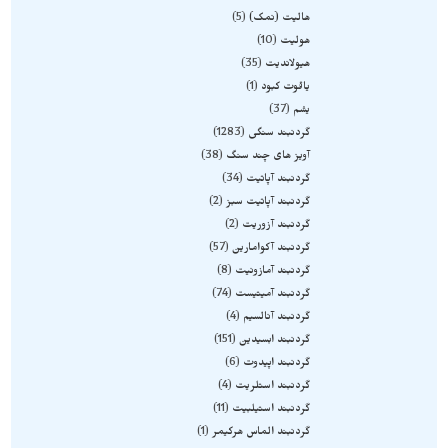
هالیت (نمک)
5
هولیت
10
هیولاندیت
35
یاقوت کبود
1
یشم
37
گردنبند سنگی
1283
آویز های چند سنگ
38
گردنبند آپاتیت
34
گردنبند آپاتیت سبز
2
گردنبند آزوریت
2
گردنبند آکوامارین
57
گردنبند آمازونیت
8
گردنبند آمیتیست
74
گردنبند آنالسیم
4
گردنبند ابسیدین
151
گردنبند اپیدوت
6
گردنبند استلریت
4
گردنبند استیلبیت
11
گردنبند الماس هرکیمر
1