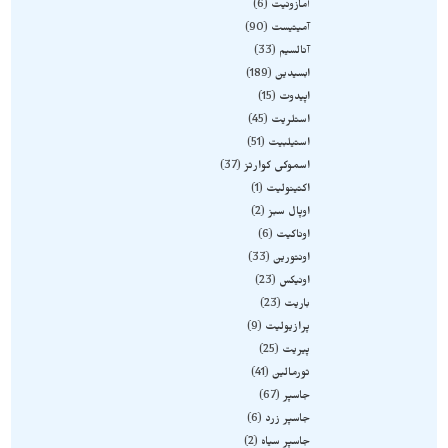
آمازونیت
6
آمیتیست
90
آنالسیم
33
ابسیدین
189
اپیدوت
15
استلریت
45
استیلبیت
51
اسموکی کوارتز
37
اکتینولیت
1
اوپال سبز
2
اوناکیت
6
اونتورین
33
اونیکس
23
باریت
23
پرازیولیت
9
پیریت
25
تورمالین
41
جاسپر
67
جاسپر زرد
6
جاسپر سیاه
2