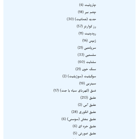
چاروئیت
4
چشم ببر
18
حدید (هماتیت)
30
رز کوارتز
57
رودونیت
11
ژیپس
14
سرپانتین
21
سلستین
33
سلنایت
60
سنگ خون
21
سوگیلیت (سوژیلیت)
2
سیترین
19
شبق (کهربای سیاه یا جت)
17
عقیق
213
عقیق آبی
2
عقیق انگوری
28
عقیق بنفش (سوسنی)
6
عقیق خزه ای
6
عقیق صورتی
5