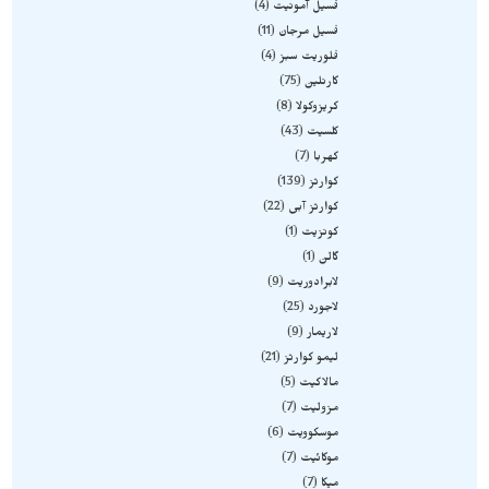
فسیل آمونیت
4
فسیل مرجان
11
فلوریت سبز
4
کارنلین
75
کریزوکولا
8
کلسیت
43
کهربا
7
کوارتز
139
کوارتز آبی
22
کونزیت
1
گالن
1
لابرادوریت
9
لاجورد
25
لاریمار
9
لیمو کوارتز
21
مالاکیت
5
مزولیت
7
موسکوویت
6
موکائیت
7
میکا
7