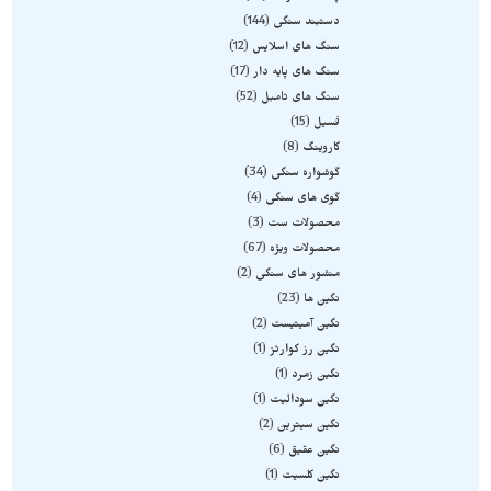
دستبند سنگی
144
سنگ های اسلایس
12
سنگ های پایه دار
17
سنگ های تامبل
52
فسیل
15
کاروینگ
8
گوشواره سنگی
34
گوی های سنگی
4
محصولات ست
3
محصولات ویژه
67
منشور های سنگی
2
نگین ها
23
نگین آمیتیست
2
نگین رز کوارتز
1
نگین زمرد
1
نگین سودالیت
1
نگین سیترین
2
نگین عقیق
6
نگین کلسیت
1