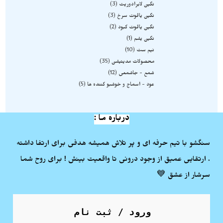
نگین لابرادوریت
3
نگین یاقوت سرخ
3
نگین یاقوت کبود
2
نگین یشم
1
نیم ست
10
محصولات مدیتیشن
35
شمع - جاشمعی
12
عود - اسماج و خوشبو کننده ها
5
درباره ما :
سنگشو با تیم حرفه ای و پر تلاش همیشه هدفی برای ارتفا داشته
. ارتقایی عمیق از وجود درونی تا واقعیت بینش ! برای روح شما
سرشار از عشق 💙
ورود / ثبت نام