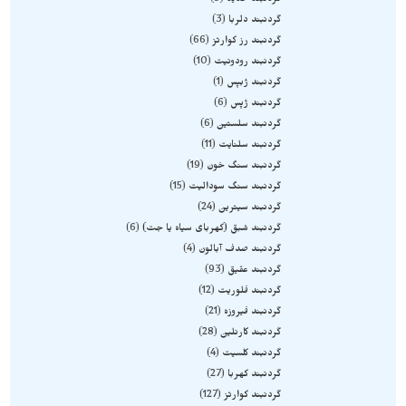
گردنبند حدید
9
گردنبند دلربا
3
گردنبند رز کوارتز
66
گردنبند رودونیت
10
گردنبند ژبپس
1
گردنبند ژپس
6
گردنبند سلستین
6
گردنبند سلنایت
11
گردنبند سنگ خون
19
گردنبند سنگ سودالیت
15
گردنبند سیترین
24
گردنبند شبق (کهربای سیاه یا جت)
6
گردنبند صدف آبالون
4
گردنبند عقیق
93
گردنبند فلوریت
12
گردنبند فیروزه
21
گردنبند کارنلین
28
گردنبند کلسیت
4
گردنبند کهربا
27
گردنبند کوارتز
127