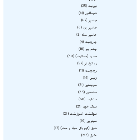
پیریت
25
تورمالین
41
جاسپر
67
جاسپر زرد
6
جاسپر سیاه
2
چاروئیت
4
چشم ببر
18
حدید (هماتیت)
30
رز کوارتز
57
رودونیت
11
ژیپس
14
سرپانتین
21
سلستین
33
سلنایت
60
سنگ خون
21
سوگیلیت (سوژیلیت)
2
سیترین
19
شبق (کهربای سیاه یا جت)
17
عقیق
213