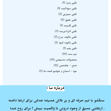
نگین زمرد
1
نگین سودالیت
1
نگین سیترین
2
نگین عقیق
6
نگین کلسیت
1
نگین لابرادوریت
3
نگین یاقوت سرخ
3
نگین یاقوت کبود
2
نگین یشم
1
نیم ست
10
محصولات مدیتیشن
35
شمع - جاشمعی
12
عود - اسماج و خوشبو کننده ها
5
درباره ما :
سنگشو با تیم حرفه ای و پر تلاش همیشه هدفی برای ارتفا داشته
. ارتقایی عمیق از وجود درونی تا واقعیت بینش ! برای روح شما