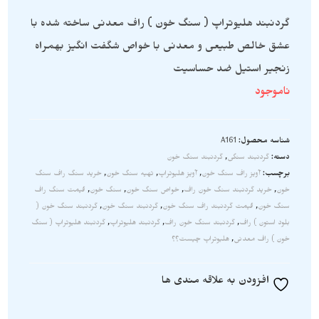
گردنبند هلیوتراپ ( سنگ خون ) راف معدنی ساخته شده با
عشق خالص طبیعی و معدنی با خواص شگفت انگیز بهمراه
زنجیر استیل ضد حساسیت
ناموجود
شناسه محصول:
A161
دسته:
گردنبند سنگی
,
گردنبند سنگ خون
برچسب:
آویز راف سنگ خون
,
آویز هلیوتراپ
,
تهیه سنگ خون
,
خرید سنگ راف سنگ
خون
,
خرید گردنبند سنگ خون راف
,
خواص سنگ خون
,
سنگ خون
,
قیمت سنگ راف
سنگ خون
,
قیمت گردنبند راف سنگ خون
,
گردنبند سنگ خون
,
گردنبند سنگ خون (
بلود استون ) راف
,
گردنبند سنگ خون راف
,
گردنبند هلیوتراپ
,
گردنبند هلیوتراپ ( سنگ
خون ) راف معدنی
,
هلیوتراپ چیست؟؟
افزودن به علاقه مندی ها