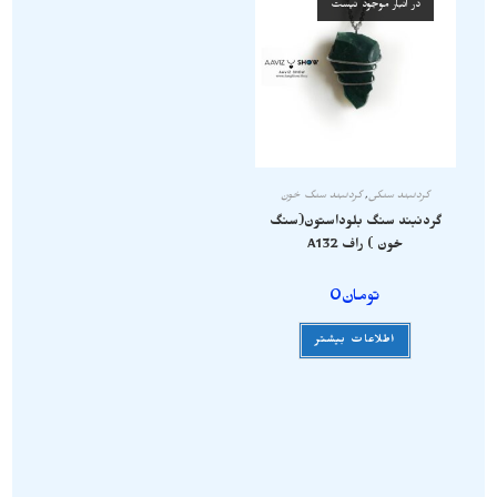
در انبار موجود نیست
گردنبند سنگی
,
گردنبند سنگ خون
گردنبند سنگ بلوداستون(سنگ
خون ) راف A132
تومان
0
اطلاعات بیشتر