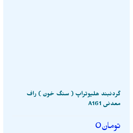
گردنبند هلیوتراپ ( سنگ خون ) راف
معدنی A161
تومان
0