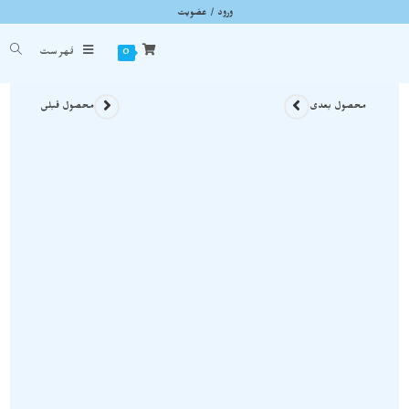
ورود / عضویت
گردنبند هلیوتراپ ( سنگ خون ) راف معدنی A161
شما اینجا هستید
خانه
»
گردنبند سنگی
»
گردنبند هلیوتراپ ( سنگ خون ) راف معدنی A161
0
فهرست
محصول بعدی
محصول قبلی