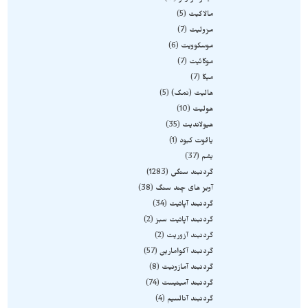
مالاکیت
5
مزولیت
7
موسکوویت
6
موکائیت
7
میکا
7
هالیت (نمک)
5
هولیت
10
هیولاندیت
35
یاقوت کبود
1
یشم
37
گردنبند سنگی
1283
آویز های چند سنگ
38
گردنبند آپاتیت
34
گردنبند آپاتیت سبز
2
گردنبند آزوریت
2
گردنبند آکوامارین
57
گردنبند آمازونیت
8
گردنبند آمیتیست
74
گردنبند آنالسیم
4