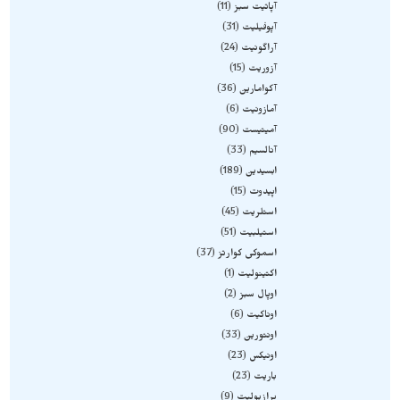
آپاتیت سبز
11
آپوفیلیت
31
آراگونیت
24
آزوریت
15
آکوامارین
36
آمازونیت
6
آمیتیست
90
آنالسیم
33
ابسیدین
189
اپیدوت
15
استلریت
45
استیلبیت
51
اسموکی کوارتز
37
اکتینولیت
1
اوپال سبز
2
اوناکیت
6
اونتورین
33
اونیکس
23
باریت
23
پرازیولیت
9