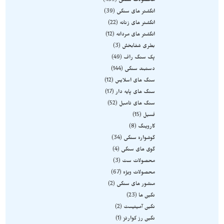
محصولات سنگی
439
انگشتر های سنگی
39
انگشتر های زنانه
22
انگشتر های مردانه
12
بطری شفابخش
3
پک سنگ راف
49
دستبند سنگی
144
سنگ های اسلایس
12
سنگ های پایه دار
17
سنگ های تامبل
52
فسیل
15
کاروینگ
8
گوشواره سنگی
34
گوی های سنگی
4
محصولات ست
3
محصولات ویژه
67
منشور های سنگی
2
نگین ها
23
نگین آمیتیست
2
نگین رز کوارتز
1