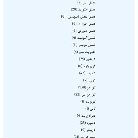
عقیق آبی
2
عقیق انگوری
28
عقیق بنفش (سوسنی)
6
عقیق خزه ای
6
عقیق صورتی
5
فسیل آمونیت
4
فسیل مرجان
11
فلوریت سبز
4
کارنلین
75
کریزوکولا
8
کلسیت
43
کهربا
7
کوارتز
139
کوارتز آبی
22
کونزیت
1
گالن
1
لابرادوریت
9
لاجورد
25
لاریمار
9
لیمو کوارتز
21