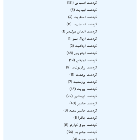
گردنبند ابسیدین
151
گردنبند اپیدوت
6
گردنبند استلریت
4
گردنبند استیلبیت
11
گردنبند الماس هرکیمر
1
گردنبند اوپال سبز
1
گردنبند اوناکیت
2
گردنبند اونتورین
48
گردنبند اونیکس
19
گردنبند پرازیولیت
8
گردنبند پرهنیت
11
گردنبند پروستیت
7
گردنبند پیریت
43
گردنبند تورمالین
92
گردنبند جاسپر
40
گردنبند جاسپر سفید
3
گردنبند چاکرا
1
گردنبند چری کوارتز
8
گردنبند چشم ببر
34