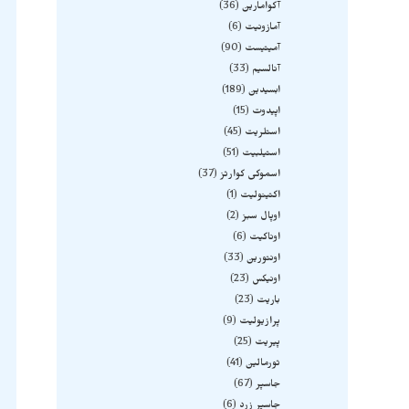
آکوامارین
36
آمازونیت
6
آمیتیست
90
آنالسیم
33
ابسیدین
189
اپیدوت
15
استلریت
45
استیلبیت
51
اسموکی کوارتز
37
اکتینولیت
1
اوپال سبز
2
اوناکیت
6
اونتورین
33
اونیکس
23
باریت
23
پرازیولیت
9
پیریت
25
تورمالین
41
جاسپر
67
جاسپر زرد
6