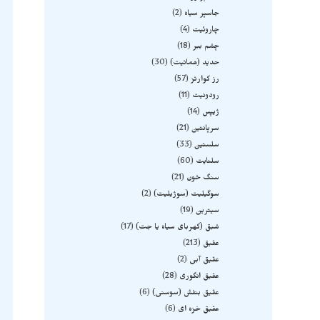
جاسپر سیاه
2
چاروئیت
4
چشم ببر
18
حدید (هماتیت)
30
رز کوارتز
57
رودونیت
11
ژیپس
14
سرپانتین
21
سلستین
33
سلنایت
60
سنگ خون
21
سوگیلیت (سوژیلیت)
2
سیترین
19
شبق (کهربای سیاه یا جت)
17
عقیق
213
عقیق آبی
2
عقیق انگوری
28
عقیق بنفش (سوسنی)
6
عقیق خزه ای
6