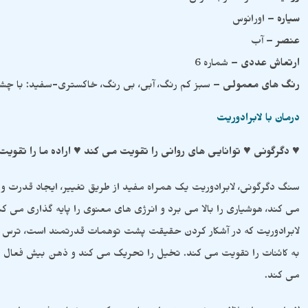
سیاره
– اورانوس
عنصر
– آب
ارتعاش عددی
– شماره 6
رنگ های معمولی
– سبز کم رنگ، آبی، بی رنگ، خاکستری-سفید: با چش
درمان با لابرادوریت
♥ دگرگونی ♥ توانایی های روانی را تقویت می کند ♥ اراده ما را تق
سنگ دگرگونی، لابرادوریت یک همراه مفید از طریق تغییر، ایجاد قدرت و
می کند، هوشیاری را بالا می برد و انرژی های معنوی را پایه گذاری می ک
لابرادوریت که در آشکار کردن حقیقت پشت توهمات قدرتمند است، ترس ها و
به کائنات را تقویت می کند. تخیل را تحریک می کند و ذهن بیش فعال را آ
می کند.