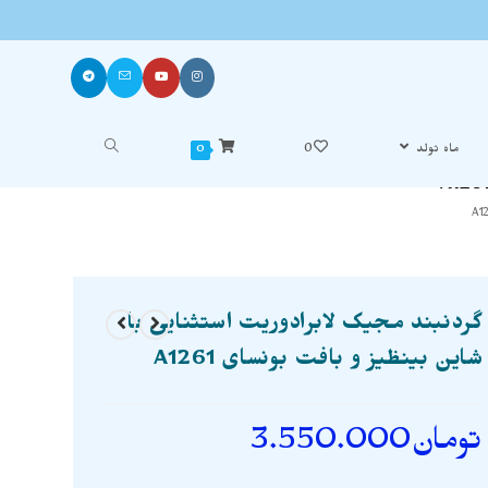
ماه تولد
0
0
گردنبند مجیک لابرادوریت استثنایی با
شاین بینظیز و بافت بونسای A1261
تومان
3.550.000