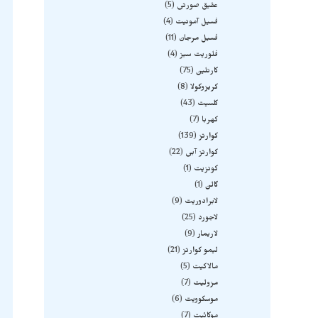
عقیق صورتی
5
فسیل آمونیت
4
فسیل مرجان
11
فلوریت سبز
4
کارنلین
75
کریزوکولا
8
کلسیت
43
کهربا
7
کوارتز
139
کوارتز آبی
22
کونزیت
1
گالن
1
لابرادوریت
9
لاجورد
25
لاریمار
9
لیمو کوارتز
21
مالاکیت
5
مزولیت
7
موسکوویت
6
موکائیت
7