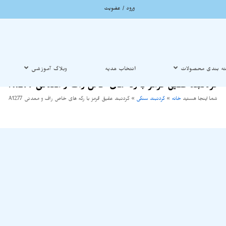
ورود / عضویت
ه بندی محصولات
انتخاب هدیه
وبلاگ آموزشی
گردنبند عقیق قرمز با رگه های خاص راف و معدنی A1277
شما اینجا هستید
خانه
»
گردنبند سنگی
»
گردنبند عقیق قرمز با رگه های خاص راف و معدنی A1277