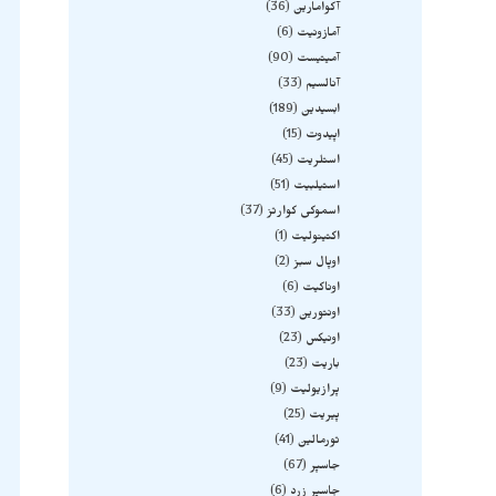
آکوامارین
36
آمازونیت
6
آمیتیست
90
آنالسیم
33
ابسیدین
189
اپیدوت
15
استلریت
45
استیلبیت
51
اسموکی کوارتز
37
اکتینولیت
1
اوپال سبز
2
اوناکیت
6
اونتورین
33
اونیکس
23
باریت
23
پرازیولیت
9
پیریت
25
تورمالین
41
جاسپر
67
جاسپر زرد
6