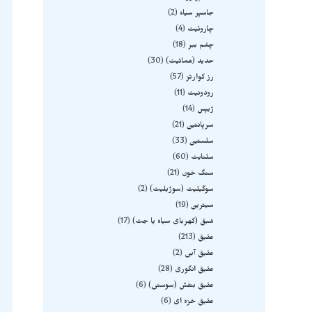
جاسپر سیاه
2
چاروئیت
4
چشم ببر
18
حدید (هماتیت)
30
رز کوارتز
57
رودونیت
11
ژیپس
14
سرپانتین
21
سلستین
33
سلنایت
60
سنگ خون
21
سوگیلیت (سوژیلیت)
2
سیترین
19
شبق (کهربای سیاه یا جت)
17
عقیق
213
عقیق آبی
2
عقیق انگوری
28
عقیق بنفش (سوسنی)
6
عقیق خزه ای
6