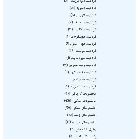
گردنبند لابرادوریت
21
گردنبند لاجورد
21
گردنبند لاریمار
6
گردنبند مارسنگ
9
گردنبند مالاکیت
11
گردنبند موسکوویت
1
گردنبند مون استون
3
گردنبند هولیت
13
گردنبند هیولاندیت
1
گردنبند وایلد هورس
11
گردنبند یاقوت کبود
5
گردنبند یشم
27
گردنبند یشم نفریت
4
محصولات 7 چاکرا
47
محصولات سنگی
439
انگشتر های سنگی
39
انگشتر های زنانه
22
انگشتر های مردانه
12
بطری شفابخش
3
پک سنگ راف
49