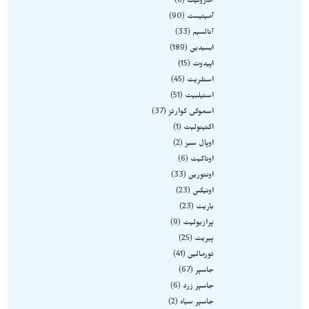
آمازونیت
6
آمیتیست
90
آنالسیم
33
ابسیدین
189
اپیدوت
15
استلریت
45
استیلبیت
51
اسموکی کوارتز
37
اکتینولیت
1
اوپال سبز
2
اوناکیت
6
اونتورین
33
اونیکس
23
باریت
23
پرازیولیت
9
پیریت
25
تورمالین
41
جاسپر
67
جاسپر زرد
6
جاسپر سیاه
2