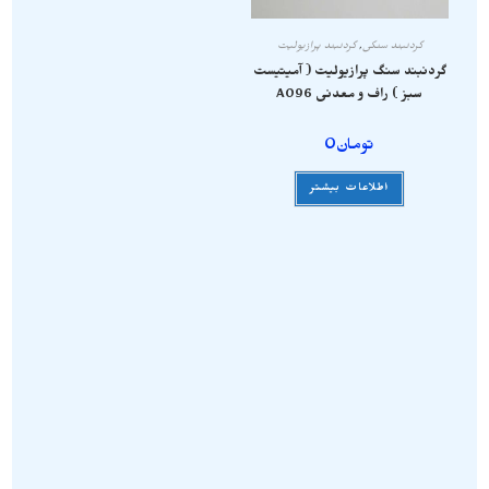
گردنبند سنگی
,
گردنبند پرازیولیت
گردنبند سنگ پرازیولیت ( آمیتیست
سبز ) راف و معدنی A096
تومان
0
اطلاعات بیشتر