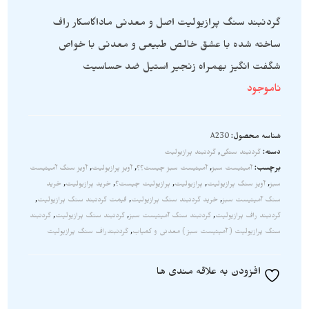
گردنبند سنگ پرازیولیت اصل و معدنی ماداگاسکار راف
ساخته شده با عشق خالص طبیعی و معدنی با خواص
شگفت انگیز بهمراه زنجیر استیل ضد حساسیت
ناموجود
شناسه محصول:
A230
دسته:
گردنبند سنگی
,
گردنبند پرازیولیت
برچسب:
آمیتیست سبز
,
آمیتیست سبز چیست؟؟
,
آویز پرازیولیت
,
آویز سنگ آمیتیست
سبز
,
آویز سنگ پرازیولیت
,
پرازیولیت
,
پرازیولیت چیست؟
,
خرید پرازیولیت
,
خرید
سنگ آمیتیست سبز
,
خرید گردنبند سنگ پرازیولیت
,
قیمت گردنبند سنگ پرازیولیت
,
گردنبند راف پرازیولیت
,
گردنبند سنگ آمیتیست سبز
,
گردنبند سنگ پرازیولیت
,
گردنبند
سنگ پرازیولیت ( آمیتیست سبز ) معدنی و کمیاب
,
گردنبندراف سنگ پرازیولیت
افزودن به علاقه مندی ها