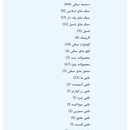
دستبند سنگی
144
سنگ های اسلایس
12
سنگ های پایه دار
17
سنگ های تامبل
52
فسیل
15
کاروینگ
8
گوشواره سنگی
34
گوی های سنگی
4
محصولات ست
3
محصولات ویژه
67
منشور های سنگی
2
نگین ها
23
نگین آمیتیست
2
نگین رز کوارتز
1
نگین زمرد
1
نگین سودالیت
1
نگین سیترین
2
نگین عقیق
6
نگین کلسیت
1