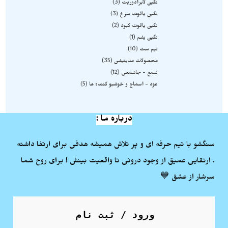
نگین لابرادوریت
3
نگین یاقوت سرخ
3
نگین یاقوت کبود
2
نگین یشم
1
نیم ست
10
محصولات مدیتیشن
35
شمع - جاشمعی
12
عود - اسماج و خوشبو کننده ها
5
درباره ما :
سنگشو با تیم حرفه ای و پر تلاش همیشه هدفی برای ارتفا داشته
. ارتقایی عمیق از وجود درونی تا واقعیت بینش ! برای روح شما
سرشار از عشق 💙
ورود / ثبت نام