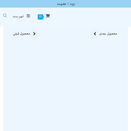
ورود / عضویت
گردنبند سنگ پرازیولیت اصل و معدنی ماداگاسکار A230
شما اینجا هستید
خانه
»
گردنبند سنگی
»
گردنبند سنگ پرازیولیت اصل و معدنی ماداگاسکار A230
0
فهرست
محصول بعدی
محصول قبلی