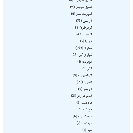
فسیل آمونیت
4
فسیل مرجان
11
فلوریت سبز
4
کارنلین
75
کریزوکولا
8
کلسیت
43
کهربا
7
کوارتز
139
کوارتز آبی
22
کونزیت
1
گالن
1
لابرادوریت
9
لاجورد
25
لاریمار
9
لیمو کوارتز
21
مالاکیت
5
مزولیت
7
موسکوویت
6
موکائیت
7
میکا
7