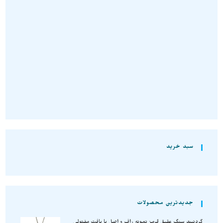
گردنبند سنگی
,
گردنبند پرازیولیت
گردنبند سنگ راف پرازیولیت
شفاف و استثنایی A678
تومان
850.000
انتخاب گزینه‌ها
سبد خرید
جدیدترین محصولات
گردنبند سنگ عقیق قرمز نمونه راف و اصل با بافت مفتولی