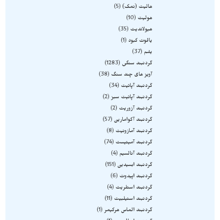
هالیت (نمک)
5
هولیت
10
هیولاندیت
35
یاقوت کبود
1
یشم
37
گردنبند سنگی
1283
آویز های چند سنگ
38
گردنبند آپاتیت
34
گردنبند آپاتیت سبز
2
گردنبند آزوریت
2
گردنبند آکوامارین
57
گردنبند آمازونیت
8
گردنبند آمیتیست
74
گردنبند آنالسیم
4
گردنبند ابسیدین
151
گردنبند اپیدوت
6
گردنبند استلریت
4
گردنبند استیلبیت
11
گردنبند الماس هرکیمر
1