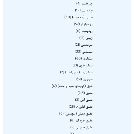
چاروئیت
4
چشم ببر
18
حدید (هماتیت)
30
رز کوارتز
57
رودونیت
11
ژیپس
14
سرپانتین
21
سلستین
33
سلنایت
60
سنگ خون
21
سوگیلیت (سوژیلیت)
2
سیترین
19
شبق (کهربای سیاه یا جت)
17
عقیق
213
عقیق آبی
2
عقیق انگوری
28
عقیق بنفش (سوسنی)
6
عقیق خزه ای
6
عقیق صورتی
5