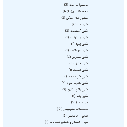
محصولات ست
3
محصولات ویژه
67
منشور های سنگی
2
نگین ها
23
نگین آمیتیست
2
نگین رز کوارتز
1
نگین زمرد
1
نگین سودالیت
1
نگین سیترین
2
نگین عقیق
6
نگین کلسیت
1
نگین لابرادوریت
3
نگین یاقوت سرخ
3
نگین یاقوت کبود
2
نگین یشم
1
نیم ست
10
محصولات مدیتیشن
35
شمع - جاشمعی
12
عود - اسماج و خوشبو کننده ها
5