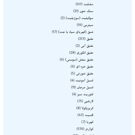
سلنایت
60
سنگ خون
21
سوگیلیت (سوژیلیت)
2
سیترین
19
شبق (کهربای سیاه یا جت)
17
عقیق
213
عقیق آبی
2
عقیق انگوری
28
عقیق بنفش (سوسنی)
6
عقیق خزه ای
6
عقیق صورتی
5
فسیل آمونیت
4
فسیل مرجان
11
فلوریت سبز
4
کارنلین
75
کریزوکولا
8
کلسیت
43
کهربا
7
کوارتز
139