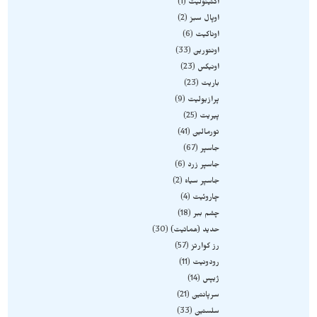
اکتینولیت
1
اوپال سبز
2
اوناکیت
6
اونتورین
33
اونیکس
23
باریت
23
پرازیولیت
9
پیریت
25
تورمالین
41
جاسپر
67
جاسپر زرد
6
جاسپر سیاه
2
چاروئیت
4
چشم ببر
18
حدید (هماتیت)
30
رز کوارتز
57
رودونیت
11
ژیپس
14
سرپانتین
21
سلستین
33