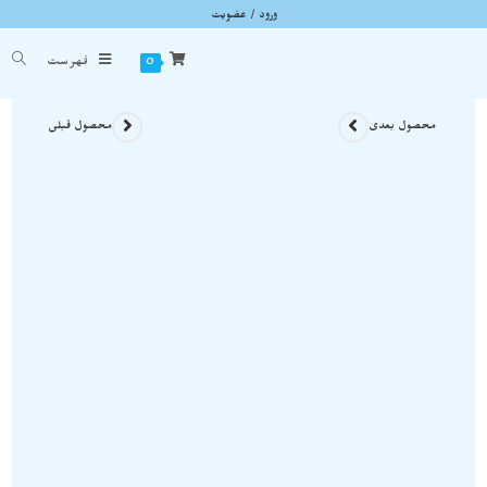
ورود / عضویت
گردنبند سنگ راف یشم معدنی میانمار A134
شما اینجا هستید
خانه
»
گردنبند سنگی
»
گردنبند سنگ راف یشم معدنی میانمار A134
0
فهرست
محصول بعدی
محصول قبلی