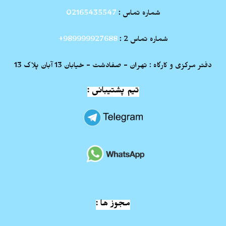
شماره تماس :
02165435547
شماره تماس 2 :
989999927688+
دفتر مرکزی و کارگاه : تهران - صفادشت - خیابان 13 آبان پلاک 13
تیم پشتیبانی :
مجوز ها :