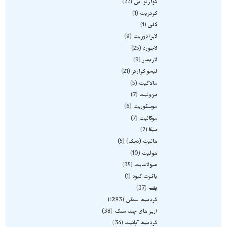
کوارتز آبی
22
کونزیت
1
گالن
1
لابرادوریت
9
لاجورد
25
لاریمار
9
لیمو کوارتز
21
مالاکیت
5
مزولیت
7
موسکوویت
6
موکائیت
7
میکا
7
هالیت (نمک)
5
هولیت
10
هیولاندیت
35
یاقوت کبود
1
یشم
37
گردنبند سنگی
1283
آویز های چند سنگ
38
گردنبند آپاتیت
34