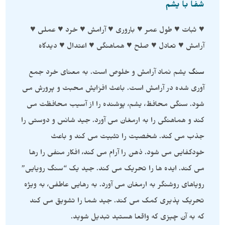
شفا با یشم
♥ ثبات ♥ طول عمر ♥ باروری ♥ آرامش ♥ خرد ♥ عملی ♥
آرامش ♥ تعادل ♥ صلح ♥ هماهنگی ♥ اعتدال ♥ دیدگاه
سنگ
یشم نماد آرامش و خلوص است. به معنای خرد جمع
آوری شده در آرامش است. باعث افزایش محبت و پرورش می
شود. سنگی محافظ، یشم، پوشنده را از آسیب محافظت می
کند و هماهنگی را به ارمغان می آورد. جید شانس و دوستی را
جذب می کند. شخصیت را تثبیت می کند و باعث
خودکفایی می شود. ذهن را آرام می کند، افکار منفی را رها
می کند. ایده ها را تحریک می کند. جید یک “سنگ رویایی”
رویاهای روشنگر به ارمغان می آورد. به رهایی عاطفی، به ویژه
تحریک پذیری کمک می کند. جید شما را تشویق می کند
که به آن چیزی که واقعا هستید تبدیل شوید.