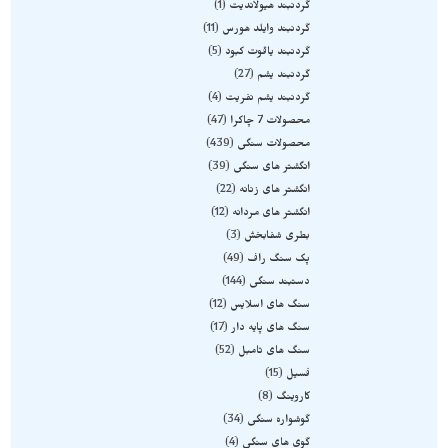
گردنبند هیولاندیت
1
گردنبند وایلد هورس
11
گردنبند یاقوت کبود
5
گردنبند یشم
27
گردنبند یشم نفریت
4
محصولات 7 چاکرا
47
محصولات سنگی
439
انگشتر های سنگی
39
انگشتر های زنانه
22
انگشتر های مردانه
12
بطری شفابخش
3
پک سنگ راف
49
دستبند سنگی
144
سنگ های اسلایس
12
سنگ های پایه دار
17
سنگ های تامبل
52
فسیل
15
کاروینگ
8
گوشواره سنگی
34
گوی های سنگی
4