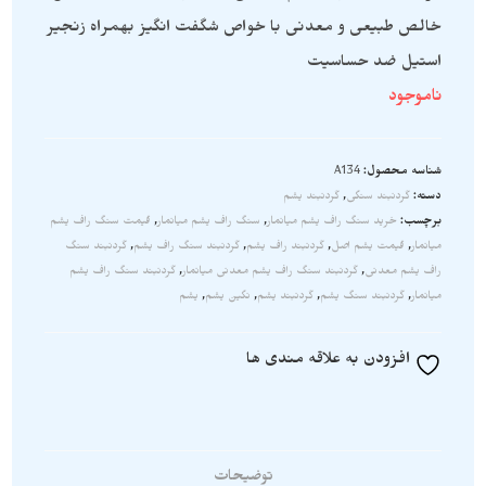
خالص طبیعی و معدنی با خواص شگفت انگیز بهمراه زنجیر
استیل ضد حساسیت
ناموجود
شناسه محصول:
A134
دسته:
گردنبند سنگی
,
گردنبند یشم
برچسب:
خرید سنگ راف یشم میانمار
,
سنگ راف یشم میانمار
,
قیمت سنگ راف یشم
میانمار
,
قیمت یشم اصل
,
گردنبند راف یشم
,
گردنبند سنگ راف یشم
,
گردنبند سنگ
راف یشم معدنی
,
گردنبند سنگ راف یشم معدنی میانمار
,
گردنبند سنگ راف یشم
میانمار
,
گردنبند سنگ یشم
,
گردنبند یشم
,
نگین یشم
,
یشم
افزودن به علاقه مندی ها
توضیحات