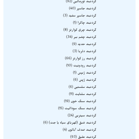
گردنبند تورمالین
92
گردنبند جاسپر
40
گردنبند جاسپر سفید
3
گردنبند چاکرا
1
گردنبند چری کوارتز
8
گردنبند چشم ببر
34
گردنبند حدید
9
گردنبند دلربا
3
گردنبند رز کوارتز
66
گردنبند رودونیت
10
گردنبند ژبپس
1
گردنبند ژپس
6
گردنبند سلستین
6
گردنبند سلنایت
11
گردنبند سنگ خون
19
گردنبند سنگ سودالیت
15
گردنبند سیترین
24
گردنبند شبق (کهربای سیاه یا جت)
6
گردنبند صدف آبالون
4
گردنبند عقیق
93