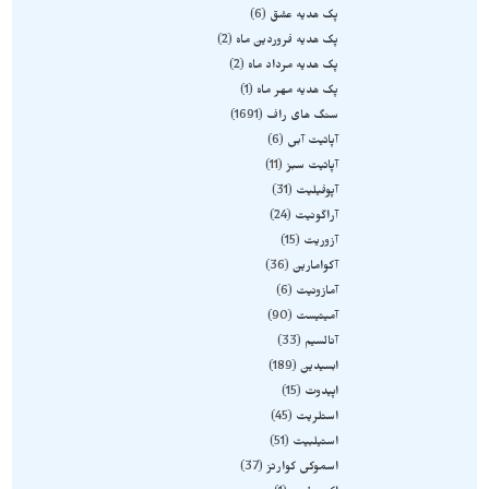
پک هدیه عشق
6
پک هدیه فروردین ماه
2
پک هدیه مرداد ماه
2
پک هدیه مهر ماه
1
سنگ های راف
1691
آپاتیت آبی
6
آپاتیت سبز
11
آپوفیلیت
31
آراگونیت
24
آزوریت
15
آکوامارین
36
آمازونیت
6
آمیتیست
90
آنالسیم
33
ابسیدین
189
اپیدوت
15
استلریت
45
استیلبیت
51
اسموکی کوارتز
37