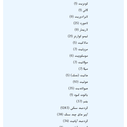
کونزیت
1
گالن
1
لابرادوریت
9
لاجورد
25
لاریمار
9
لیمو کوارتز
21
مالاکیت
5
مزولیت
7
موسکوویت
6
موکائیت
7
میکا
7
هالیت (نمک)
5
هولیت
10
هیولاندیت
35
یاقوت کبود
1
یشم
37
گردنبند سنگی
1283
آویز های چند سنگ
38
گردنبند آپاتیت
34