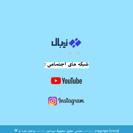
شبکه های اجتماعی :
Copyright [2024] ------ تمامی حقوق محفوظ میباشد ----- ساخته شده با 💙