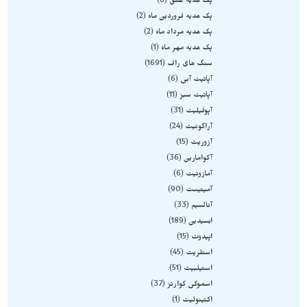
پک هدیه عشق
6
پک هدیه فروردین ماه
2
پک هدیه مرداد ماه
2
پک هدیه مهر ماه
1
سنگ های راف
1691
آپاتیت آبی
6
آپاتیت سبز
11
آپوفیلیت
31
آراگونیت
24
آزوریت
15
آکوامارین
36
آمازونیت
6
آمیتیست
90
آنالسیم
33
ابسیدین
189
اپیدوت
15
استلریت
45
استیلبیت
51
اسموکی کوارتز
37
اکتینولیت
1