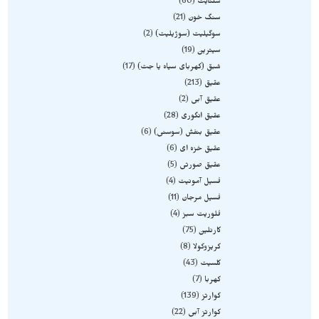
سلنایت
60
سنگ خون
21
سوگیلیت (سوژیلیت)
2
سیترین
19
شبق (کهربای سیاه یا جت)
17
عقیق
213
عقیق آبی
2
عقیق انگوری
28
عقیق بنفش (سوسنی)
6
عقیق خزه ای
6
عقیق صورتی
5
فسیل آمونیت
4
فسیل مرجان
11
فلوریت سبز
4
کارنلین
75
کریزوکولا
8
کلسیت
43
کهربا
7
کوارتز
139
کوارتز آبی
22