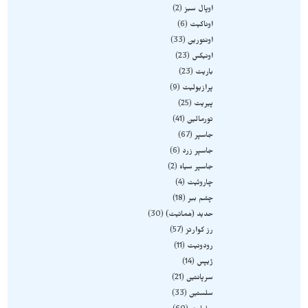
اوپال سبز
2
اوناکیت
6
اونتورین
33
اونیکس
23
باریت
23
پرازیولیت
9
پیریت
25
تورمالین
41
جاسپر
67
جاسپر زرد
6
جاسپر سیاه
2
چاروئیت
4
چشم ببر
18
حدید (هماتیت)
30
رز کوارتز
57
رودونیت
11
ژیپس
14
سرپانتین
21
سلستین
33