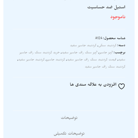
استیل ضد حساسیت
ناموجود
شناسه محصول:
A124
دسته:
گردنبند سنگی
,
گردنبند جاسپر سفید
برچسب:
آویز جاسپر
,
آویز سنگ راف جاسپر سفید
,
خرید گردنبند سنگ راف جاسپر
سفید
,
قیمت گردنبند سنگ راف جاسپر سفید
,
گردنبند جاسپر
,
گردنبند جاسپر سفید
,
گردنبند سنگ راف جاسپر سفید
افزودن به علاقه مندی ها
توضیحات
توضیحات تکمیلی