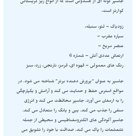
جاسپر گونه ای از کلسدونی است که از انواع ریز کریستالی
کوارتز است.
زودیاک – لئو، سنبله،
سیاره عقرب –
عنصر مریخ –
ارتعاش عددی آتش – شماره 6
رنگ های معمولی – قهوه ای، قرمز، نارنجی، زرد، سبز
جاسپر به عنوان “پرورش دهنده برتر” شناخته می شود. در
مواقع استرس حفظ و حمایت می کند و آرامش و یکپارچگی
را به ارمغان می آورد. جاسپر محافظت می کند و انرژی
منفی را جذب می کند. یین و یانگ را متعادل می کند.
جاسپر آلودگی های الکترومغناطیسی و محیطی از جمله
تشعشعات را پاک می کند. صداقت با خود را تشویق می