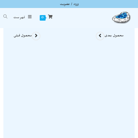
ورود / عضویت
گردنبند سنگ راف جاسپر سفید A124
شما اینجا هستید
خانه
»
گردنبند سنگی
»
گردنبند سنگ راف جاسپر سفید A124
0
فهرست
محصول بعدی
محصول قبلی