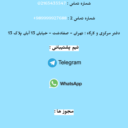
شماره تماس :
02165435547
شماره تماس 2 :
989999927688+
دفتر مرکزی و کارگاه : تهران - صفادشت - خیابان 13 آبان پلاک 13
تیم پشتیبانی :
مجوز ها :