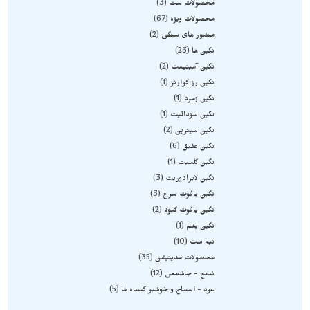
محصولات ست
3
محصولات ویژه
67
منشور های سنگی
2
نگین ها
23
نگین آمیتیست
2
نگین رز کوارتز
1
نگین زمرد
1
نگین سودالیت
1
نگین سیترین
2
نگین عقیق
6
نگین کلسیت
1
نگین لابرادوریت
3
نگین یاقوت سرخ
3
نگین یاقوت کبود
2
نگین یشم
1
نیم ست
10
محصولات مدیتیشن
35
شمع - جاشمعی
12
عود - اسماج و خوشبو کننده ها
5