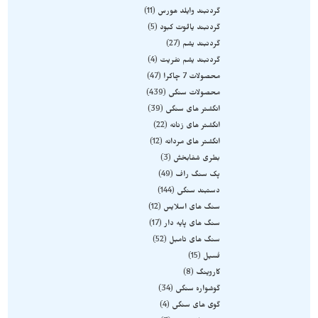
گردنبند وایلد هورس
11
گردنبند یاقوت کبود
5
گردنبند یشم
27
گردنبند یشم نفریت
4
محصولات 7 چاکرا
47
محصولات سنگی
439
انگشتر های سنگی
39
انگشتر های زنانه
22
انگشتر های مردانه
12
بطری شفابخش
3
پک سنگ راف
49
دستبند سنگی
144
سنگ های اسلایس
12
سنگ های پایه دار
17
سنگ های تامبل
52
فسیل
15
کاروینگ
8
گوشواره سنگی
34
گوی های سنگی
4