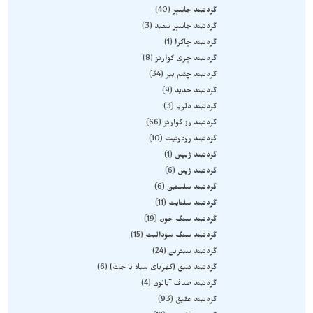
گردنبند جاسپر
40
گردنبند جاسپر سفید
3
گردنبند چاکرا
1
گردنبند چری کوارتز
8
گردنبند چشم ببر
34
گردنبند حدید
9
گردنبند دلربا
3
گردنبند رز کوارتز
66
گردنبند رودونیت
10
گردنبند ژبپس
1
گردنبند ژپس
6
گردنبند سلستین
6
گردنبند سلنایت
11
گردنبند سنگ خون
19
گردنبند سنگ سودالیت
15
گردنبند سیترین
24
گردنبند شبق (کهربای سیاه یا جت)
6
گردنبند صدف آبالون
4
گردنبند عقیق
93