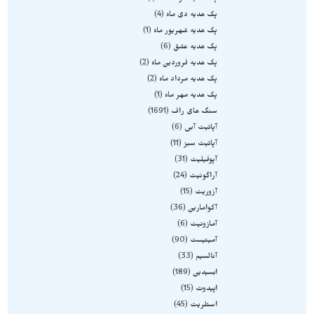
پک هدیه دی ماه
4
پک هدیه شهریور ماه
1
پک هدیه عشق
6
پک هدیه فروردین ماه
2
پک هدیه مرداد ماه
2
پک هدیه مهر ماه
1
سنگ های راف
1691
آپاتیت آبی
6
آپاتیت سبز
11
آپوفیلیت
31
آراگونیت
24
آزوریت
15
آکوامارین
36
آمازونیت
6
آمیتیست
90
آنالسیم
33
ابسیدین
189
اپیدوت
15
استلریت
45