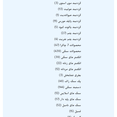
گردنبند مون استون
3
گردنبند هولیت
13
گردنبند هیولاندیت
1
گردنبند وایلد هورس
11
گردنبند یاقوت کبود
5
گردنبند یشم
27
گردنبند یشم نفریت
4
محصولات 7 چاکرا
47
محصولات سنگی
439
انگشتر های سنگی
39
انگشتر های زنانه
22
انگشتر های مردانه
12
بطری شفابخش
3
پک سنگ راف
49
دستبند سنگی
144
سنگ های اسلایس
12
سنگ های پایه دار
17
سنگ های تامبل
52
فسیل
15