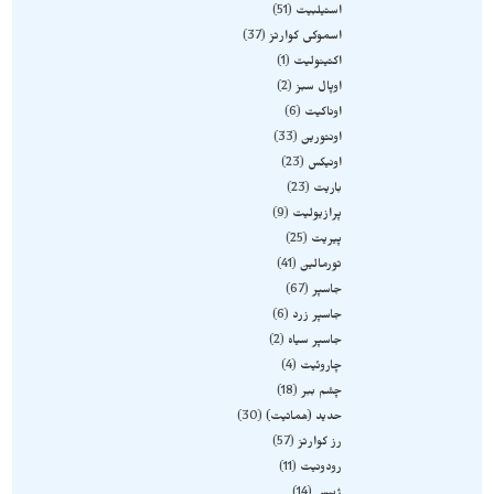
استیلبیت
51
اسموکی کوارتز
37
اکتینولیت
1
اوپال سبز
2
اوناکیت
6
اونتورین
33
اونیکس
23
باریت
23
پرازیولیت
9
پیریت
25
تورمالین
41
جاسپر
67
جاسپر زرد
6
جاسپر سیاه
2
چاروئیت
4
چشم ببر
18
حدید (هماتیت)
30
رز کوارتز
57
رودونیت
11