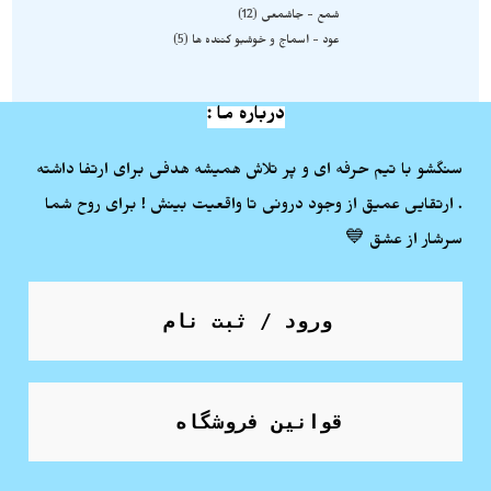
شمع - جاشمعی
12
عود - اسماج و خوشبو کننده ها
5
درباره ما :
سنگشو با تیم حرفه ای و پر تلاش همیشه هدفی برای ارتفا داشته
. ارتقایی عمیق از وجود درونی تا واقعیت بینش ! برای روح شما
سرشار از عشق 💙
ورود / ثبت نام
قوانین فروشگاه