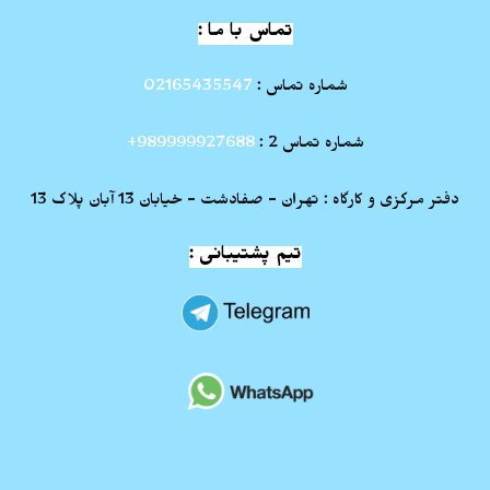
تماس با ما :
شماره تماس :
02165435547
شماره تماس 2 :
989999927688+
دفتر مرکزی و کارگاه : تهران - صفادشت - خیابان 13 آبان پلاک 13
تیم پشتیبانی :