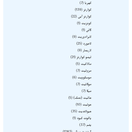
کهربا
7
کوارتز
139
کوارتز آبی
22
کونزیت
1
گالن
1
لابرادوریت
9
لاجورد
25
لاریمار
9
لیمو کوارتز
21
مالاکیت
5
مزولیت
7
موسکوویت
6
موکائیت
7
میکا
7
هالیت (نمک)
5
هولیت
10
هیولاندیت
35
یاقوت کبود
1
یشم
37