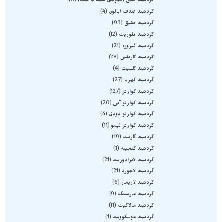
گردنبند شبق (کهربای سیاه یا جت)
6
گردنبند صدف آبالون
4
گردنبند عقیق
93
گردنبند فلوریت
12
گردنبند فیروزه
21
گردنبند کارنلین
28
گردنبند کلسیت
4
گردنبند کهربا
27
گردنبند کوارتز
127
گردنبند کوارتز آبی
20
گردنبند کوارتز دودی
4
گردنبند کوارتز لیمو
11
گردنبند گارنت
19
گردنبند گنجینه
1
گردنبند لابرادوریت
21
گردنبند لاجورد
21
گردنبند لاریمار
6
گردنبند مارسنگ
9
گردنبند مالاکیت
11
گردنبند موسکوویت
1