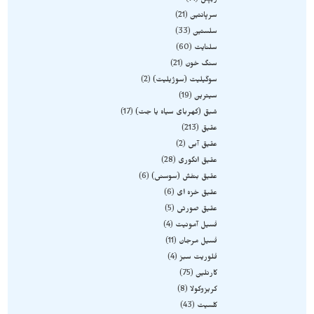
ژیپس
14
سرپانتین
21
سلستین
33
سلنایت
60
سنگ خون
21
سوگیلیت (سوژیلیت)
2
سیترین
19
شبق (کهربای سیاه یا جت)
17
عقیق
213
عقیق آبی
2
عقیق انگوری
28
عقیق بنفش (سوسنی)
6
عقیق خزه ای
6
عقیق صورتی
5
فسیل آمونیت
4
فسیل مرجان
11
فلوریت سبز
4
کارنلین
75
کریزوکولا
8
کلسیت
43