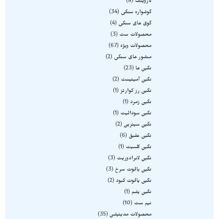
کاروینگ
8
گوشواره سنگی
34
گوی های سنگی
4
محصولات ست
3
محصولات ویژه
67
منشور های سنگی
2
نگین ها
23
نگین آمیتیست
2
نگین رز کوارتز
1
نگین زمرد
1
نگین سودالیت
1
نگین سیترین
2
نگین عقیق
6
نگین کلسیت
1
نگین لابرادوریت
3
نگین یاقوت سرخ
3
نگین یاقوت کبود
2
نگین یشم
1
نیم ست
10
محصولات مدیتیشن
35