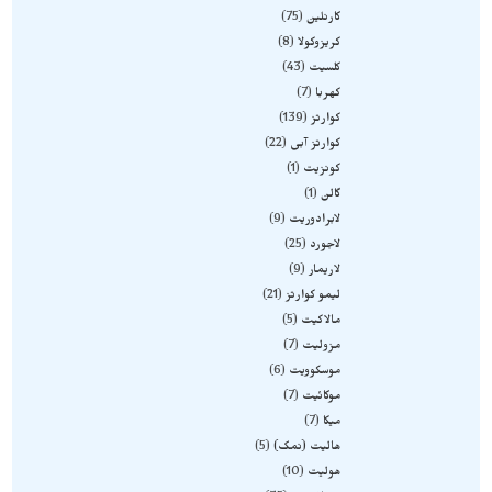
کارنلین
75
کریزوکولا
8
کلسیت
43
کهربا
7
کوارتز
139
کوارتز آبی
22
کونزیت
1
گالن
1
لابرادوریت
9
لاجورد
25
لاریمار
9
لیمو کوارتز
21
مالاکیت
5
مزولیت
7
موسکوویت
6
موکائیت
7
میکا
7
هالیت (نمک)
5
هولیت
10