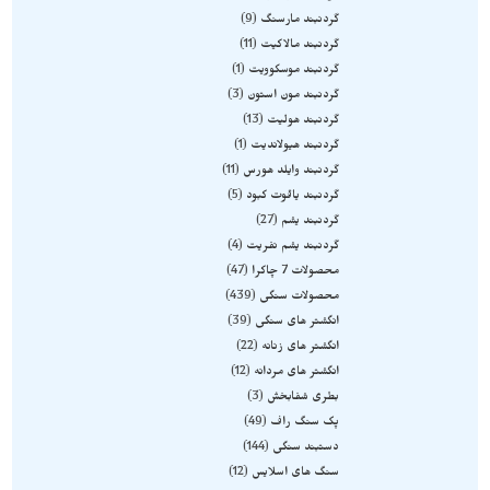
گردنبند مارسنگ
9
گردنبند مالاکیت
11
گردنبند موسکوویت
1
گردنبند مون استون
3
گردنبند هولیت
13
گردنبند هیولاندیت
1
گردنبند وایلد هورس
11
گردنبند یاقوت کبود
5
گردنبند یشم
27
گردنبند یشم نفریت
4
محصولات 7 چاکرا
47
محصولات سنگی
439
انگشتر های سنگی
39
انگشتر های زنانه
22
انگشتر های مردانه
12
بطری شفابخش
3
پک سنگ راف
49
دستبند سنگی
144
سنگ های اسلایس
12