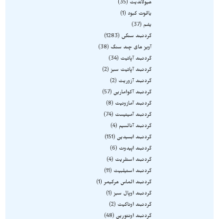
هیولاندیت
35
یاقوت کبود
1
یشم
37
گردنبند سنگی
1283
آویز های چند سنگ
38
گردنبند آپاتیت
34
گردنبند آپاتیت سبز
2
گردنبند آزوریت
2
گردنبند آکوامارین
57
گردنبند آمازونیت
8
گردنبند آمیتیست
74
گردنبند آنالسیم
4
گردنبند ابسیدین
151
گردنبند اپیدوت
6
گردنبند استلریت
4
گردنبند استیلبیت
11
گردنبند الماس هرکیمر
1
گردنبند اوپال سبز
1
گردنبند اوناکیت
2
گردنبند اونتورین
48