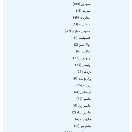
ابسیدین
189
اپیدوت
15
استلریت
45
استیلبیت
51
اسموکی کوارتز
37
اکتینولیت
1
اوپال سبز
2
اوناکیت
6
اونتورین
33
اونیکس
23
باریت
23
پرازیولیت
9
پیریت
25
تورمالین
41
جاسپر
67
جاسپر زرد
6
جاسپر سیاه
2
چاروئیت
4
چشم ببر
18