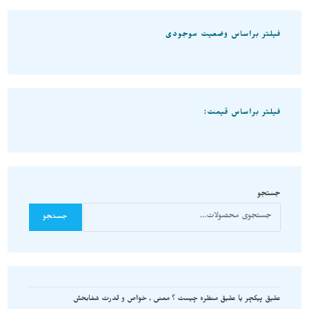
فیلتر براساس وضعیت موجودی
فیلتر براساس قیمت:
جستجو
جستجو
عقیق پیکچر یا عقیق منظره چیست ؟ معنی , خواص و قدرت شفابخش