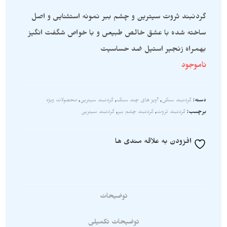
گردنبند ثروت سیترین و چشم ببر نمونه استثنایی و اصل
ساخته شده با عشق خالص طبیعی و با خواص شگفت انگیز
بهمراه زنجیر استیل ضد حساسیت
ناموجود
دسته:
گردنبند سنگی
,
آویز های چند سنگ
,
گردنبند سیترین
,
محصولات ویژه
برچسب:
گردنبند ثروت
,
گردنبند چشم ببر
,
گردنبند سیترین
افزودن به علاقه مندی ها
توضیحات
توضیحات تکمیلی