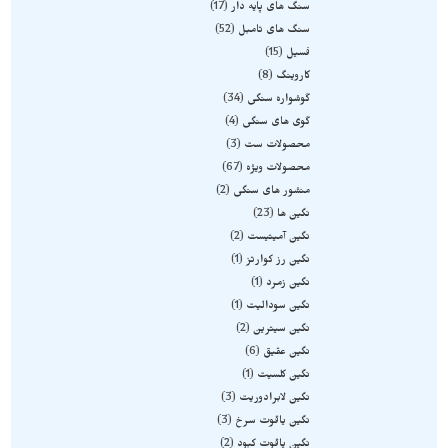
سنگ های پایه دار
17
سنگ های تامبل
52
فسیل
15
کاروینگ
8
گوشواره سنگی
34
گوی های سنگی
4
محصولات ست
3
محصولات ویژه
67
منشور های سنگی
2
نگین ها
23
نگین آمیتیست
2
نگین رز کوارتز
1
نگین زمرد
1
نگین سودالیت
1
نگین سیترین
2
نگین عقیق
6
نگین کلسیت
1
نگین لابرادوریت
3
نگین یاقوت سرخ
3
نگین یاقوت کبود
2