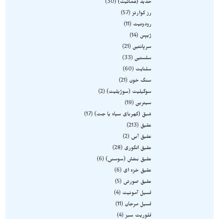
حدید (هماتیت)
30
رز کوارتز
57
رودونیت
11
ژیپس
14
سرپانتین
21
سلستین
33
سلنایت
60
سنگ خون
21
سوگیلیت (سوژیلیت)
2
سیترین
19
شبق (کهربای سیاه یا جت)
17
عقیق
213
عقیق آبی
2
عقیق انگوری
28
عقیق بنفش (سوسنی)
6
عقیق خزه ای
6
عقیق صورتی
5
فسیل آمونیت
4
فسیل مرجان
11
فلوریت سبز
4