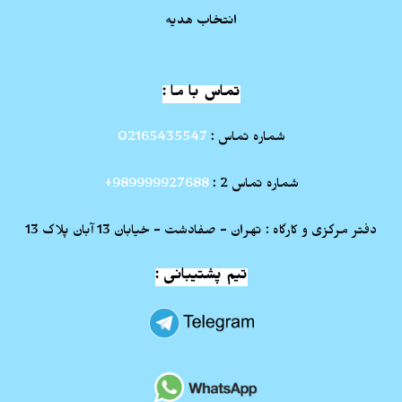
انتخاب هدیه
تماس با ما :
شماره تماس :
02165435547
شماره تماس 2 :
989999927688+
دفتر مرکزی و کارگاه : تهران - صفادشت - خیابان 13 آبان پلاک 13
تیم پشتیبانی :