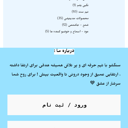
نگین یشم
1
نیم ست
10
محصولات مدیتیشن
35
شمع - جاشمعی
12
عود - اسماج و خوشبو کننده ها
5
درباره ما :
سنگشو با تیم حرفه ای و پر تلاش همیشه هدفی برای ارتفا داشته
. ارتقایی عمیق از وجود درونی تا واقعیت بینش ! برای روح شما
سرشار از عشق 💙
ورود / ثبت نام