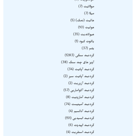
موسکوویت
6
موکائیت
7
میکا
7
هالیت (نمک)
5
هولیت
10
هیولاندیت
35
یاقوت کبود
1
یشم
37
گردنبند سنگی
1283
آویز های چند سنگ
38
گردنبند آپاتیت
34
گردنبند آپاتیت سبز
2
گردنبند آزوریت
2
گردنبند آکوامارین
57
گردنبند آمازونیت
8
گردنبند آمیتیست
74
گردنبند آنالسیم
4
گردنبند ابسیدین
151
گردنبند اپیدوت
6
گردنبند استلریت
4