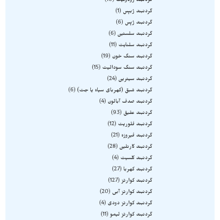
گردنبند رودونیت
10
گردنبند ژبپس
1
گردنبند ژپس
6
گردنبند سلستین
6
گردنبند سلنایت
11
گردنبند سنگ خون
19
گردنبند سنگ سودالیت
15
گردنبند سیترین
24
گردنبند شبق (کهربای سیاه یا جت)
6
گردنبند صدف آبالون
4
گردنبند عقیق
93
گردنبند فلوریت
12
گردنبند فیروزه
21
گردنبند کارنلین
28
گردنبند کلسیت
4
گردنبند کهربا
27
گردنبند کوارتز
127
گردنبند کوارتز آبی
20
گردنبند کوارتز دودی
4
گردنبند کوارتز لیمو
11