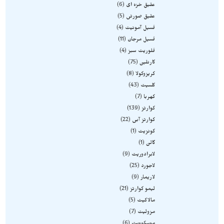
عقیق خزه ای
6
عقیق صورتی
5
فسیل آمونیت
4
فسیل مرجان
11
فلوریت سبز
4
کارنلین
75
کریزوکولا
8
کلسیت
43
کهربا
7
کوارتز
139
کوارتز آبی
22
کونزیت
1
گالن
1
لابرادوریت
9
لاجورد
25
لاریمار
9
لیمو کوارتز
21
مالاکیت
5
مزولیت
7