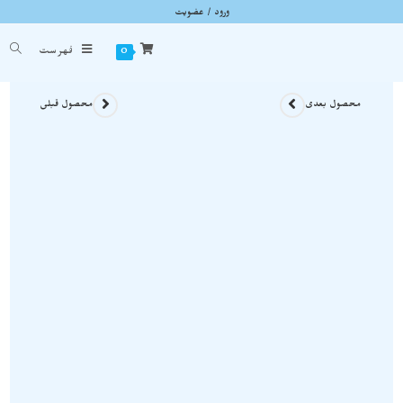
ورود / عضویت
گردنبند ابسیدین سبز راف با فرم استثنایی A390
شما اینجا هستید
خانه
»
گردنبند سنگی
»
گردنبند ابسیدین سبز راف با فرم استثنایی A390
0
فهرست
محصول بعدی
محصول قبلی