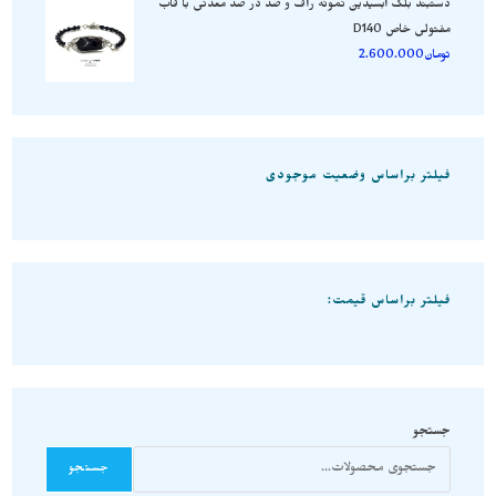
دستبند بلک ابسیدین نمونه راف و صد در صد معدنی با قاب
مفتولی خاص D140
تومان
2.600.000
فیلتر براساس وضعیت موجودی
فیلتر براساس قیمت:
جستجو
جستجو