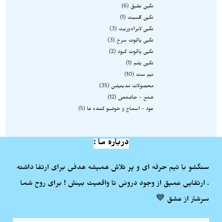
نگین عقیق
6
نگین کلسیت
1
نگین لابرادوریت
3
نگین یاقوت سرخ
3
نگین یاقوت کبود
2
نگین یشم
1
نیم ست
10
محصولات مدیتیشن
35
شمع - جاشمعی
12
عود - اسماج و خوشبو کننده ها
5
درباره ما :
سنگشو با تیم حرفه ای و پر تلاش همیشه هدفی برای ارتفا داشته
. ارتقایی عمیق از وجود درونی تا واقعیت بینش ! برای روح شما
سرشار از عشق 💙