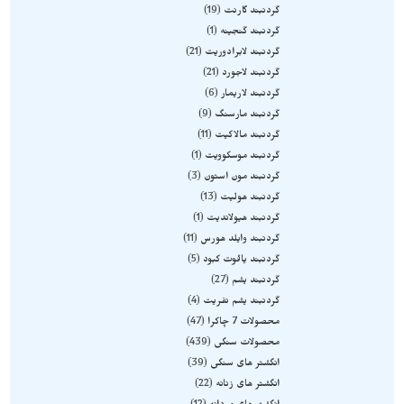
گردنبند گارنت
19
گردنبند گنجینه
1
گردنبند لابرادوریت
21
گردنبند لاجورد
21
گردنبند لاریمار
6
گردنبند مارسنگ
9
گردنبند مالاکیت
11
گردنبند موسکوویت
1
گردنبند مون استون
3
گردنبند هولیت
13
گردنبند هیولاندیت
1
گردنبند وایلد هورس
11
گردنبند یاقوت کبود
5
گردنبند یشم
27
گردنبند یشم نفریت
4
محصولات 7 چاکرا
47
محصولات سنگی
439
انگشتر های سنگی
39
انگشتر های زنانه
22