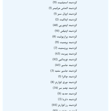
گردنبند استیلبیت
11
گردنبند الماس هرکیمر
1
گردنبند اوپال سبز
1
گردنبند اوناکیت
2
گردنبند اونتورین
48
گردنبند اونیکس
19
گردنبند پرازیولیت
8
گردنبند پرهنیت
11
گردنبند پروستیت
7
گردنبند پیریت
43
گردنبند تورمالین
92
گردنبند جاسپر
40
گردنبند جاسپر سفید
3
گردنبند چاکرا
1
گردنبند چری کوارتز
8
گردنبند چشم ببر
34
گردنبند حدید
9
گردنبند دلربا
3
گردنبند رز کوارتز
66