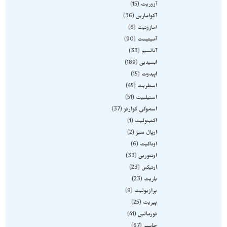
آزوریت
15
آکوامارین
36
آمازونیت
6
آمیتیست
90
آنالسیم
33
ابسیدین
189
اپیدوت
15
استلریت
45
استیلبیت
51
اسموکی کوارتز
37
اکتینولیت
1
اوپال سبز
2
اوناکیت
6
اونتورین
33
اونیکس
23
باریت
23
پرازیولیت
9
پیریت
25
تورمالین
41
جاسپر
67