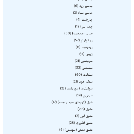
جاسپر زرد
6
جاسپر سیاه
2
چاروئیت
4
چشم ببر
18
حدید (هماتیت)
30
رز کوارتز
57
رودونیت
11
ژیپس
14
سرپانتین
21
سلستین
33
سلنایت
60
سنگ خون
21
سوگیلیت (سوژیلیت)
2
سیترین
19
شبق (کهربای سیاه یا جت)
17
عقیق
213
عقیق آبی
2
عقیق انگوری
28
عقیق بنفش (سوسنی)
6