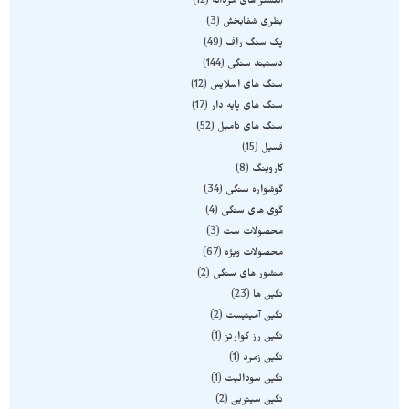
انگشتر های مردانه
12
بطری شفابخش
3
پک سنگ راف
49
دستبند سنگی
144
سنگ های اسلایس
12
سنگ های پایه دار
17
سنگ های تامبل
52
فسیل
15
کاروینگ
8
گوشواره سنگی
34
گوی های سنگی
4
محصولات ست
3
محصولات ویژه
67
منشور های سنگی
2
نگین ها
23
نگین آمیتیست
2
نگین رز کوارتز
1
نگین زمرد
1
نگین سودالیت
1
نگین سیترین
2