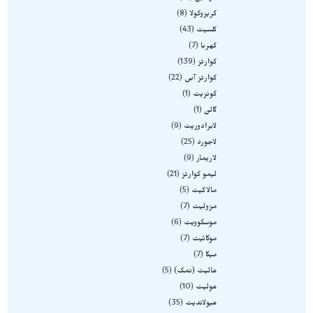
کریزوکولا
8
کلسیت
43
کهربا
7
کوارتز
139
کوارتز آبی
22
کونزیت
1
گالن
1
لابرادوریت
9
لاجورد
25
لاریمار
9
لیمو کوارتز
21
مالاکیت
5
مزولیت
7
موسکوویت
6
موکائیت
7
میکا
7
هالیت (نمک)
5
هولیت
10
هیولاندیت
35