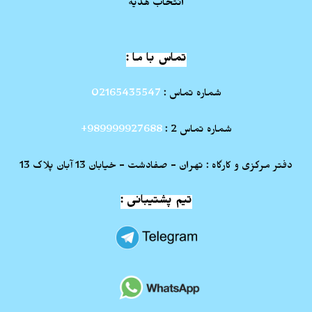
انتخاب هدیه
تماس با ما :
شماره تماس :
02165435547
شماره تماس 2 :
989999927688+
دفتر مرکزی و کارگاه : تهران - صفادشت - خیابان 13 آبان پلاک 13
تیم پشتیبانی :