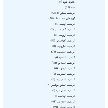
یاقوت کبود
1
یشم
37
گردنبند سنگی
1283
آویز های چند سنگ
38
گردنبند آپاتیت
34
گردنبند آپاتیت سبز
2
گردنبند آزوریت
2
گردنبند آکوامارین
57
گردنبند آمازونیت
8
گردنبند آمیتیست
74
گردنبند آنالسیم
4
گردنبند ابسیدین
151
گردنبند اپیدوت
6
گردنبند استلریت
4
گردنبند استیلبیت
11
گردنبند الماس هرکیمر
1
گردنبند اوپال سبز
1
گردنبند اوناکیت
2
گردنبند اونتورین
48
گردنبند اونیکس
19