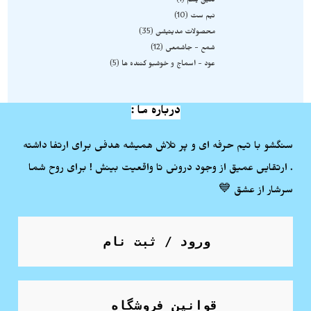
نگین یشم
1
نیم ست
10
محصولات مدیتیشن
35
شمع - جاشمعی
12
عود - اسماج و خوشبو کننده ها
5
درباره ما :
سنگشو با تیم حرفه ای و پر تلاش همیشه هدفی برای ارتفا داشته
. ارتقایی عمیق از وجود درونی تا واقعیت بینش ! برای روح شما
سرشار از عشق 💙
ورود / ثبت نام
قوانین فروشگاه