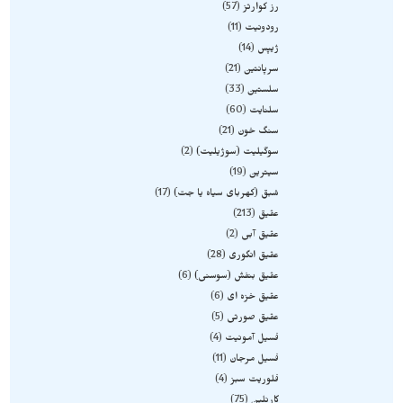
رز کوارتز
57
رودونیت
11
ژیپس
14
سرپانتین
21
سلستین
33
سلنایت
60
سنگ خون
21
سوگیلیت (سوژیلیت)
2
سیترین
19
شبق (کهربای سیاه یا جت)
17
عقیق
213
عقیق آبی
2
عقیق انگوری
28
عقیق بنفش (سوسنی)
6
عقیق خزه ای
6
عقیق صورتی
5
فسیل آمونیت
4
فسیل مرجان
11
فلوریت سبز
4
کارنلین
75