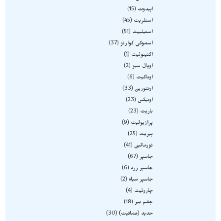
اپیدوت
15
استلریت
45
استیلبیت
51
اسموکی کوارتز
37
اکتینولیت
1
اوپال سبز
2
اوناکیت
6
اونتورین
33
اونیکس
23
باریت
23
پرازیولیت
9
پیریت
25
تورمالین
41
جاسپر
67
جاسپر زرد
6
جاسپر سیاه
2
چاروئیت
4
چشم ببر
18
حدید (هماتیت)
30