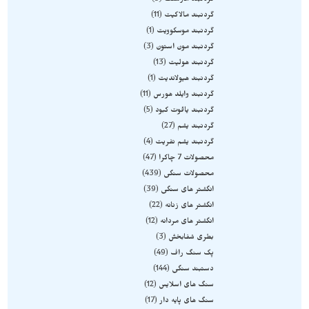
گردنبند مارسنگ
9
گردنبند مالاکیت
11
گردنبند موسکوویت
1
گردنبند مون استون
3
گردنبند هولیت
13
گردنبند هیولاندیت
1
گردنبند وایلد هورس
11
گردنبند یاقوت کبود
5
گردنبند یشم
27
گردنبند یشم نفریت
4
محصولات 7 چاکرا
47
محصولات سنگی
439
انگشتر های سنگی
39
انگشتر های زنانه
22
انگشتر های مردانه
12
بطری شفابخش
3
پک سنگ راف
49
دستبند سنگی
144
سنگ های اسلایس
12
سنگ های پایه دار
17