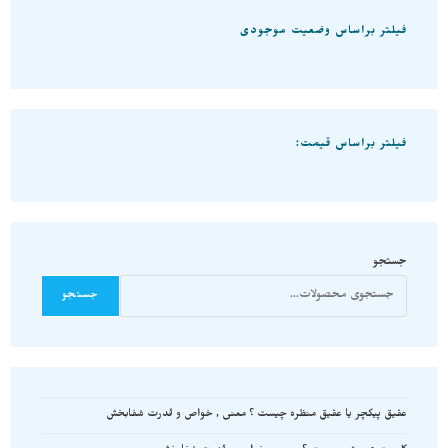
فیلتر براساس وضعیت موجودی
فیلتر براساس قیمت:
جستجو
جستجو
عقیق پیکچر یا عقیق منظره چیست ؟ معنی , خواص و قدرت شفابخش