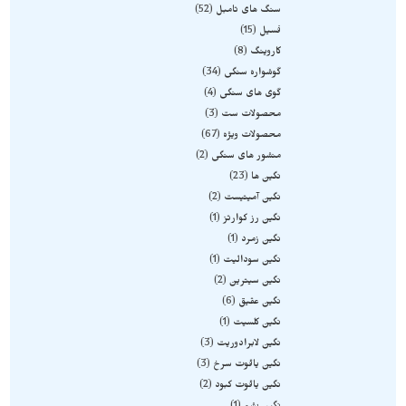
سنگ های تامبل
52
فسیل
15
کاروینگ
8
گوشواره سنگی
34
گوی های سنگی
4
محصولات ست
3
محصولات ویژه
67
منشور های سنگی
2
نگین ها
23
نگین آمیتیست
2
نگین رز کوارتز
1
نگین زمرد
1
نگین سودالیت
1
نگین سیترین
2
نگین عقیق
6
نگین کلسیت
1
نگین لابرادوریت
3
نگین یاقوت سرخ
3
نگین یاقوت کبود
2