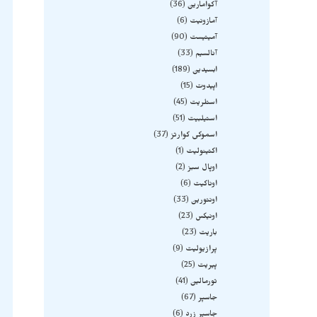
آکوامارین
36
آمازونیت
6
آمیتیست
90
آنالسیم
33
ابسیدین
189
اپیدوت
15
استلریت
45
استیلبیت
51
اسموکی کوارتز
37
اکتینولیت
1
اوپال سبز
2
اوناکیت
6
اونتورین
33
اونیکس
23
باریت
23
پرازیولیت
9
پیریت
25
تورمالین
41
جاسپر
67
جاسپر زرد
6