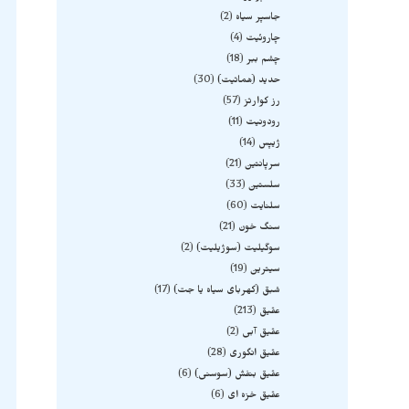
جاسپر سیاه
2
چاروئیت
4
چشم ببر
18
حدید (هماتیت)
30
رز کوارتز
57
رودونیت
11
ژیپس
14
سرپانتین
21
سلستین
33
سلنایت
60
سنگ خون
21
سوگیلیت (سوژیلیت)
2
سیترین
19
شبق (کهربای سیاه یا جت)
17
عقیق
213
عقیق آبی
2
عقیق انگوری
28
عقیق بنفش (سوسنی)
6
عقیق خزه ای
6