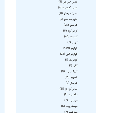
عقیق صورتی
5
فسیل آمونیت
4
فسیل مرجان
11
فلوریت سبز
4
کارنلین
75
کریزوکولا
8
کلسیت
43
کهربا
7
کوارتز
139
کوارتز آبی
22
کونزیت
1
گالن
1
لابرادوریت
9
لاجورد
25
لاریمار
9
لیمو کوارتز
21
مالاکیت
5
مزولیت
7
موسکوویت
6
موکائیت
7