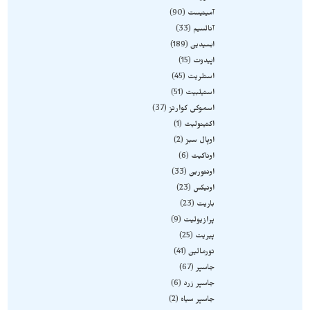
آمیتیست
90
آنالسیم
33
ابسیدین
189
اپیدوت
15
استلریت
45
استیلبیت
51
اسموکی کوارتز
37
اکتینولیت
1
اوپال سبز
2
اوناکیت
6
اونتورین
33
اونیکس
23
باریت
23
پرازیولیت
9
پیریت
25
تورمالین
41
جاسپر
67
جاسپر زرد
6
جاسپر سیاه
2