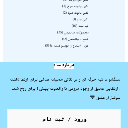
نگین لابرادوریت
3
نگین یاقوت سرخ
3
نگین یاقوت کبود
2
نگین یشم
1
نیم ست
10
محصولات مدیتیشن
35
شمع - جاشمعی
12
عود - اسماج و خوشبو کننده ها
5
درباره ما :
سنگشو با تیم حرفه ای و پر تلاش همیشه هدفی برای ارتفا داشته
. ارتقایی عمیق از وجود درونی تا واقعیت بینش ! برای روح شما
سرشار از عشق 💙
ورود / ثبت نام