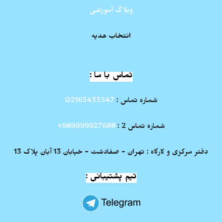
وبلاگ آموزشی
انتخاب هدیه
تماس با ما :
شماره تماس :
02165435547
شماره تماس 2 :
989999927688+
دفتر مرکزی و کارگاه : تهران - صفادشت - خیابان 13 آبان پلاک 13
تیم پشتیبانی :