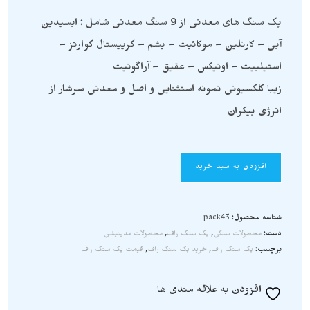
پک سنگ های معدنی از 9 سنگ معدنی شامل : ابسیدین
آبی – کارنلین – موکائیت – یشم – کرییستال کوارتز –
استیلبیت – اونیکس – عقیق – آراگونیت
زیبا کلکسیونی نمونه استثنایی و اصل و معدنی سرشار از
انرژی بیکران
افزودن به سبد خرید
شناسه محصول:
pack43
دسته:
محصولات سنگی
,
پک سنگ راف
,
محصولات مدیتیشن
برچسب:
پک سنگ راف
,
خرید پک سنگ راف
,
قیمت پک سنگ راف
افزودن به علاقه مندی ها