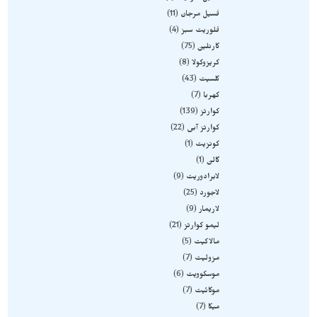
فسیل مرجان
11
فلوریت سبز
4
کارنلین
75
کریزوکولا
8
کلسیت
43
کهربا
7
کوارتز
139
کوارتز آبی
22
کونزیت
1
گالن
1
لابرادوریت
9
لاجورد
25
لاریمار
9
لیمو کوارتز
21
مالاکیت
5
مزولیت
7
موسکوویت
6
موکائیت
7
میکا
7