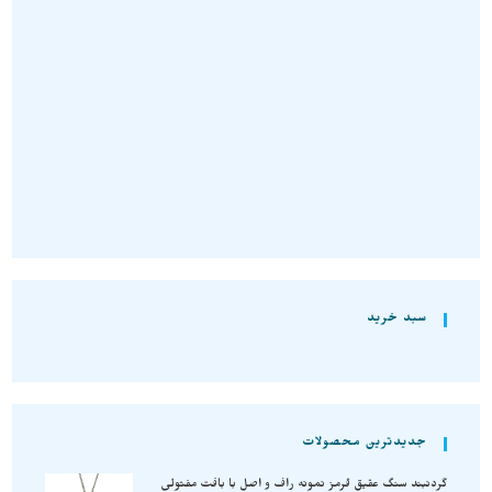
پک سنگ های راف 7 چاکرا
پک 7 چاکرا سنگهای معدنی نمونه
محصول استثنایی و اصل و معدنی
های استثنایی و اصل pack45
PACK48
تومان
2.030.000
تومان
1.520.000
افزودن به سبد خرید
افزودن به سبد خرید
سبد خرید
جدیدترین محصولات
گردنبند سنگ عقیق قرمز نمونه راف و اصل با بافت مفتولی