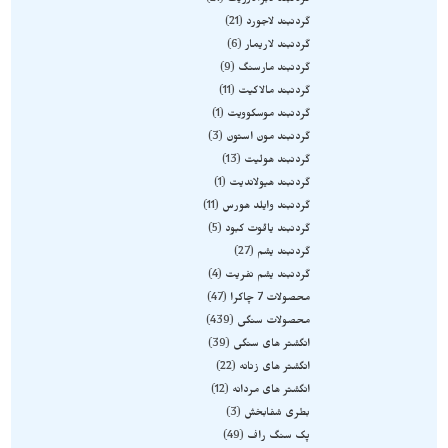
گردنبند لابرادوریت
21
گردنبند لاجورد
21
گردنبند لاریمار
6
گردنبند مارسنگ
9
گردنبند مالاکیت
11
گردنبند موسکوویت
1
گردنبند مون استون
3
گردنبند هولیت
13
گردنبند هیولاندیت
1
گردنبند وایلد هورس
11
گردنبند یاقوت کبود
5
گردنبند یشم
27
گردنبند یشم نفریت
4
محصولات 7 چاکرا
47
محصولات سنگی
439
انگشتر های سنگی
39
انگشتر های زنانه
22
انگشتر های مردانه
12
بطری شفابخش
3
پک سنگ راف
49