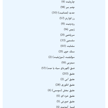
چاروئیت
4
چشم ببر
18
حدید (هماتیت)
30
رز کوارتز
57
رودونیت
11
ژیپس
14
سرپانتین
21
سلستین
33
سلنایت
60
سنگ خون
21
سوگیلیت (سوژیلیت)
2
سیترین
19
شبق (کهربای سیاه یا جت)
17
عقیق
213
عقیق آبی
2
عقیق انگوری
28
عقیق بنفش (سوسنی)
6
عقیق خزه ای
6
عقیق صورتی
5
فسیل آمونیت
4