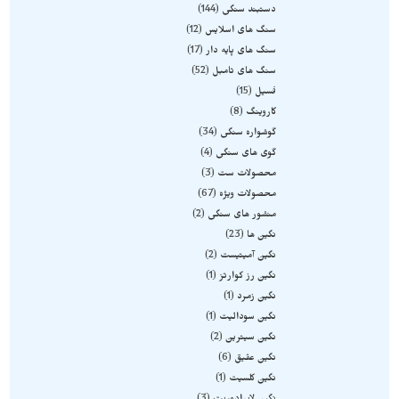
دستبند سنگی
144
سنگ های اسلایس
12
سنگ های پایه دار
17
سنگ های تامبل
52
فسیل
15
کاروینگ
8
گوشواره سنگی
34
گوی های سنگی
4
محصولات ست
3
محصولات ویژه
67
منشور های سنگی
2
نگین ها
23
نگین آمیتیست
2
نگین رز کوارتز
1
نگین زمرد
1
نگین سودالیت
1
نگین سیترین
2
نگین عقیق
6
نگین کلسیت
1