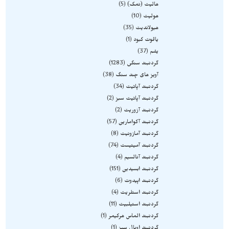
هالیت (نمک)
5
هولیت
10
هیولاندیت
35
یاقوت کبود
1
یشم
37
گردنبند سنگی
1283
آویز های چند سنگ
38
گردنبند آپاتیت
34
گردنبند آپاتیت سبز
2
گردنبند آزوریت
2
گردنبند آکوامارین
57
گردنبند آمازونیت
8
گردنبند آمیتیست
74
گردنبند آنالسیم
4
گردنبند ابسیدین
151
گردنبند اپیدوت
6
گردنبند استلریت
4
گردنبند استیلبیت
11
گردنبند الماس هرکیمر
1
گردنبند اوپال سبز
1