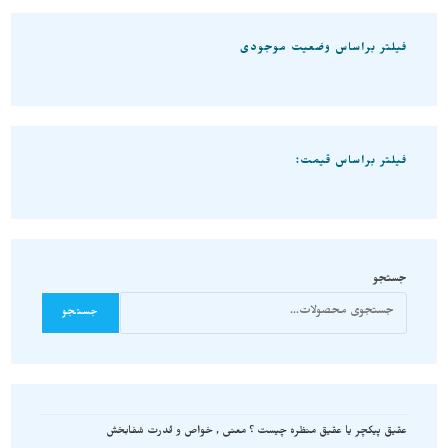
فیلتر براساس وضعیت موجودی
فیلتر براساس قیمت:
جستجو
جستجو
عقیق پیکچر یا عقیق منظره چیست ؟ معنی , خواص و قدرت شفابخش