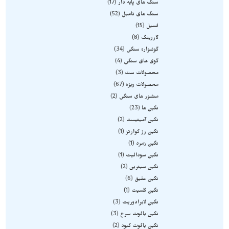
سنگ های پایه دار
17
سنگ های تامبل
52
فسیل
15
کاروینگ
8
گوشواره سنگی
34
گوی های سنگی
4
محصولات ست
3
محصولات ویژه
67
منشور های سنگی
2
نگین ها
23
نگین آمیتیست
2
نگین رز کوارتز
1
نگین زمرد
1
نگین سودالیت
1
نگین سیترین
2
نگین عقیق
6
نگین کلسیت
1
نگین لابرادوریت
3
نگین یاقوت سرخ
3
نگین یاقوت کبود
2