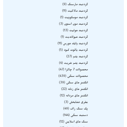
گردنبند مارسنگ
9
گردنبند مالاکیت
11
گردنبند موسکوویت
1
گردنبند مون استون
3
گردنبند هولیت
13
گردنبند هیولاندیت
1
گردنبند وایلد هورس
11
گردنبند یاقوت کبود
5
گردنبند یشم
27
گردنبند یشم نفریت
4
محصولات 7 چاکرا
47
محصولات سنگی
439
انگشتر های سنگی
39
انگشتر های زنانه
22
انگشتر های مردانه
12
بطری شفابخش
3
پک سنگ راف
49
دستبند سنگی
144
سنگ های اسلایس
12