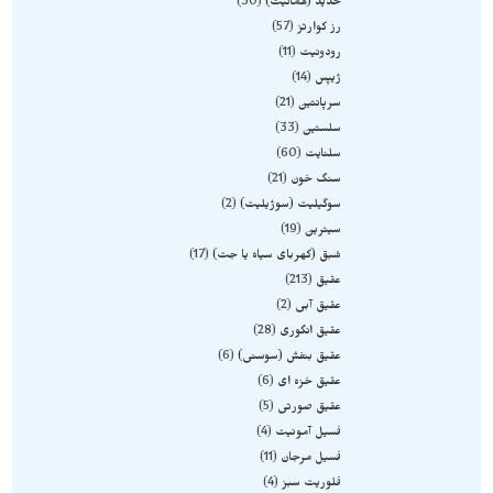
حدید (هماتیت)
30
رز کوارتز
57
رودونیت
11
ژیپس
14
سرپانتین
21
سلستین
33
سلنایت
60
سنگ خون
21
سوگیلیت (سوژیلیت)
2
سیترین
19
شبق (کهربای سیاه یا جت)
17
عقیق
213
عقیق آبی
2
عقیق انگوری
28
عقیق بنفش (سوسنی)
6
عقیق خزه ای
6
عقیق صورتی
5
فسیل آمونیت
4
فسیل مرجان
11
فلوریت سبز
4