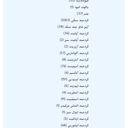
هیولاندیت
35
یاقوت کبود
1
یشم
37
گردنبند سنگی
1283
آویز های چند سنگ
38
گردنبند آپاتیت
34
گردنبند آپاتیت سبز
2
گردنبند آزوریت
2
گردنبند آکوامارین
57
گردنبند آمازونیت
8
گردنبند آمیتیست
74
گردنبند آنالسیم
4
گردنبند ابسیدین
151
گردنبند اپیدوت
6
گردنبند استلریت
4
گردنبند استیلبیت
11
گردنبند الماس هرکیمر
1
گردنبند اوپال سبز
1
گردنبند اوناکیت
2
گردنبند اونتورین
48