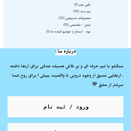
نگین یشم
1
نیم ست
10
محصولات مدیتیشن
35
شمع - جاشمعی
12
عود - اسماج و خوشبو کننده ها
5
درباره ما :
سنگشو با تیم حرفه ای و پر تلاش همیشه هدفی برای ارتفا داشته
. ارتقایی عمیق از وجود درونی تا واقعیت بینش ! برای روح شما
سرشار از عشق 💙
ورود / ثبت نام