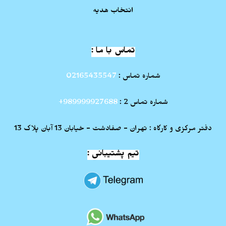
انتخاب هدیه
تماس با ما :
شماره تماس :
02165435547
شماره تماس 2 :
989999927688+
دفتر مرکزی و کارگاه : تهران - صفادشت - خیابان 13 آبان پلاک 13
تیم پشتیبانی :