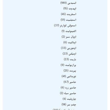
ابسیدین
189
اپیدوت
15
استلریت
45
استیلبیت
51
اسموکی کوارتز
37
اکتینولیت
1
اوپال سبز
2
اوناکیت
6
اونتورین
33
اونیکس
23
باریت
23
پرازیولیت
9
پیریت
25
تورمالین
41
جاسپر
67
جاسپر زرد
6
جاسپر سیاه
2
چاروئیت
4
چشم ببر
18