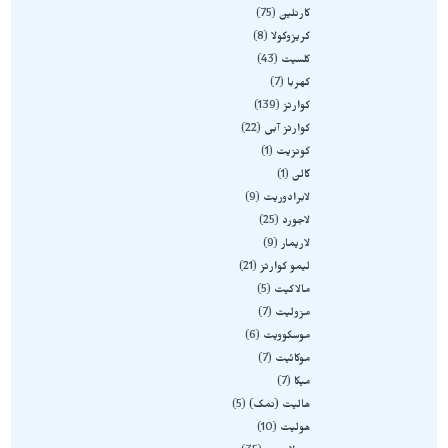
کارنلین
75
کریزوکولا
8
کلسیت
43
کهربا
7
کوارتز
139
کوارتز آبی
22
کونزیت
1
گالن
1
لابرادوریت
9
لاجورد
25
لاریمار
9
لیمو کوارتز
21
مالاکیت
5
مزولیت
7
موسکوویت
6
موکائیت
7
میکا
7
هالیت (نمک)
5
هولیت
10