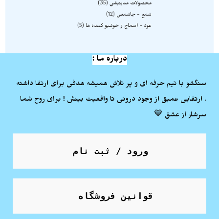
محصولات مدیتیشن
35
شمع - جاشمعی
12
عود - اسماج و خوشبو کننده ها
5
درباره ما :
سنگشو با تیم حرفه ای و پر تلاش همیشه هدفی برای ارتفا داشته
. ارتقایی عمیق از وجود درونی تا واقعیت بینش ! برای روح شما
سرشار از عشق 💙
ورود / ثبت نام
قوانین فروشگاه