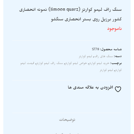
سنگ راف لیمو کوارتز (limoon quarz) نمونه انحصاری
کشور برزیل روی بستر انحصاری سنگشو
ناموجود
شناسه محصول:
S778
دسته:
سنگ های راف
,
لیمو کوارتز
برچسب:
خرید لیمو کوارتز
,
خواص لیمو کوارتز
,
سنگ راف لیمو کوارتز
,
قیمت لیمو
کوارتز
,
لیمو کوارتز
افزودن به علاقه مندی ها
توضیحات