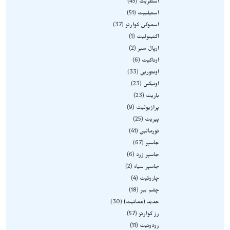
استلریت
45
استیلبیت
51
اسموکی کوارتز
37
اکتینولیت
1
اوپال سبز
2
اوناکیت
6
اونتورین
33
اونیکس
23
باریت
23
پرازیولیت
9
پیریت
25
تورمالین
41
جاسپر
67
جاسپر زرد
6
جاسپر سیاه
2
چاروئیت
4
چشم ببر
18
حدید (هماتیت)
30
رز کوارتز
57
رودونیت
11