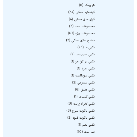
کاروینگ
8
گوشواره سنگی
34
گوی های سنگی
4
محصولات ست
3
محصولات ویژه
67
منشور های سنگی
2
نگین ها
23
نگین آمیتیست
2
نگین رز کوارتز
1
نگین زمرد
1
نگین سودالیت
1
نگین سیترین
2
نگین عقیق
6
نگین کلسیت
1
نگین لابرادوریت
3
نگین یاقوت سرخ
3
نگین یاقوت کبود
2
نگین یشم
1
نیم ست
10