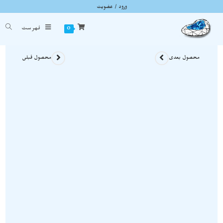
ورود / عضویت
لیمو کوارتز (limoon quarz) نمونه انحصاری کشور برزیل روی بستر S778
شما اینجا هستید
خانه
»
سنگ های راف
»
لیمو کوارتز (limoon quarz) نمونه انحصاری کشور برزیل روی بستر S778
0
فهرست
محصول بعدی
محصول قبلی