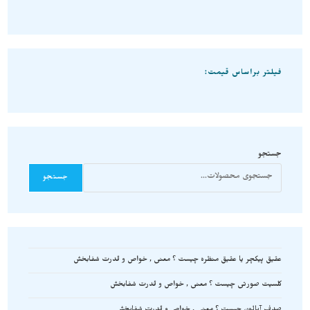
فیلتر براساس قیمت:
جستجو
جستجو
عقیق پیکچر یا عقیق منظره چیست ؟ معنی , خواص و قدرت شفابخش
کلسیت صورتی چیست ؟ معنی , خواص و قدرت شفابخش