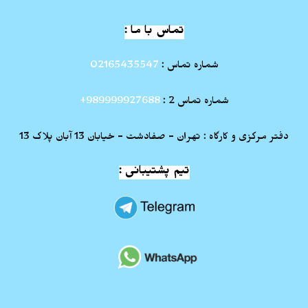
تماس با ما :
شماره تماس :
02165435547
شماره تماس 2 :
989999927688+
دفتر مرکزی و کارگاه : تهران - صفادشت - خیابان 13 آبان پلاک 13
تیم پشتیبانی :