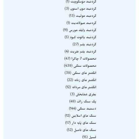
گردنبند موسکوویت
1
گردنبند مون استون
3
گردنبند هولیت
13
گردنبند هیولاندیت
1
گردنبند وایلد هورس
11
گردنبند یاقوت کبود
5
گردنبند یشم
27
گردنبند یشم نفریت
4
محصولات 7 چاکرا
47
محصولات سنگی
439
انگشتر های سنگی
39
انگشتر های زنانه
22
انگشتر های مردانه
12
بطری شفابخش
3
پک سنگ راف
49
دستبند سنگی
144
سنگ های اسلایس
12
سنگ های پایه دار
17
سنگ های تامبل
52
فسیل
15