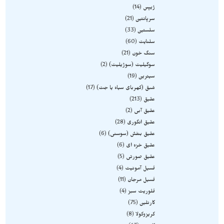
ژیپس
14
سرپانتین
21
سلستین
33
سلنایت
60
سنگ خون
21
سوگیلیت (سوژیلیت)
2
سیترین
19
شبق (کهربای سیاه یا جت)
17
عقیق
213
عقیق آبی
2
عقیق انگوری
28
عقیق بنفش (سوسنی)
6
عقیق خزه ای
6
عقیق صورتی
5
فسیل آمونیت
4
فسیل مرجان
11
فلوریت سبز
4
کارنلین
75
کریزوکولا
8