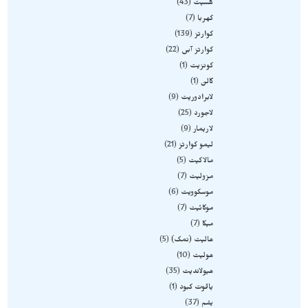
کلسیت
43
کهربا
7
کوارتز
139
کوارتز آبی
22
کونزیت
1
گالن
1
لابرادوریت
9
لاجورد
25
لاریمار
9
لیمو کوارتز
21
مالاکیت
5
مزولیت
7
موسکوویت
6
موکائیت
7
میکا
7
هالیت (نمک)
5
هولیت
10
هیولاندیت
35
یاقوت کبود
1
یشم
37