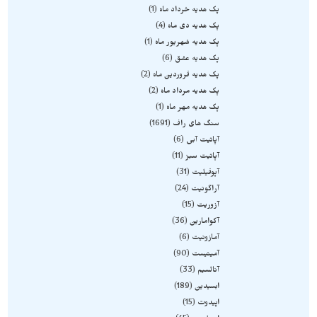
پک هدیه خرداد ماه
1
پک هدیه دی ماه
4
پک هدیه شهریور ماه
1
پک هدیه عشق
6
پک هدیه فروردین ماه
2
پک هدیه مرداد ماه
2
پک هدیه مهر ماه
1
سنگ های راف
1691
آپاتیت آبی
6
آپاتیت سبز
11
آپوفیلیت
31
آراگونیت
24
آزوریت
15
آکوامارین
36
آمازونیت
6
آمیتیست
90
آنالسیم
33
ابسیدین
189
اپیدوت
15