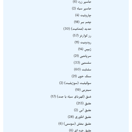
جاسپر زرد
6
جاسپر سیاه
2
چاروئیت
4
چشم ببر
18
حدید (هماتیت)
30
رز کوارتز
57
رودونیت
11
ژیپس
14
سرپانتین
21
سلستین
33
سلنایت
60
سنگ خون
21
سوگیلیت (سوژیلیت)
2
سیترین
19
شبق (کهربای سیاه یا جت)
17
عقیق
213
عقیق آبی
2
عقیق انگوری
28
عقیق بنفش (سوسنی)
6
عقیق خزه ای
6