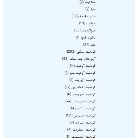
موکائیت
7
میکا
7
هالیت (نمک)
5
هولیت
10
هیولاندیت
35
یاقوت کبود
1
یشم
37
گردنبند سنگی
1283
آویز های چند سنگ
38
گردنبند آپاتیت
34
گردنبند آپاتیت سبز
2
گردنبند آزوریت
2
گردنبند آکوامارین
57
گردنبند آمازونیت
8
گردنبند آمیتیست
74
گردنبند آنالسیم
4
گردنبند ابسیدین
151
گردنبند اپیدوت
6
گردنبند استلریت
4
گردنبند استیلبیت
11