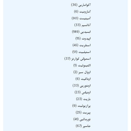
آکوامارین
36
آمازونیت
6
آمیتیست
90
آنالسیم
33
ابسیدین
189
اپیدوت
15
استلریت
45
استیلبیت
51
اسموکی کوارتز
37
اکتینولیت
1
اوپال سبز
2
اوناکیت
6
اونتورین
33
اونیکس
23
باریت
23
پرازیولیت
9
پیریت
25
تورمالین
41
جاسپر
67