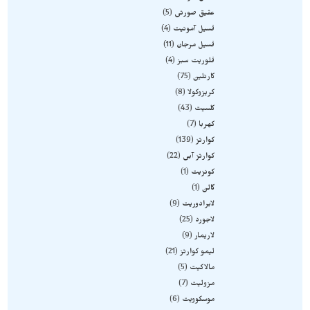
عقیق صورتی
5
فسیل آمونیت
4
فسیل مرجان
11
فلوریت سبز
4
کارنلین
75
کریزوکولا
8
کلسیت
43
کهربا
7
کوارتز
139
کوارتز آبی
22
کونزیت
1
گالن
1
لابرادوریت
9
لاجورد
25
لاریمار
9
لیمو کوارتز
21
مالاکیت
5
مزولیت
7
موسکوویت
6