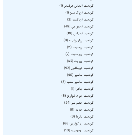
گردنبند الماس هرکیمر
1
گردنبند اوپال سبز
1
گردنبند اوناکیت
2
گردنبند اونتورین
48
گردنبند اونیکس
19
گردنبند پرازیولیت
8
گردنبند پرهنیت
11
گردنبند پروستیت
7
گردنبند پیریت
43
گردنبند تورمالین
92
گردنبند جاسپر
40
گردنبند جاسپر سفید
3
گردنبند چاکرا
1
گردنبند چری کوارتز
8
گردنبند چشم ببر
34
گردنبند حدید
9
گردنبند دلربا
3
گردنبند رز کوارتز
66
گردنبند رودونیت
10