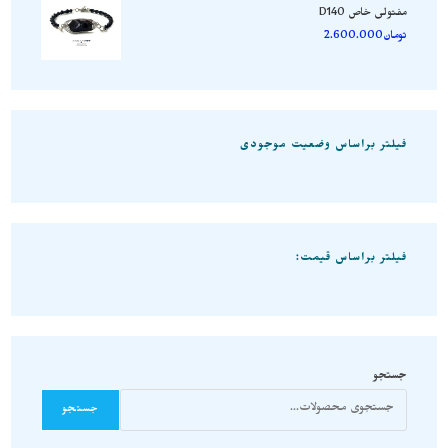
مفتولی خاص D140
تومان
2.600.000
فیلتر براساس وضعیت موجودی
فیلتر براساس قیمت:
جستجو
جستجو