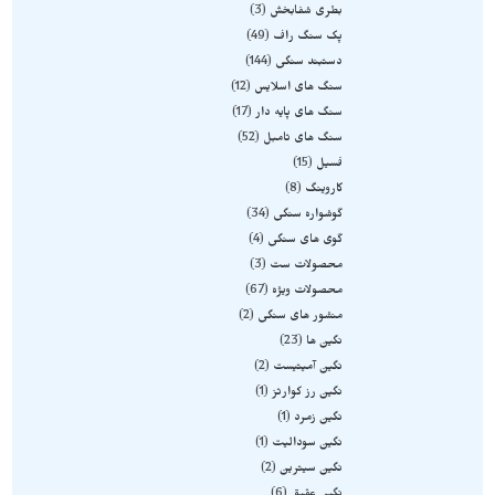
بطری شفابخش
3
پک سنگ راف
49
دستبند سنگی
144
سنگ های اسلایس
12
سنگ های پایه دار
17
سنگ های تامبل
52
فسیل
15
کاروینگ
8
گوشواره سنگی
34
گوی های سنگی
4
محصولات ست
3
محصولات ویژه
67
منشور های سنگی
2
نگین ها
23
نگین آمیتیست
2
نگین رز کوارتز
1
نگین زمرد
1
نگین سودالیت
1
نگین سیترین
2