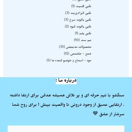
نگین عقیق
6
نگین کلسیت
1
نگین لابرادوریت
3
نگین یاقوت سرخ
3
نگین یاقوت کبود
2
نگین یشم
1
نیم ست
10
محصولات مدیتیشن
35
شمع - جاشمعی
12
عود - اسماج و خوشبو کننده ها
5
درباره ما :
سنگشو با تیم حرفه ای و پر تلاش همیشه هدفی برای ارتفا داشته
. ارتقایی عمیق از وجود درونی تا واقعیت بینش ! برای روح شما
سرشار از عشق 💙