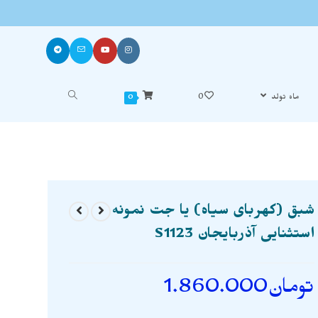
ماه تولد
0
0
شبق (کهربای سیاه) یا جت نمونه
استثنایی آذربایجان S1123
تومان
1.860.000