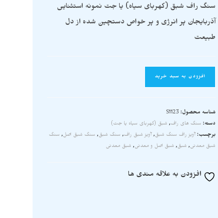
سنگ راف شبق (کهربای سیاه) یا جت نمونه استثنایی
آذربایجان پر انرژی و پر خواص دستچین شده از دل
طبیعت
افزودن به سبد خرید
شناسه محصول:
S1123
دسته:
سنگ های راف
,
شبق (کهربای سیاه یا جت)
برچسب:
آویز راف سنگ شبق
,
آویز شبق راف
,
سنگ شبق
,
سنگ شبق اصل
,
سنگ
شبق معدنی
,
شبق
,
شبق اصل و معدنی
,
شبق معدنی
افزودن به علاقه مندی ها