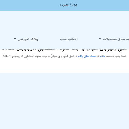
ورود / عضویت
ه بندی محصولات
انتخاب هدیه
وبلاگ آموزشی
شبق (کهربای سیاه) یا جت نمونه استثنایی آذربایجان S1123
شما اینجا هستید
خانه
»
سنگ های راف
»
شبق (کهربای سیاه) یا جت نمونه استثنایی آذربایجان S1123