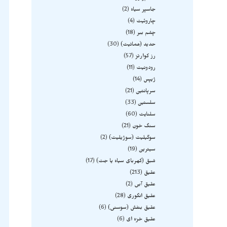
جاسپر سیاه
2
چاروئیت
4
چشم ببر
18
حدید (هماتیت)
30
رز کوارتز
57
رودونیت
11
ژیپس
14
سرپانتین
21
سلستین
33
سلنایت
60
سنگ خون
21
سوگیلیت (سوژیلیت)
2
سیترین
19
شبق (کهربای سیاه یا جت)
17
عقیق
213
عقیق آبی
2
عقیق انگوری
28
عقیق بنفش (سوسنی)
6
عقیق خزه ای
6