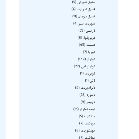
عقیق صورتی
5
فسیل آمونیت
4
فسیل مرجان
11
فلوریت سبز
4
کارنلین
75
کریزوکولا
8
کلسیت
43
کهربا
7
کوارتز
139
کوارتز آبی
22
کونزیت
1
گالن
1
لابرادوریت
9
لاجورد
25
لاریمار
9
لیمو کوارتز
21
مالاکیت
5
مزولیت
7
موسکوویت
6
موکائیت
7