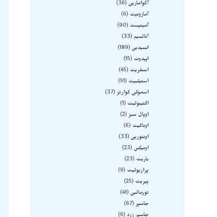
آکوامارین
36
آمازونیت
6
آمیتیست
90
آنالسیم
33
ابسیدین
189
اپیدوت
15
استلریت
45
استیلبیت
51
اسموکی کوارتز
37
اکتینولیت
1
اوپال سبز
2
اوناکیت
6
اونتورین
33
اونیکس
23
باریت
23
پرازیولیت
9
پیریت
25
تورمالین
41
جاسپر
67
جاسپر زرد
6