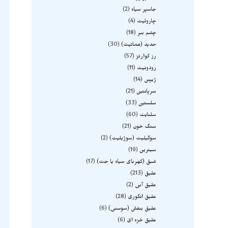
جاسپر سیاه
2
چاروئیت
4
چشم ببر
18
حدید (هماتیت)
30
رز کوارتز
57
رودونیت
11
ژیپس
14
سرپانتین
21
سلستین
33
سلنایت
60
سنگ خون
21
سوگیلیت (سوژیلیت)
2
سیترین
19
شبق (کهربای سیاه یا جت)
17
عقیق
213
عقیق آبی
2
عقیق انگوری
28
عقیق بنفش (سوسنی)
6
عقیق خزه ای
6