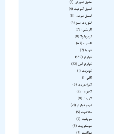
عقیق صورتی
5
فسیل آمونیت
4
فسیل مرجان
11
فلوریت سبز
4
کارنلین
75
کریزوکولا
8
کلسیت
43
کهربا
7
کوارتز
139
کوارتز آبی
22
کونزیت
1
گالن
1
لابرادوریت
9
لاجورد
25
لاریمار
9
لیمو کوارتز
21
مالاکیت
5
مزولیت
7
موسکوویت
6
موکائیت
7