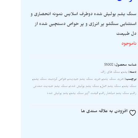
سنگ یشم پولیش شده دوطرف اسلایس نمونه انحصاری و
استثنایی سنگشو پر انرژی و پر خواص دستچین شده از
دل طبیعت
ناموجود
شناسه محصول:
S1002
دسته:
یشم
,
سنگ های راف
برچسب:
خرید سنگ یشم
,
خرید سنگ یشم جیدیت
,
خواص گردنبند سنگ یشم
,
سنگ یشم
,
سنگ یشم اصل
,
سنگ یشم پولیش شده
,
سنگ یشم جیدیت معدنی
راف
,
سنگ یشم میانمار راف
,
قیمت آویز سنگ یشم
,
یشم پولیش شده
افزودن به علاقه مندی ها