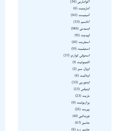
آکوامارین
36
آمازونیت
6
آمیتیست
90
آنالسیم
33
ابسیدین
189
اپیدوت
15
استلریت
45
استیلبیت
51
اسموکی کوارتز
37
اکتینولیت
1
اوپال سبز
2
اوناکیت
6
اونتورین
33
اونیکس
23
باریت
23
پرازیولیت
9
پیریت
25
تورمالین
41
جاسپر
67
جاسپر زرد
6