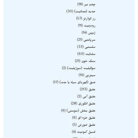
چشم ببر
18
حدید (هماتیت)
30
رز کوارتز
57
رودونیت
11
ژیپس
14
سرپانتین
21
سلستین
33
سلنایت
60
سنگ خون
21
سوگیلیت (سوژیلیت)
2
سیترین
19
شبق (کهربای سیاه یا جت)
17
عقیق
213
عقیق آبی
2
عقیق انگوری
28
عقیق بنفش (سوسنی)
6
عقیق خزه ای
6
عقیق صورتی
5
فسیل آمونیت
4