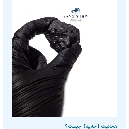
هماتیت (حدید) چیست؟