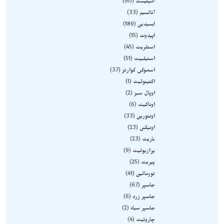
آمیتیست
90
آنالسیم
33
ابسیدین
189
اپیدوت
15
استلریت
45
استیلبیت
51
اسموکی کوارتز
37
اکتینولیت
1
اوپال سبز
2
اوناکیت
6
اونتورین
33
اونیکس
23
باریت
23
پرازیولیت
9
پیریت
25
تورمالین
41
جاسپر
67
جاسپر زرد
6
جاسپر سیاه
2
چاروئیت
4