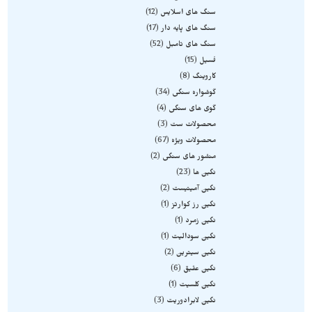
سنگ های اسلایس
12
سنگ های پایه دار
17
سنگ های تامبل
52
فسیل
15
کاروینگ
8
گوشواره سنگی
34
گوی های سنگی
4
محصولات ست
3
محصولات ویژه
67
منشور های سنگی
2
نگین ها
23
نگین آمیتیست
2
نگین رز کوارتز
1
نگین زمرد
1
نگین سودالیت
1
نگین سیترین
2
نگین عقیق
6
نگین کلسیت
1
نگین لابرادوریت
3