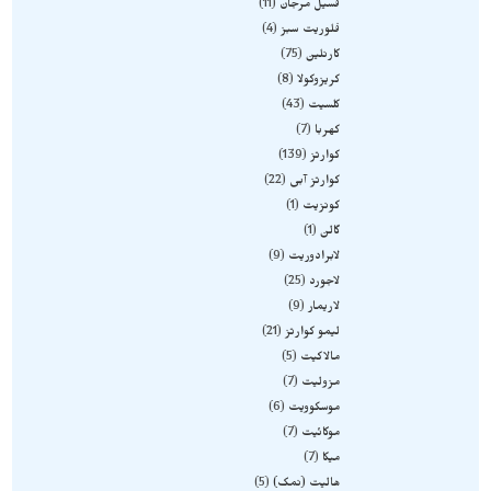
فسیل مرجان
11
فلوریت سبز
4
کارنلین
75
کریزوکولا
8
کلسیت
43
کهربا
7
کوارتز
139
کوارتز آبی
22
کونزیت
1
گالن
1
لابرادوریت
9
لاجورد
25
لاریمار
9
لیمو کوارتز
21
مالاکیت
5
مزولیت
7
موسکوویت
6
موکائیت
7
میکا
7
هالیت (نمک)
5