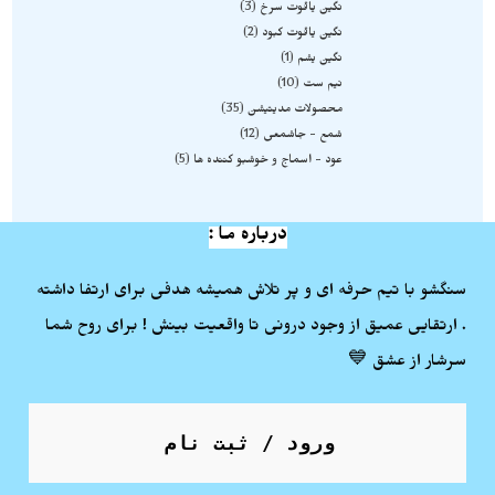
نگین یاقوت سرخ
3
نگین یاقوت کبود
2
نگین یشم
1
نیم ست
10
محصولات مدیتیشن
35
شمع - جاشمعی
12
عود - اسماج و خوشبو کننده ها
5
درباره ما :
سنگشو با تیم حرفه ای و پر تلاش همیشه هدفی برای ارتفا داشته
. ارتقایی عمیق از وجود درونی تا واقعیت بینش ! برای روح شما
سرشار از عشق 💙
ورود / ثبت نام