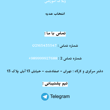
وبلاگ آموزشی
انتخاب هدیه
تماس با ما :
شماره تماس :
02165435547
شماره تماس 2 :
989999927688+
دفتر مرکزی و کارگاه : تهران - صفادشت - خیابان 13 آبان پلاک 13
تیم پشتیبانی :