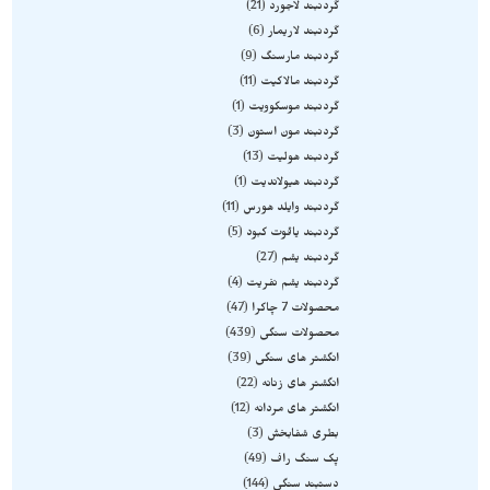
گردنبند لاجورد
21
گردنبند لاریمار
6
گردنبند مارسنگ
9
گردنبند مالاکیت
11
گردنبند موسکوویت
1
گردنبند مون استون
3
گردنبند هولیت
13
گردنبند هیولاندیت
1
گردنبند وایلد هورس
11
گردنبند یاقوت کبود
5
گردنبند یشم
27
گردنبند یشم نفریت
4
محصولات 7 چاکرا
47
محصولات سنگی
439
انگشتر های سنگی
39
انگشتر های زنانه
22
انگشتر های مردانه
12
بطری شفابخش
3
پک سنگ راف
49
دستبند سنگی
144