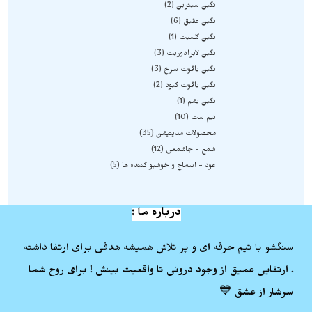
نگین سیترین
2
نگین عقیق
6
نگین کلسیت
1
نگین لابرادوریت
3
نگین یاقوت سرخ
3
نگین یاقوت کبود
2
نگین یشم
1
نیم ست
10
محصولات مدیتیشن
35
شمع - جاشمعی
12
عود - اسماج و خوشبو کننده ها
5
درباره ما :
سنگشو با تیم حرفه ای و پر تلاش همیشه هدفی برای ارتفا داشته
. ارتقایی عمیق از وجود درونی تا واقعیت بینش ! برای روح شما
سرشار از عشق 💙