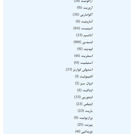
آراگونیت
24
آزوریت
15
آکوامارین
36
آمازونیت
6
آمیتیست
90
آنالسیم
33
ابسیدین
189
اپیدوت
15
استلریت
45
استیلبیت
51
اسموکی کوارتز
37
اکتینولیت
1
اوپال سبز
2
اوناکیت
6
اونتورین
33
اونیکس
23
باریت
23
پرازیولیت
9
پیریت
25
تورمالین
41