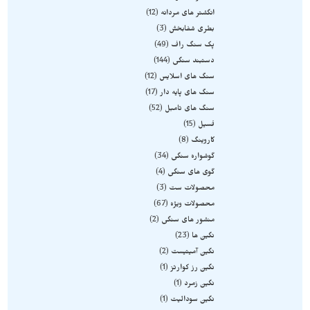
انگشتر های مردانه
12
بطری شفابخش
3
پک سنگ راف
49
دستبند سنگی
144
سنگ های اسلایس
12
سنگ های پایه دار
17
سنگ های تامبل
52
فسیل
15
کاروینگ
8
گوشواره سنگی
34
گوی های سنگی
4
محصولات ست
3
محصولات ویژه
67
منشور های سنگی
2
نگین ها
23
نگین آمیتیست
2
نگین رز کوارتز
1
نگین زمرد
1
نگین سودالیت
1