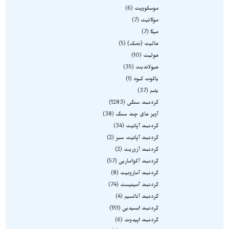
موسکوویت
6
موکائیت
7
میکا
7
هالیت (نمک)
5
هولیت
10
هیولاندیت
35
یاقوت کبود
1
یشم
37
گردنبند سنگی
1283
آویز های چند سنگ
38
گردنبند آپاتیت
34
گردنبند آپاتیت سبز
2
گردنبند آزوریت
2
گردنبند آکوامارین
57
گردنبند آمازونیت
8
گردنبند آمیتیست
74
گردنبند آنالسیم
4
گردنبند ابسیدین
151
گردنبند اپیدوت
6