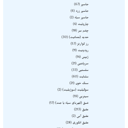
جاسپر
67
جاسپر زرد
6
جاسپر سیاه
2
چاروئیت
4
چشم ببر
18
حدید (هماتیت)
30
رز کوارتز
57
رودونیت
11
ژیپس
14
سرپانتین
21
سلستین
33
سلنایت
60
سنگ خون
21
سوگیلیت (سوژیلیت)
2
سیترین
19
شبق (کهربای سیاه یا جت)
17
عقیق
213
عقیق آبی
2
عقیق انگوری
28