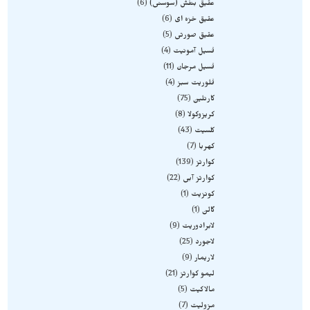
عقیق بنفش (سوسنی)
6
عقیق خزه ای
6
عقیق صورتی
5
فسیل آمونیت
4
فسیل مرجان
11
فلوریت سبز
4
کارنلین
75
کریزوکولا
8
کلسیت
43
کهربا
7
کوارتز
139
کوارتز آبی
22
کونزیت
1
گالن
1
لابرادوریت
9
لاجورد
25
لاریمار
9
لیمو کوارتز
21
مالاکیت
5
مزولیت
7