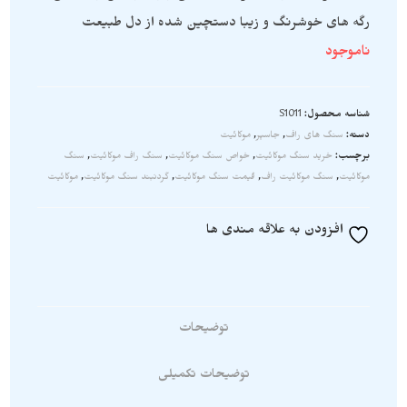
رگه های خوشرنگ و زیبا دستچین شده از دل طبیعت
ناموجود
شناسه محصول:
S1011
دسته:
سنگ های راف
,
جاسپر
,
موکائیت
برچسب:
خرید سنگ موکائیت
,
خواص سنگ موکائیت
,
سنگ راف موکائیت
,
سنگ
موکائیت
,
سنگ موکائیت راف
,
قیمت سنگ موکائیت
,
گردنبند سنگ موکائیت
,
موکائیت
افزودن به علاقه مندی ها
توضیحات
توضیحات تکمیلی