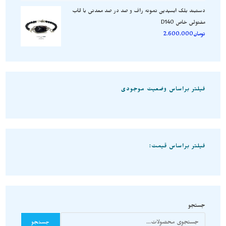
دستبند بلک ابسیدین نمونه راف و صد در صد معدنی با قاب
مفتولی خاص D140
تومان
2.600.000
فیلتر براساس وضعیت موجودی
فیلتر براساس قیمت:
جستجو
جستجو