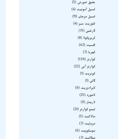
عقیق صورتی
5
فسیل آمونیت
4
فسیل مرجان
11
فلوریت سبز
4
کارنلین
75
کریزوکولا
8
کلسیت
43
کهربا
7
کوارتز
139
کوارتز آبی
22
کونزیت
1
گالن
1
لابرادوریت
9
لاجورد
25
لاریمار
9
لیمو کوارتز
21
مالاکیت
5
مزولیت
7
موسکوویت
6
موکائیت
7