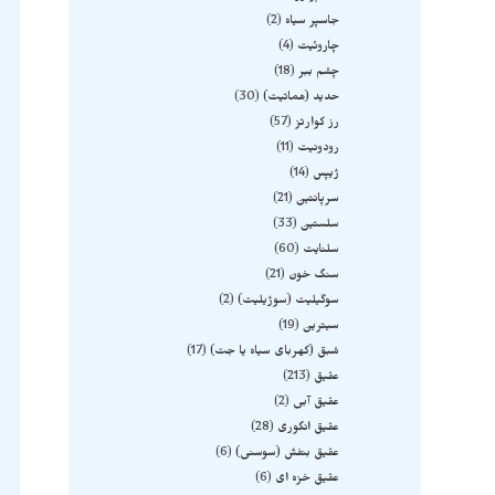
جاسپر سیاه
2
چاروئیت
4
چشم ببر
18
حدید (هماتیت)
30
رز کوارتز
57
رودونیت
11
ژیپس
14
سرپانتین
21
سلستین
33
سلنایت
60
سنگ خون
21
سوگیلیت (سوژیلیت)
2
سیترین
19
شبق (کهربای سیاه یا جت)
17
عقیق
213
عقیق آبی
2
عقیق انگوری
28
عقیق بنفش (سوسنی)
6
عقیق خزه ای
6