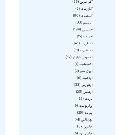
آکوامارین
36
آمازونیت
6
آمیتیست
90
آنالسیم
33
ابسیدین
189
اپیدوت
15
استلریت
45
استیلبیت
51
اسموکی کوارتز
37
اکتینولیت
1
اوپال سبز
2
اوناکیت
6
اونتورین
33
اونیکس
23
باریت
23
پرازیولیت
9
پیریت
25
تورمالین
41
جاسپر
67
جاسپر زرد
6