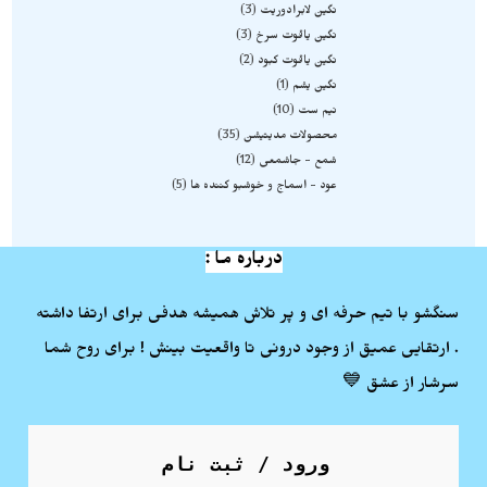
نگین لابرادوریت
3
نگین یاقوت سرخ
3
نگین یاقوت کبود
2
نگین یشم
1
نیم ست
10
محصولات مدیتیشن
35
شمع - جاشمعی
12
عود - اسماج و خوشبو کننده ها
5
درباره ما :
سنگشو با تیم حرفه ای و پر تلاش همیشه هدفی برای ارتفا داشته
. ارتقایی عمیق از وجود درونی تا واقعیت بینش ! برای روح شما
سرشار از عشق 💙
ورود / ثبت نام