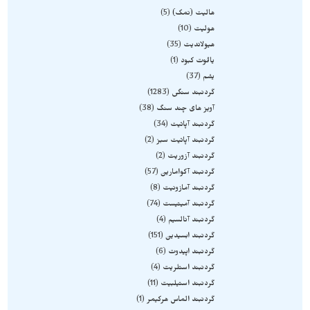
هالیت (نمک)
5
هولیت
10
هیولاندیت
35
یاقوت کبود
1
یشم
37
گردنبند سنگی
1283
آویز های چند سنگ
38
گردنبند آپاتیت
34
گردنبند آپاتیت سبز
2
گردنبند آزوریت
2
گردنبند آکوامارین
57
گردنبند آمازونیت
8
گردنبند آمیتیست
74
گردنبند آنالسیم
4
گردنبند ابسیدین
151
گردنبند اپیدوت
6
گردنبند استلریت
4
گردنبند استیلبیت
11
گردنبند الماس هرکیمر
1