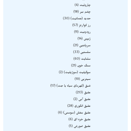
چاروئیت
4
چشم ببر
18
حدید (هماتیت)
30
رز کوارتز
57
رودونیت
11
ژیپس
14
سرپانتین
21
سلستین
33
سلنایت
60
سنگ خون
21
سوگیلیت (سوژیلیت)
2
سیترین
19
شبق (کهربای سیاه یا جت)
17
عقیق
213
عقیق آبی
2
عقیق انگوری
28
عقیق بنفش (سوسنی)
6
عقیق خزه ای
6
عقیق صورتی
5