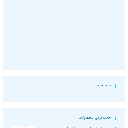
سنگ های راف
,
رز کوارتز
رز کوارتز کریستالی ژئود نمونه
اصل و معدنی S1606
تومان
510.000
افزودن به سبد خرید
سبد خرید
جدیدترین محصولات