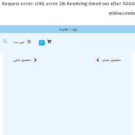
Request error: cURL error 28: Resolving timed out after 5000
milliseconds
ورود / عضویت
سنگ رزکوارتز زیبا نمونه استثنایی و اصل و معدنی S1424
شما اینجا هستید
خانه
»
سنگ های راف
»
سنگ رزکوارتز زیبا نمونه استثنایی و اصل و معدنی S1424
0
فهرست
محصول بعدی
محصول قبلی