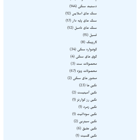
دستبند سنگی
144
سنگ های اسلایس
12
سنگ های پایه دار
17
سنگ های تامبل
52
فسیل
15
کاروینگ
8
گوشواره سنگی
34
گوی های سنگی
4
محصولات ست
3
محصولات ویژه
67
منشور های سنگی
2
نگین ها
23
نگین آمیتیست
2
نگین رز کوارتز
1
نگین زمرد
1
نگین سودالیت
1
نگین سیترین
2
نگین عقیق
6
نگین کلسیت
1