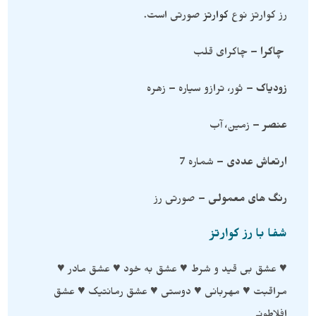
رز کوارتز نوع
کوارتز
صورتی است.
چاکرا
– چاکرای قلب
زودیاک
– ثور، ترازو سیاره – زهره
عنصر
– زمین، آب
ارتعاش عددی
– شماره 7
رنگ های معمولی
– صورتی رز
شفا با رز کوارتز
♥ عشق بی قید و شرط ♥ عشق به خود ♥ عشق مادر ♥
مراقبت ♥ مهربانی ♥ دوستی ♥ عشق رمانتیک ♥ عشق