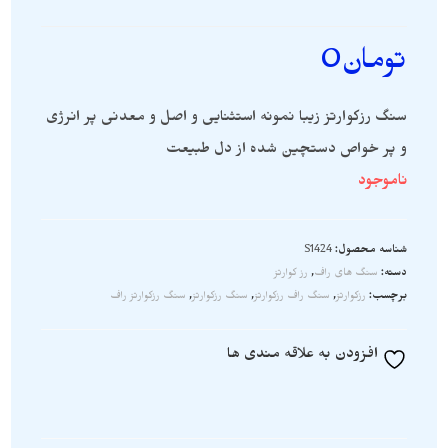
تومان
0
سنگ رزکوارتز زیبا نمونه استثنایی و اصل و معدنی پر انرژی
و پر خواص دستچین شده از دل طبیعت
ناموجود
شناسه محصول:
S1424
دسته:
سنگ های راف
,
رز کوارتز
برچسب:
رزکوارتز
,
سنگ راف رزکوارتز
,
سنگ رزکوارتز
,
سنگ رزکوارتز راف
افزودن به علاقه مندی ها