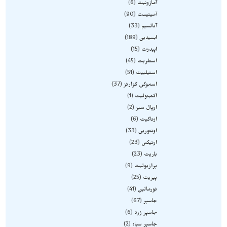
آمازونیت
6
آمیتیست
90
آنالسیم
33
ابسیدین
189
اپیدوت
15
استلریت
45
استیلبیت
51
اسموکی کوارتز
37
اکتینولیت
1
اوپال سبز
2
اوناکیت
6
اونتورین
33
اونیکس
23
باریت
23
پرازیولیت
9
پیریت
25
تورمالین
41
جاسپر
67
جاسپر زرد
6
جاسپر سیاه
2