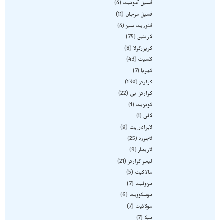
فسیل آمونیت
4
فسیل مرجان
11
فلوریت سبز
4
کارنلین
75
کریزوکولا
8
کلسیت
43
کهربا
7
کوارتز
139
کوارتز آبی
22
کونزیت
1
گالن
1
لابرادوریت
9
لاجورد
25
لاریمار
9
لیمو کوارتز
21
مالاکیت
5
مزولیت
7
موسکوویت
6
موکائیت
7
میکا
7