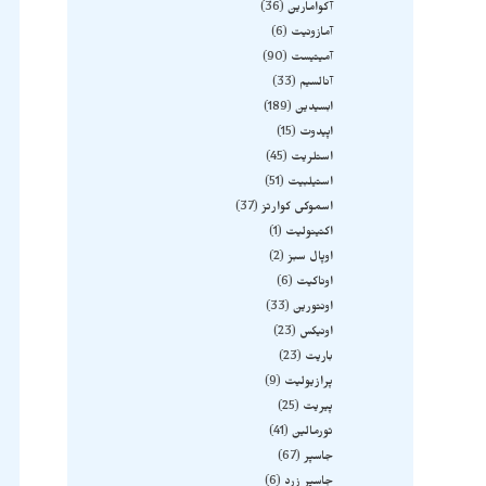
آکوامارین
36
آمازونیت
6
آمیتیست
90
آنالسیم
33
ابسیدین
189
اپیدوت
15
استلریت
45
استیلبیت
51
اسموکی کوارتز
37
اکتینولیت
1
اوپال سبز
2
اوناکیت
6
اونتورین
33
اونیکس
23
باریت
23
پرازیولیت
9
پیریت
25
تورمالین
41
جاسپر
67
جاسپر زرد
6