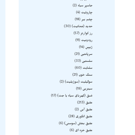
جاسپر سیاه
2
چاروئیت
4
چشم ببر
18
حدید (هماتیت)
30
رز کوارتز
57
رودونیت
11
ژیپس
14
سرپانتین
21
سلستین
33
سلنایت
60
سنگ خون
21
سوگیلیت (سوژیلیت)
2
سیترین
19
شبق (کهربای سیاه یا جت)
17
عقیق
213
عقیق آبی
2
عقیق انگوری
28
عقیق بنفش (سوسنی)
6
عقیق خزه ای
6