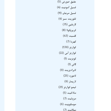
عقیق صورتی
5
فسیل آمونیت
4
فسیل مرجان
11
فلوریت سبز
4
کارنلین
75
کریزوکولا
8
کلسیت
43
کهربا
7
کوارتز
139
کوارتز آبی
22
کونزیت
1
گالن
1
لابرادوریت
9
لاجورد
25
لاریمار
9
لیمو کوارتز
21
مالاکیت
5
مزولیت
7
موسکوویت
6
موکائیت
7