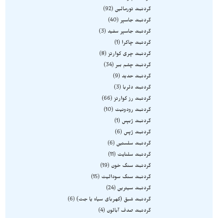
گردنبند تورمالین
92
گردنبند جاسپر
40
گردنبند جاسپر سفید
3
گردنبند چاکرا
1
گردنبند چری کوارتز
8
گردنبند چشم ببر
34
گردنبند حدید
9
گردنبند دلربا
3
گردنبند رز کوارتز
66
گردنبند رودونیت
10
گردنبند ژبپس
1
گردنبند ژپس
6
گردنبند سلستین
6
گردنبند سلنایت
11
گردنبند سنگ خون
19
گردنبند سنگ سودالیت
15
گردنبند سیترین
24
گردنبند شبق (کهربای سیاه یا جت)
6
گردنبند صدف آبالون
4