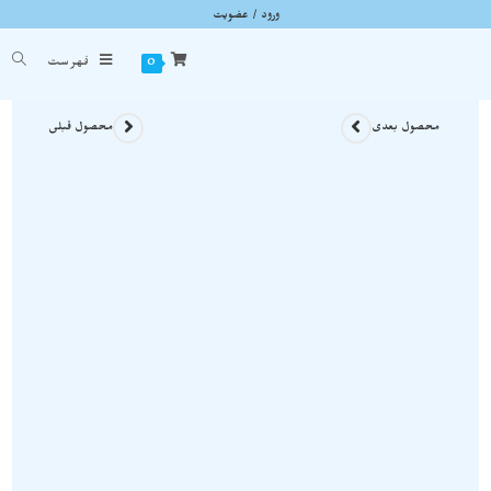
ورود / عضویت
سنگ ابسیدین سیاه Black Obsidian اصل و معدنی بر روی بستر S525
شما اینجا هستید
خانه
»
سنگ های راف
»
سنگ ابسیدین سیاه Black Obsidian اصل و معدنی بر روی بستر S525
0
فهرست
محصول بعدی
محصول قبلی