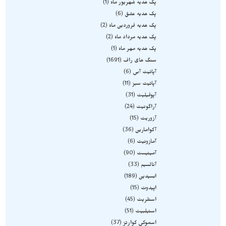
پک هدیه شهریور ماه
1
پک هدیه عشق
6
پک هدیه فروردین ماه
2
پک هدیه مرداد ماه
2
پک هدیه مهر ماه
1
سنگ های راف
1691
آپاتیت آبی
6
آپاتیت سبز
11
آپوفیلیت
31
آراگونیت
24
آزوریت
15
آکوامارین
36
آمازونیت
6
آمیتیست
90
آنالسیم
33
ابسیدین
189
اپیدوت
15
استلریت
45
استیلبیت
51
اسموکی کوارتز
37