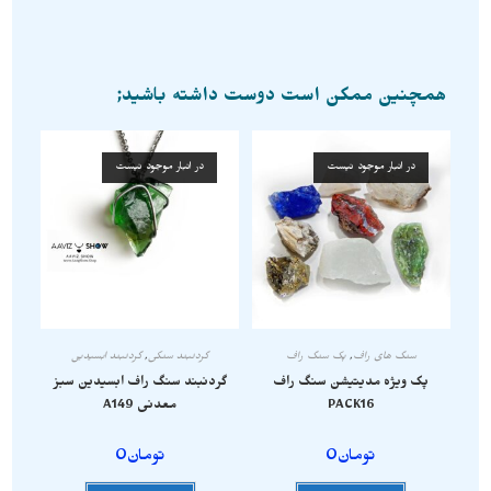
همچنین ممکن است دوست داشته باشید;
در انبار موجود نیست
در انبار موجود نیست
سنگ های راف
,
پک سنگ راف
گردنبند سنگی
,
گردنبند ابسیدین
پک ویژه مدیتیشن سنگ راف
گردنبند سنگ راف ابسیدین سبز
PACK16
معدنی A149
تومان
0
تومان
0