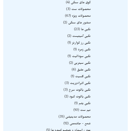
گوی های سنگی
4
محصولات ست
3
محصولات ویژه
67
منشور های سنگی
2
نگین ها
23
نگین آمیتیست
2
نگین رز کوارتز
1
نگین زمرد
1
نگین سودالیت
1
نگین سیترین
2
نگین عقیق
6
نگین کلسیت
1
نگین لابرادوریت
3
نگین یاقوت سرخ
3
نگین یاقوت کبود
2
نگین یشم
1
نیم ست
10
محصولات مدیتیشن
35
شمع - جاشمعی
12
عود - اسماج و خوشبو کننده ها
5