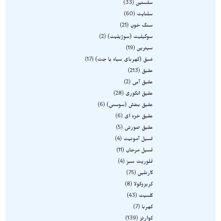
سلستین
33
سلنایت
60
سنگ خون
21
سوگیلیت (سوژیلیت)
2
سیترین
19
شبق (کهربای سیاه یا جت)
17
عقیق
213
عقیق آبی
2
عقیق انگوری
28
عقیق بنفش (سوسنی)
6
عقیق خزه ای
6
عقیق صورتی
5
فسیل آمونیت
4
فسیل مرجان
11
فلوریت سبز
4
کارنلین
75
کریزوکولا
8
کلسیت
43
کهربا
7
کوارتز
139