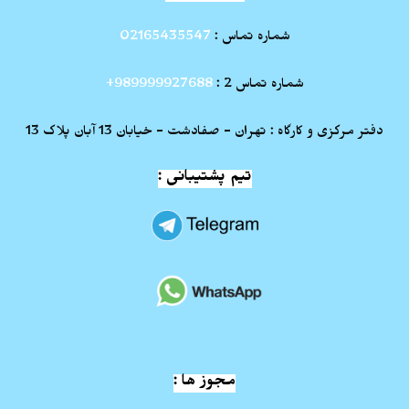
شماره تماس :
02165435547
شماره تماس 2 :
989999927688+
دفتر مرکزی و کارگاه : تهران - صفادشت - خیابان 13 آبان پلاک 13
تیم پشتیبانی :
مجوز ها :