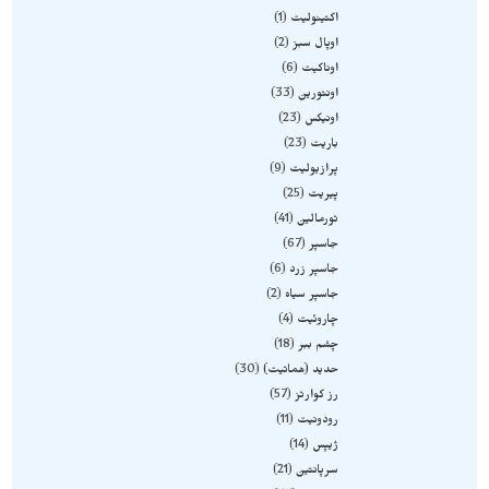
اکتینولیت
1
اوپال سبز
2
اوناکیت
6
اونتورین
33
اونیکس
23
باریت
23
پرازیولیت
9
پیریت
25
تورمالین
41
جاسپر
67
جاسپر زرد
6
جاسپر سیاه
2
چاروئیت
4
چشم ببر
18
حدید (هماتیت)
30
رز کوارتز
57
رودونیت
11
ژیپس
14
سرپانتین
21