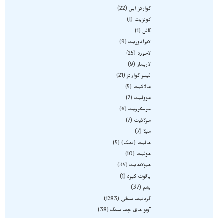
کوارتز آبی
22
کونزیت
1
گالن
1
لابرادوریت
9
لاجورد
25
لاریمار
9
لیمو کوارتز
21
مالاکیت
5
مزولیت
7
موسکوویت
6
موکائیت
7
میکا
7
هالیت (نمک)
5
هولیت
10
هیولاندیت
35
یاقوت کبود
1
یشم
37
گردنبند سنگی
1283
آویز های چند سنگ
38