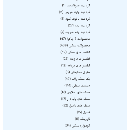
گردنبند هیولاندیت
1
گردنبند وایلد هورس
11
گردنبند یاقوت کبود
5
گردنبند یشم
27
گردنبند یشم نفریت
4
محصولات 7 چاکرا
47
محصولات سنگی
439
انگشتر های سنگی
39
انگشتر های زنانه
22
انگشتر های مردانه
12
بطری شفابخش
3
پک سنگ راف
49
دستبند سنگی
144
سنگ های اسلایس
12
سنگ های پایه دار
17
سنگ های تامبل
52
فسیل
15
کاروینگ
8
گوشواره سنگی
34