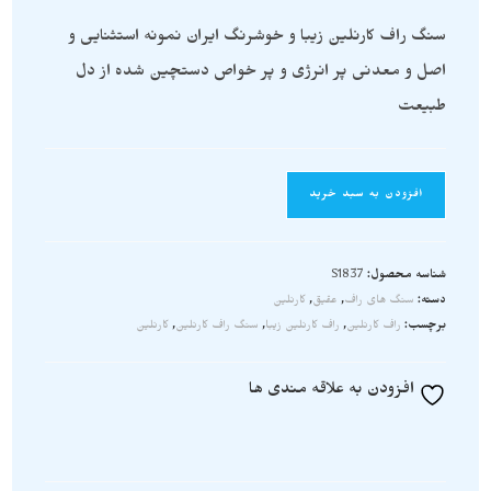
سنگ راف کارنلین زیبا و خوشرنگ ایران نمونه استثنایی و
اصل و معدنی پر انرژی و پر خواص دستچین شده از دل
طبیعت
افزودن به سبد خرید
شناسه محصول:
S1837
دسته:
سنگ های راف
,
عقیق
,
کارنلین
برچسب:
راف کارنلین
,
راف کارنلین زیبا
,
سنگ راف کارنلین
,
کارنلین
افزودن به علاقه مندی ها