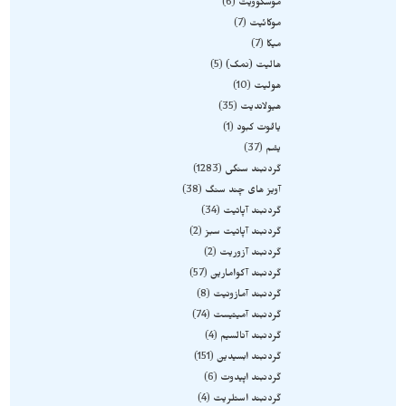
موسکوویت
6
موکائیت
7
میکا
7
هالیت (نمک)
5
هولیت
10
هیولاندیت
35
یاقوت کبود
1
یشم
37
گردنبند سنگی
1283
آویز های چند سنگ
38
گردنبند آپاتیت
34
گردنبند آپاتیت سبز
2
گردنبند آزوریت
2
گردنبند آکوامارین
57
گردنبند آمازونیت
8
گردنبند آمیتیست
74
گردنبند آنالسیم
4
گردنبند ابسیدین
151
گردنبند اپیدوت
6
گردنبند استلریت
4