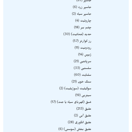
جاسپر
67
جاسپر زرد
6
جاسپر سیاه
2
چاروئیت
4
چشم ببر
18
حدید (هماتیت)
30
رز کوارتز
57
رودونیت
11
ژیپس
14
سرپانتین
21
سلستین
33
سلنایت
60
سنگ خون
21
سوگیلیت (سوژیلیت)
2
سیترین
19
شبق (کهربای سیاه یا جت)
17
عقیق
213
عقیق آبی
2
عقیق انگوری
28
عقیق بنفش (سوسنی)
6