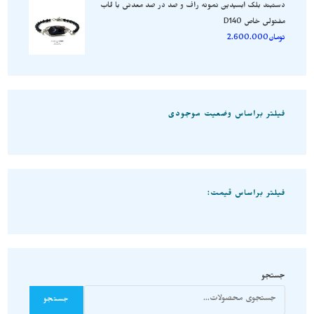
دستبند بلک ابسیدین نمونه راف و صد در صد معدنی با قاب
مفتولی خاص D140
تومان
2.600.000
فیلتر براساس وضعیت موجودی
فیلتر براساس قیمت:
جستجو
جستجو