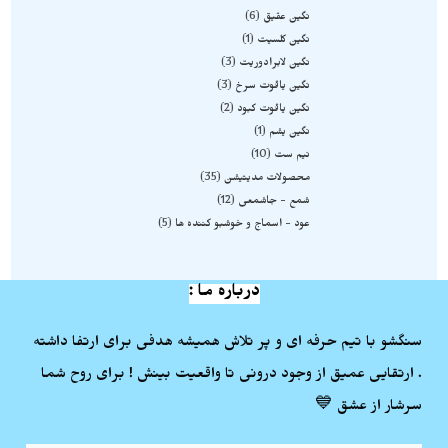
نگین عقیق
6
نگین کلسیت
1
نگین لابرادوریت
3
نگین یاقوت سرخ
3
نگین یاقوت کبود
2
نگین یشم
1
نیم ست
10
محصولات مدیتیشن
35
شمع - جاشمعی
12
عود - اسماج و خوشبو کننده ها
5
درباره ما :
سنگشو با تیم حرفه ای و پر تلاش همیشه هدفی برای ارتفا داشته
. ارتقایی عمیق از وجود درونی تا واقعیت بینش ! برای روح شما
سرشار از عشق 💙