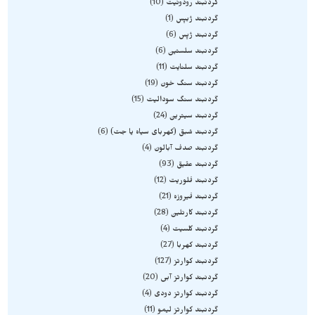
گردنبند رودونیت
10
گردنبند ژبپس
1
گردنبند ژپس
6
گردنبند سلستین
6
گردنبند سلنایت
11
گردنبند سنگ خون
19
گردنبند سنگ سودالیت
15
گردنبند سیترین
24
گردنبند شبق (کهربای سیاه یا جت)
6
گردنبند صدف آبالون
4
گردنبند عقیق
93
گردنبند فلوریت
12
گردنبند فیروزه
21
گردنبند کارنلین
28
گردنبند کلسیت
4
گردنبند کهربا
27
گردنبند کوارتز
127
گردنبند کوارتز آبی
20
گردنبند کوارتز دودی
4
گردنبند کوارتز لیمو
11