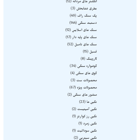
انگشتر های مردانه
12
بطری شفابخش
3
پک سنگ راف
49
دستبند سنگی
144
سنگ های اسلایس
12
سنگ های پایه دار
17
سنگ های تامبل
52
فسیل
15
کاروینگ
8
گوشواره سنگی
34
گوی های سنگی
4
محصولات ست
3
محصولات ویژه
67
منشور های سنگی
2
نگین ها
23
نگین آمیتیست
2
نگین رز کوارتز
1
نگین زمرد
1
نگین سودالیت
1
نگین سیترین
2