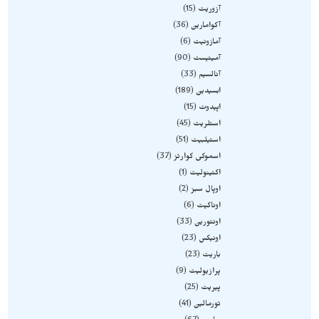
آزوریت
15
آکوامارین
36
آمازونیت
6
آمیتیست
90
آنالسیم
33
ابسیدین
189
اپیدوت
15
استلریت
45
استیلبیت
51
اسموکی کوارتز
37
اکتینولیت
1
اوپال سبز
2
اوناکیت
6
اونتورین
33
اونیکس
23
باریت
23
پرازیولیت
9
پیریت
25
تورمالین
41