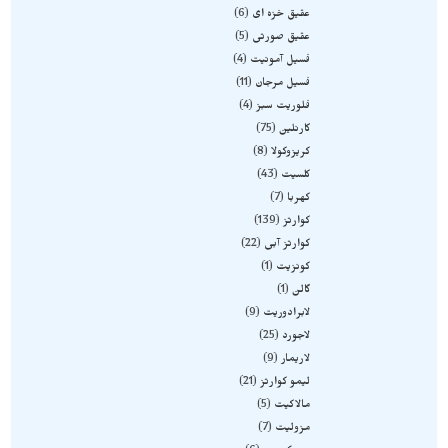
عقیق خزه ای
6
عقیق صورتی
5
فسیل آمونیت
4
فسیل مرجان
11
فلوریت سبز
4
کارنلین
75
کریزوکولا
8
کلسیت
43
کهربا
7
کوارتز
139
کوارتز آبی
22
کونزیت
1
گالن
1
لابرادوریت
9
لاجورد
25
لاریمار
9
لیمو کوارتز
21
مالاکیت
5
مزولیت
7