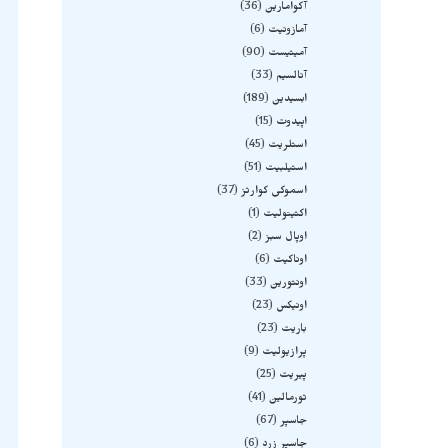
آکوامارین
36
آمازونیت
6
آمیتیست
90
آنالسیم
33
ابسیدین
189
اپیدوت
15
استلریت
45
استیلبیت
51
اسموکی کوارتز
37
اکتینولیت
1
اوپال سبز
2
اوناکیت
6
اونتورین
33
اونیکس
23
باریت
23
پرازیولیت
9
پیریت
25
تورمالین
41
جاسپر
67
جاسپر زرد
6