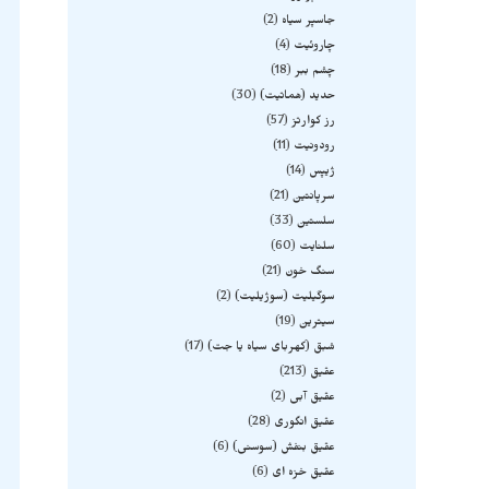
جاسپر سیاه
2
چاروئیت
4
چشم ببر
18
حدید (هماتیت)
30
رز کوارتز
57
رودونیت
11
ژیپس
14
سرپانتین
21
سلستین
33
سلنایت
60
سنگ خون
21
سوگیلیت (سوژیلیت)
2
سیترین
19
شبق (کهربای سیاه یا جت)
17
عقیق
213
عقیق آبی
2
عقیق انگوری
28
عقیق بنفش (سوسنی)
6
عقیق خزه ای
6