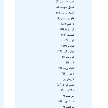
عقیق صورتی
5
فسیل آمونیت
4
فسیل مرجان
11
فلوریت سبز
4
کارنلین
75
کریزوکولا
8
کلسیت
43
کهربا
7
کوارتز
139
کوارتز آبی
22
کونزیت
1
گالن
1
لابرادوریت
9
لاجورد
25
لاریمار
9
لیمو کوارتز
21
مالاکیت
5
مزولیت
7
موسکوویت
6
موکائیت
7