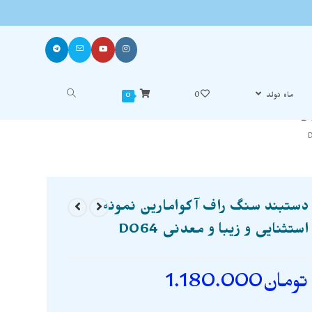
ماه تولد
0
0
دستبند سنگ راف آکوامارین نمونه
استثنایی و زیبا و معدنی D064
تومان
1.180.000