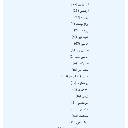
اونتورین
33
اونیکس
23
باریت
23
پرازیولیت
9
پیریت
25
تورمالین
41
جاسپر
67
جاسپر زرد
6
جاسپر سیاه
2
چاروئیت
4
چشم ببر
18
حدید (هماتیت)
30
رز کوارتز
57
رودونیت
11
ژیپس
14
سرپانتین
21
سلستین
33
سلنایت
60
سنگ خون
21