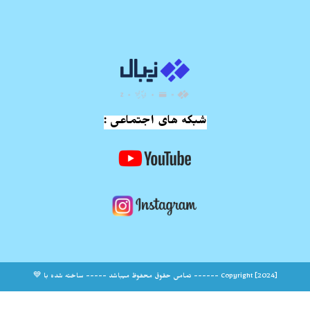
شبکه های اجتماعی :
Copyright [2024] ------ تمامی حقوق محفوظ میباشد ----- ساخته شده با 💙