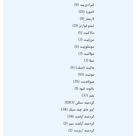
لابرادوریت
9
لاجورد
25
لاریمار
9
لیمو کوارتز
21
مالاکیت
5
مزولیت
7
موسکوویت
6
موکائیت
7
میکا
7
هالیت (نمک)
5
هولیت
10
هیولاندیت
35
یاقوت کبود
1
یشم
37
گردنبند سنگی
1283
آویز های چند سنگ
38
گردنبند آپاتیت
34
گردنبند آپاتیت سبز
2
گردنبند آزوریت
2