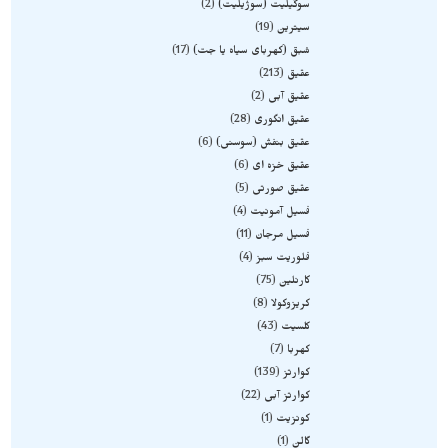
سوگیلیت (سوژیلیت)
2
سیترین
19
شبق (کهربای سیاه یا جت)
17
عقیق
213
عقیق آبی
2
عقیق انگوری
28
عقیق بنفش (سوسنی)
6
عقیق خزه ای
6
عقیق صورتی
5
فسیل آمونیت
4
فسیل مرجان
11
فلوریت سبز
4
کارنلین
75
کریزوکولا
8
کلسیت
43
کهربا
7
کوارتز
139
کوارتز آبی
22
کونزیت
1
گالن
1