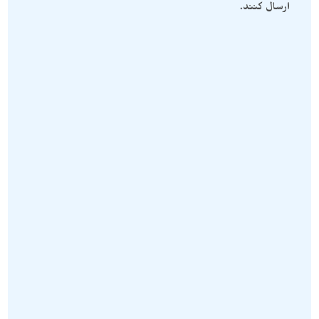
ارسال کنند.
دستبند سنگی
,
محصولات سنگی
دستبند سنگی
,
محصولات سنگی
دستبند خوشبختی از سنگ
دستبند فیروزه نیشابور سنگ راف
اونتورین سبز صد در صد راف و
و معدنی نمونه خاص و استثنایی
معدنی D137
D138