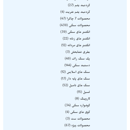
گردنبند یشم
27
گردنبند یشم نفریت
4
محصولات 7 چاکرا
47
محصولات سنگی
439
انگشتر های سنگی
39
انگشتر های زنانه
22
انگشتر های مردانه
12
بطری شفابخش
3
پک سنگ راف
49
دستبند سنگی
144
سنگ های اسلایس
12
سنگ های پایه دار
17
سنگ های تامبل
52
فسیل
15
کاروینگ
8
گوشواره سنگی
34
گوی های سنگی
4
محصولات ست
3
محصولات ویژه
67