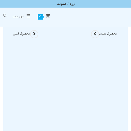
ورود / عضویت
دستبند سنگ آپاتیت آبی blue apatite معدنی و راف نمونه دستساز و ویژه D050
شما اینجا هستید
خانه
»
محصولات سنگی
»
دستبند سنگ آپاتیت آبی blue apatite معدنی و راف نمونه دستساز و ویژه D050
0
فهرست
محصول بعدی
محصول قبلی