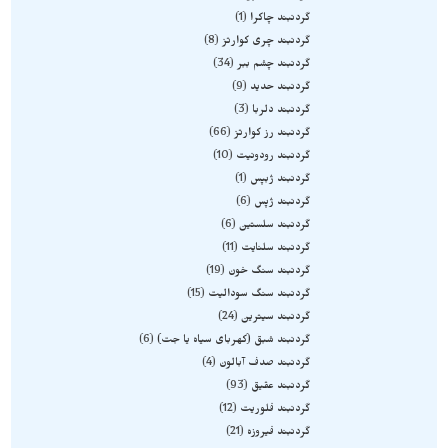
گردنبند چاکرا
1
گردنبند چری کوارتز
8
گردنبند چشم ببر
34
گردنبند حدید
9
گردنبند دلربا
3
گردنبند رز کوارتز
66
گردنبند رودونیت
10
گردنبند ژبپس
1
گردنبند ژپس
6
گردنبند سلستین
6
گردنبند سلنایت
11
گردنبند سنگ خون
19
گردنبند سنگ سودالیت
15
گردنبند سیترین
24
گردنبند شبق (کهربای سیاه یا جت)
6
گردنبند صدف آبالون
4
گردنبند عقیق
93
گردنبند فلوریت
12
گردنبند فیروزه
21