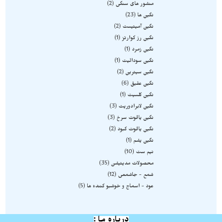
منشور های سنگی
2
نگین ها
23
نگین آمیتیست
2
نگین رز کوارتز
1
نگین زمرد
1
نگین سودالیت
1
نگین سیترین
2
نگین عقیق
6
نگین کلسیت
1
نگین لابرادوریت
3
نگین یاقوت سرخ
3
نگین یاقوت کبود
2
نگین یشم
1
نیم ست
10
محصولات مدیتیشن
35
شمع - جاشمعی
12
عود - اسماج و خوشبو کننده ها
5
درباره ما :