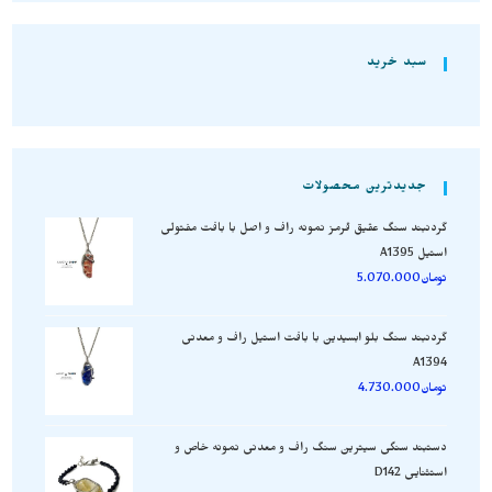
سبد خرید
جدیدترین محصولات
گردنبند سنگ عقیق قرمز نمونه راف و اصل با بافت مفتولی
استیل A1395
تومان
5.070.000
گردنبند سنگ بلو ابسیدین با بافت استیل راف و معدنی
A1394
تومان
4.730.000
دستبند سنگی سیترین سنگ راف و معدنی نمونه خاص و
استثنایی D142