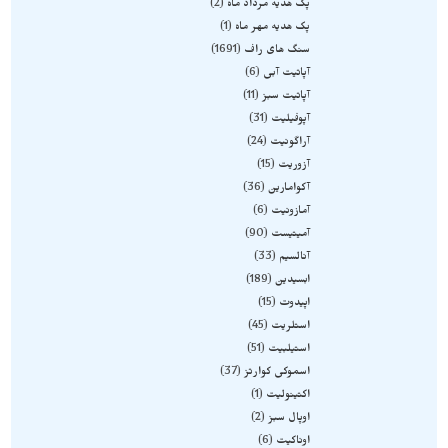
پک هدیه مرداد ماه
2
پک هدیه مهر ماه
1
سنگ های راف
1691
آپاتیت آبی
6
آپاتیت سبز
11
آپوفیلیت
31
آراگونیت
24
آزوریت
15
آکوامارین
36
آمازونیت
6
آمیتیست
90
آنالسیم
33
ابسیدین
189
اپیدوت
15
استلریت
45
استیلبیت
51
اسموکی کوارتز
37
اکتینولیت
1
اوپال سبز
2
اوناکیت
6