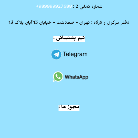
شماره تماس 2 :
989999927688+
دفتر مرکزی و کارگاه : تهران - صفادشت - خیابان 13 آبان پلاک 13
تیم پشتیبانی :
مجوز ها :