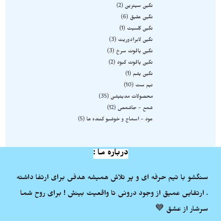
نگین سیترین
2
نگین عقیق
6
نگین کلسیت
1
نگین لابرادوریت
3
نگین یاقوت سرخ
3
نگین یاقوت کبود
2
نگین یشم
1
نیم ست
10
محصولات مدیتیشن
35
شمع - جاشمعی
12
عود - اسماج و خوشبو کننده ها
5
درباره ما :
سنگشو با تیم حرفه ای و پر تلاش همیشه هدفی برای ارتفا داشته
. ارتقایی عمیق از وجود درونی تا واقعیت بینش ! برای روح شما
سرشار از عشق 💙