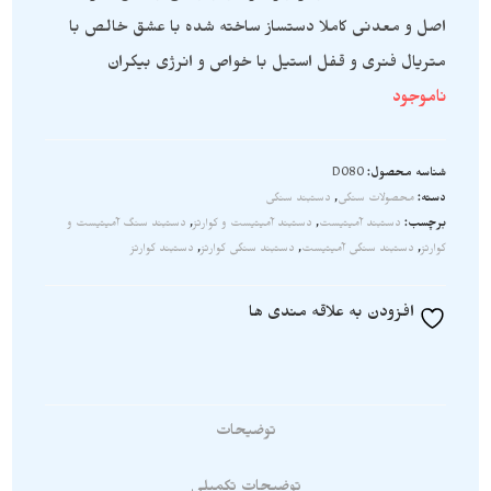
اصل و معدنی کاملا دستساز ساخته شده با عشق خالص با
متریال فنری و قفل استیل با خواص و انرژی بیکران
ناموجود
شناسه محصول:
D080
دسته:
محصولات سنگی
,
دستبند سنگی
برچسب:
دستبند آمیتیست
,
دستبند آمیتیست و کوارتز
,
دستبند سنگ آمیتیست و
کوارتز
,
دستبند سنگی آمیتیست
,
دستبند سنگی کوارتز
,
دستبند کوارتز
افزودن به علاقه مندی ها
توضیحات
توضیحات تکمیلی