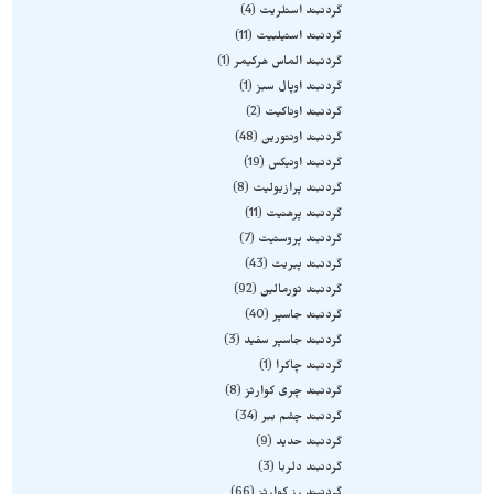
گردنبند استلریت
4
گردنبند استیلبیت
11
گردنبند الماس هرکیمر
1
گردنبند اوپال سبز
1
گردنبند اوناکیت
2
گردنبند اونتورین
48
گردنبند اونیکس
19
گردنبند پرازیولیت
8
گردنبند پرهنیت
11
گردنبند پروستیت
7
گردنبند پیریت
43
گردنبند تورمالین
92
گردنبند جاسپر
40
گردنبند جاسپر سفید
3
گردنبند چاکرا
1
گردنبند چری کوارتز
8
گردنبند چشم ببر
34
گردنبند حدید
9
گردنبند دلربا
3