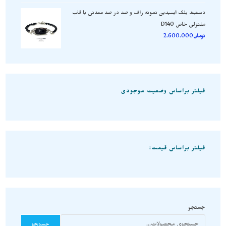
دستبند بلک ابسیدین نمونه راف و صد در صد معدنی با قاب
مفتولی خاص D140
تومان
2.600.000
فیلتر براساس وضعیت موجودی
فیلتر براساس قیمت:
جستجو
جستجو