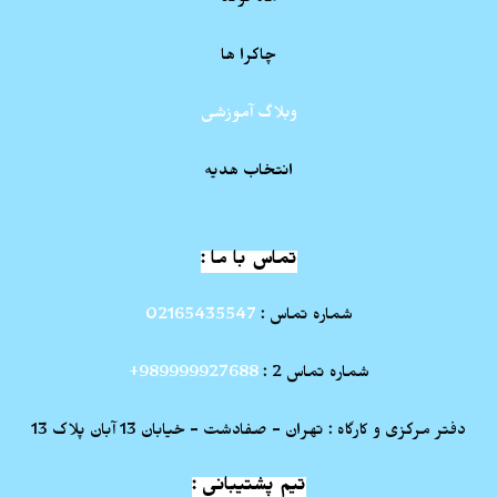
ماه تولد
چاکرا ها
وبلاگ آموزشی
انتخاب هدیه
تماس با ما :
شماره تماس :
02165435547
شماره تماس 2 :
989999927688+
دفتر مرکزی و کارگاه : تهران - صفادشت - خیابان 13 آبان پلاک 13
تیم پشتیبانی :