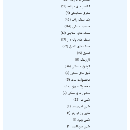
انگشتر های زنانه
22
انگشتر های مردانه
12
بطری شفابخش
3
پک سنگ راف
49
دستبند سنگی
144
سنگ های اسلایس
12
سنگ های پایه دار
17
سنگ های تامبل
52
فسیل
15
کاروینگ
8
گوشواره سنگی
34
گوی های سنگی
4
محصولات ست
3
محصولات ویژه
67
منشور های سنگی
2
نگین ها
23
نگین آمیتیست
2
نگین رز کوارتز
1
نگین زمرد
1
نگین سودالیت
1