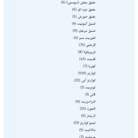
عقیق بنفش (سوسنی)
6
عقیق خزه ای
6
عقیق صورتی
5
فسیل آمونیت
4
فسیل مرجان
11
فلوریت سبز
4
کارنلین
75
کریزوکولا
8
کلسیت
43
کهربا
7
کوارتز
139
کوارتز آبی
22
کونزیت
1
گالن
1
لابرادوریت
9
لاجورد
25
لاریمار
9
لیمو کوارتز
21
مالاکیت
5
مزولیت
7