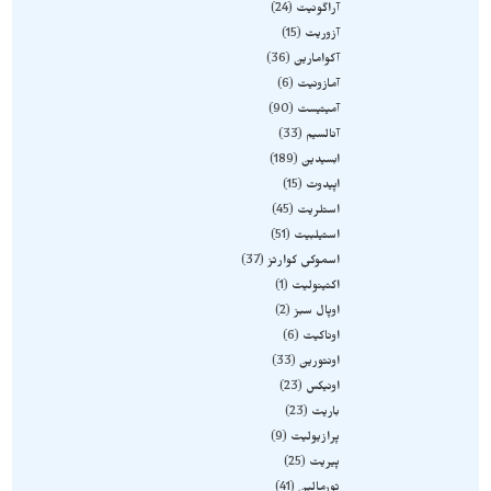
آراگونیت
24
آزوریت
15
آکوامارین
36
آمازونیت
6
آمیتیست
90
آنالسیم
33
ابسیدین
189
اپیدوت
15
استلریت
45
استیلبیت
51
اسموکی کوارتز
37
اکتینولیت
1
اوپال سبز
2
اوناکیت
6
اونتورین
33
اونیکس
23
باریت
23
پرازیولیت
9
پیریت
25
تورمالین
41