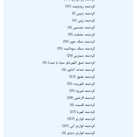
گردنبند رز کوارتز
66
گردنبند رودونیت
10
گردنبند ژبپس
1
گردنبند ژپس
6
گردنبند سلستین
6
گردنبند سلنایت
11
گردنبند سنگ خون
19
گردنبند سنگ سودالیت
15
گردنبند سیترین
24
گردنبند شبق (کهربای سیاه یا جت)
6
گردنبند صدف آبالون
4
گردنبند عقیق
93
گردنبند فلوریت
12
گردنبند فیروزه
21
گردنبند کارنلین
28
گردنبند کلسیت
4
گردنبند کهربا
27
گردنبند کوارتز
127
گردنبند کوارتز آبی
20
گردنبند کوارتز دودی
4