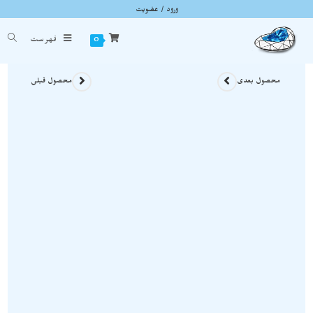
ورود / عضویت
دستبند آمیتیست و کوارتز سرشار از آرامش و عشق D080
شما اینجا هستید
خانه
»
محصولات سنگی
»
دستبند آمیتیست و کوارتز سرشار از آرامش و عشق D080
0
فهرست
محصول بعدی
محصول قبلی