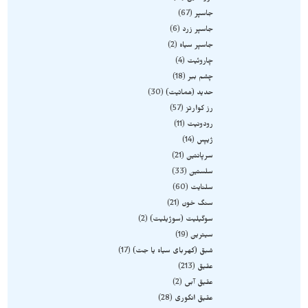
جاسپر
67
جاسپر زرد
6
جاسپر سیاه
2
چاروئیت
4
چشم ببر
18
حدید (هماتیت)
30
رز کوارتز
57
رودونیت
11
ژیپس
14
سرپانتین
21
سلستین
33
سلنایت
60
سنگ خون
21
سوگیلیت (سوژیلیت)
2
سیترین
19
شبق (کهربای سیاه یا جت)
17
عقیق
213
عقیق آبی
2
عقیق انگوری
28