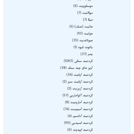
موسکوویت
6
موکائیت
7
میکا
7
هالیت (نمک)
5
هولیت
10
هیولاندیت
35
یاقوت کبود
1
یشم
37
گردنبند سنگی
1283
آویز های چند سنگ
38
گردنبند آپاتیت
34
گردنبند آپاتیت سبز
2
گردنبند آزوریت
2
گردنبند آکوامارین
57
گردنبند آمازونیت
8
گردنبند آمیتیست
74
گردنبند آنالسیم
4
گردنبند ابسیدین
151
گردنبند اپیدوت
6