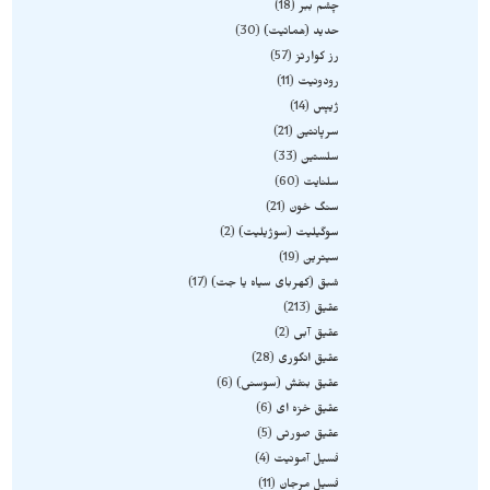
چشم ببر
18
حدید (هماتیت)
30
رز کوارتز
57
رودونیت
11
ژیپس
14
سرپانتین
21
سلستین
33
سلنایت
60
سنگ خون
21
سوگیلیت (سوژیلیت)
2
سیترین
19
شبق (کهربای سیاه یا جت)
17
عقیق
213
عقیق آبی
2
عقیق انگوری
28
عقیق بنفش (سوسنی)
6
عقیق خزه ای
6
عقیق صورتی
5
فسیل آمونیت
4
فسیل مرجان
11