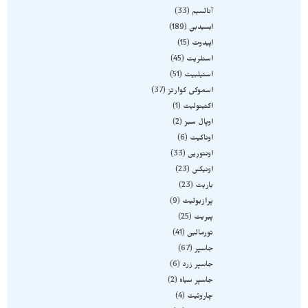
آنالسیم
33
ابسیدین
189
اپیدوت
15
استلریت
45
استیلبیت
51
اسموکی کوارتز
37
اکتینولیت
1
اوپال سبز
2
اوناکیت
6
اونتورین
33
اونیکس
23
باریت
23
پرازیولیت
9
پیریت
25
تورمالین
41
جاسپر
67
جاسپر زرد
6
جاسپر سیاه
2
چاروئیت
4