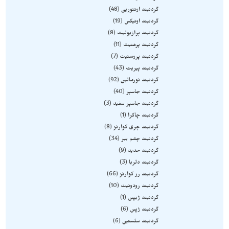
گردنبند اونتورین
48
گردنبند اونیکس
19
گردنبند پرازیولیت
8
گردنبند پرهنیت
11
گردنبند پروستیت
7
گردنبند پیریت
43
گردنبند تورمالین
92
گردنبند جاسپر
40
گردنبند جاسپر سفید
3
گردنبند چاکرا
1
گردنبند چری کوارتز
8
گردنبند چشم ببر
34
گردنبند حدید
9
گردنبند دلربا
3
گردنبند رز کوارتز
66
گردنبند رودونیت
10
گردنبند ژبپس
1
گردنبند ژپس
6
گردنبند سلستین
6