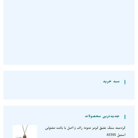
معدنی S1631
تومان
340.000
تومان
510.000
افزودن به سبد خرید
افزودن به سبد خرید
سبد خرید
جدیدترین محصولات
گردنبند سنگ عقیق قرمز نمونه راف و اصل با بافت مفتولی
استیل A1395