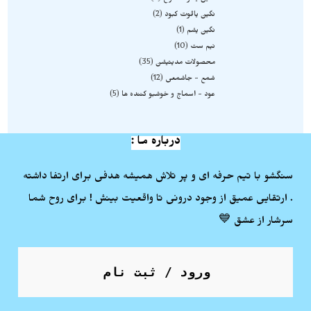
نگین یاقوت کبود
2
نگین یشم
1
نیم ست
10
محصولات مدیتیشن
35
شمع - جاشمعی
12
عود - اسماج و خوشبو کننده ها
5
درباره ما :
سنگشو با تیم حرفه ای و پر تلاش همیشه هدفی برای ارتفا داشته
. ارتقایی عمیق از وجود درونی تا واقعیت بینش ! برای روح شما
سرشار از عشق 💙
ورود / ثبت نام