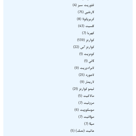
فلوریت سبز
4
کارنلین
75
کریزوکولا
8
کلسیت
43
کهربا
7
کوارتز
139
کوارتز آبی
22
کونزیت
1
گالن
1
لابرادوریت
9
لاجورد
25
لاریمار
9
لیمو کوارتز
21
مالاکیت
5
مزولیت
7
موسکوویت
6
موکائیت
7
میکا
7
هالیت (نمک)
5