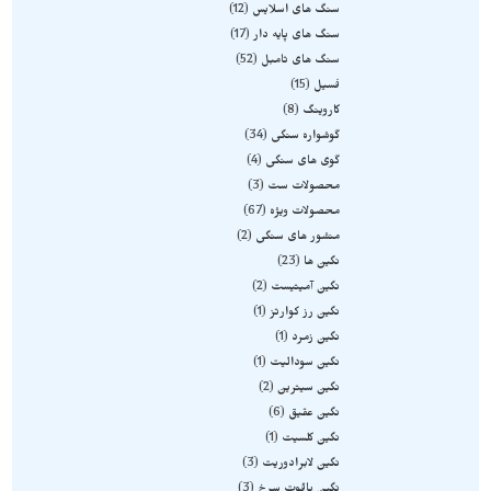
سنگ های اسلایس
12
سنگ های پایه دار
17
سنگ های تامبل
52
فسیل
15
کاروینگ
8
گوشواره سنگی
34
گوی های سنگی
4
محصولات ست
3
محصولات ویژه
67
منشور های سنگی
2
نگین ها
23
نگین آمیتیست
2
نگین رز کوارتز
1
نگین زمرد
1
نگین سودالیت
1
نگین سیترین
2
نگین عقیق
6
نگین کلسیت
1
نگین لابرادوریت
3
نگین یاقوت سرخ
3