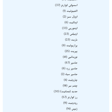
استیلبیت
51
اسموکی کوارتز
37
اکتینولیت
1
اوپال سبز
2
اوناکیت
6
اونتورین
33
اونیکس
23
باریت
23
پرازیولیت
9
پیریت
25
تورمالین
41
جاسپر
67
جاسپر زرد
6
جاسپر سیاه
2
چاروئیت
4
چشم ببر
18
حدید (هماتیت)
30
رز کوارتز
57
رودونیت
11
ژیپس
14