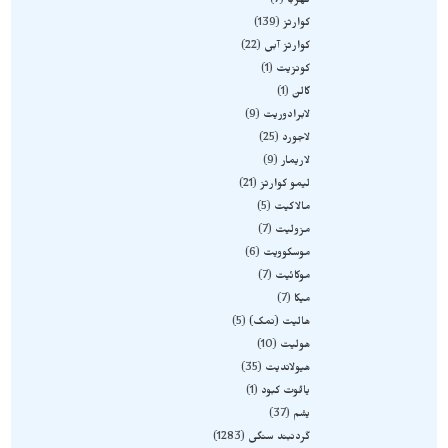
کهربا
7
کوارتز
139
کوارتز آبی
22
کونزیت
1
گالن
1
لابرادوریت
9
لاجورد
25
لاریمار
9
لیمو کوارتز
21
مالاکیت
5
مزولیت
7
موسکوویت
6
موکائیت
7
میکا
7
هالیت (نمک)
5
هولیت
10
هیولاندیت
35
یاقوت کبود
1
یشم
37
گردنبند سنگی
1283