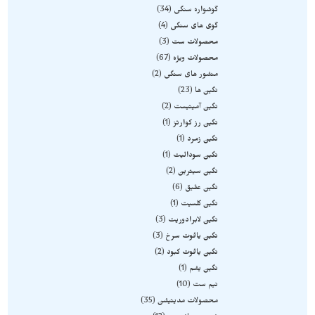
گوشواره سنگی
34
گوی های سنگی
4
محصولات ست
3
محصولات ویژه
67
منشور های سنگی
2
نگین ها
23
نگین آمیتیست
2
نگین رز کوارتز
1
نگین زمرد
1
نگین سودالیت
1
نگین سیترین
2
نگین عقیق
6
نگین کلسیت
1
نگین لابرادوریت
3
نگین یاقوت سرخ
3
نگین یاقوت کبود
2
نگین یشم
1
نیم ست
10
محصولات مدیتیشن
35