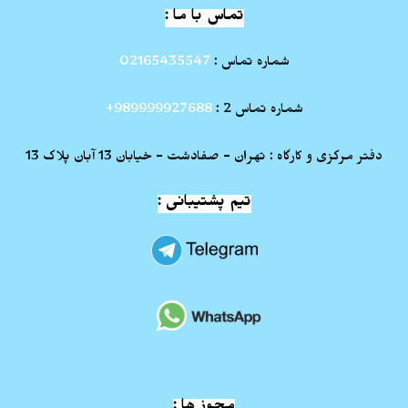
تماس با ما :
شماره تماس :
02165435547
شماره تماس 2 :
989999927688+
دفتر مرکزی و کارگاه : تهران - صفادشت - خیابان 13 آبان پلاک 13
تیم پشتیبانی :