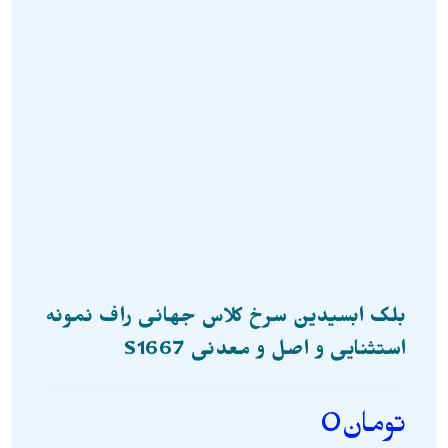
بلک ابسیدین سرخ کلاس جهانی راف نمونه
استثنایی و اصل و معدنی S1667
تومان
0