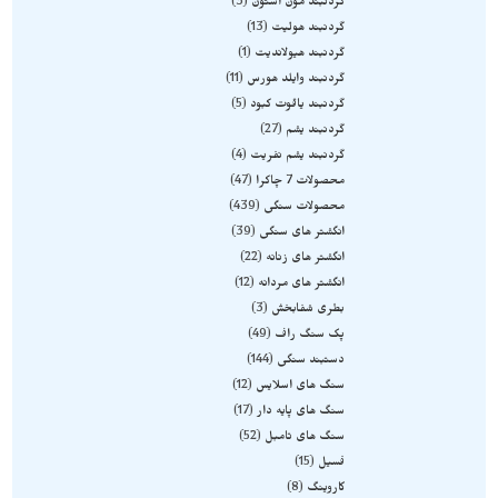
گردنبند مون استون
3
گردنبند هولیت
13
گردنبند هیولاندیت
1
گردنبند وایلد هورس
11
گردنبند یاقوت کبود
5
گردنبند یشم
27
گردنبند یشم نفریت
4
محصولات 7 چاکرا
47
محصولات سنگی
439
انگشتر های سنگی
39
انگشتر های زنانه
22
انگشتر های مردانه
12
بطری شفابخش
3
پک سنگ راف
49
دستبند سنگی
144
سنگ های اسلایس
12
سنگ های پایه دار
17
سنگ های تامبل
52
فسیل
15
کاروینگ
8