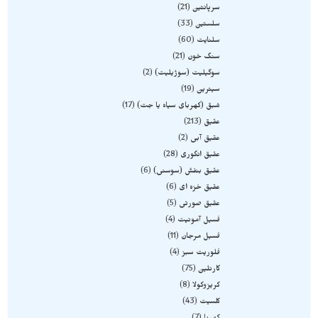
سرپانتین
21
سلستین
33
سلنایت
60
سنگ خون
21
سوگیلیت (سوژیلیت)
2
سیترین
19
شبق (کهربای سیاه یا جت)
17
عقیق
213
عقیق آبی
2
عقیق انگوری
28
عقیق بنفش (سوسنی)
6
عقیق خزه ای
6
عقیق صورتی
5
فسیل آمونیت
4
فسیل مرجان
11
فلوریت سبز
4
کارنلین
75
کریزوکولا
8
کلسیت
43