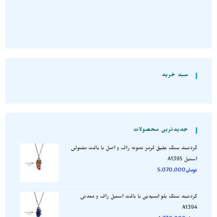
سبد خرید
جدیدترین محصولات
گردنبند سنگ عقیق قرمز نمونه راف و اصل با بافت مفتولی
استیل A1395
تومان
5.070.000
گردنبند سنگ بلو ابسیدین با بافت استیل راف و معدنی
A1394