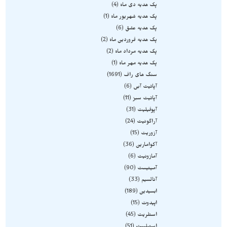
پک هدیه دی ماه
4
پک هدیه شهریور ماه
1
پک هدیه عشق
6
پک هدیه فروردین ماه
2
پک هدیه مرداد ماه
2
پک هدیه مهر ماه
1
سنگ های راف
1691
آپاتیت آبی
6
آپاتیت سبز
11
آپوفیلیت
31
آراگونیت
24
آزوریت
15
آکوامارین
36
آمازونیت
6
آمیتیست
90
آنالسیم
33
ابسیدین
189
اپیدوت
15
استلریت
45