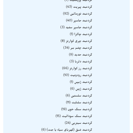
گردنبند پروستیت
7
گردنبند پیریت
43
گردنبند تورمالین
92
گردنبند جاسپر
40
گردنبند جاسپر سفید
3
گردنبند چاکرا
1
گردنبند چری کوارتز
8
گردنبند چشم ببر
34
گردنبند حدید
9
گردنبند دلربا
3
گردنبند رز کوارتز
66
گردنبند رودونیت
10
گردنبند ژبپس
1
گردنبند ژپس
6
گردنبند سلستین
6
گردنبند سلنایت
11
گردنبند سنگ خون
19
گردنبند سنگ سودالیت
15
گردنبند سیترین
24
گردنبند شبق (کهربای سیاه یا جت)
6